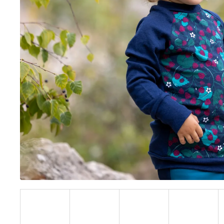
BÍLÝ
395 Kč