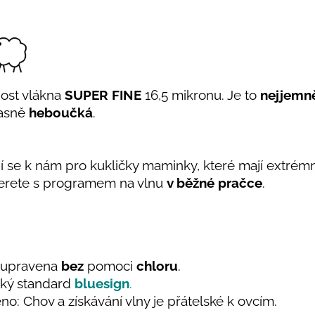
nost vlákna
SUPER FINE
16,5 mikronu. Je to
nejjemně
úžasně
heboučká
.
jí se k nám pro kukličky maminky, které mají extrémně
rete s programem na vlnu
v běžné pračce
.
e upravena
bez
pomoci
chloru
.
ický standard
bluesign
.
no: Chov a získávání vlny je přátelské k ovcím.