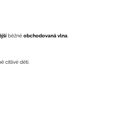
jší
běžně
obchodovaná vlna
.
 citlivé děti.