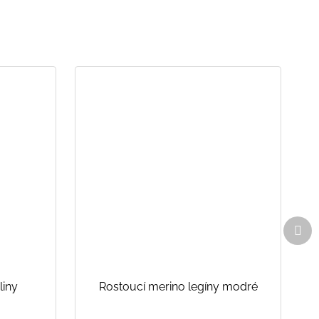
Dal
pro
liny
Rostoucí merino legíny modré