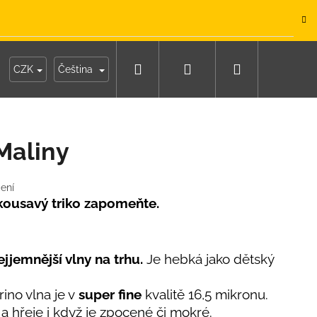
.
Hledat
Přihlášení
Nákupní
y
Moje objednávka
CZK
Čeština
košík
Maliny
ení
 kousavý triko zapomeňte.
jjemnější vlny na trhu.
Je hebká jako dětský
ino vlna je v
super fine
kvalitě 16,5 mikronu.
IKO NÁMOŘNICKÉ
a hřeje i když je zpocené či mokré.