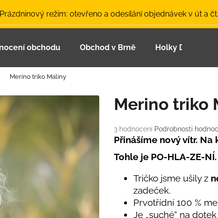
 Prázdninový režim: otevřeno a odesílání objednávek v út a čt
nocení obchodu
Obchod v Brně
Holky Dupeťačk
Co potřebujete najít?
Merino triko Maliny
HLEDAT
Merino triko 
Průměrné
3 hodnocení
Podrobnosti hodnoc
Doporučujeme
hodnocení
Přinášíme nový vítr. Na
produktu
Tohle je PO-HLA-ZE-NÍ.
je
5,0
z
Tričko jsme ušily z
ne
5
zadeček.
hvězdiček.
Prvotřídní 100 % mer
LETNÍ ČEPICE UV 30 SVĚTLE MODRÁ
BAMBUSOVÉ TR
Je „suché“ na dotek 