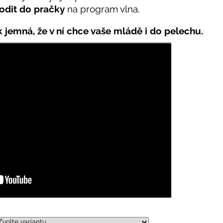
odit do pračky
na program vlna.
ak jemná, že v ní chce vaše mládě i do pelechu.