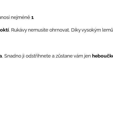
ě unosí nejméně
1
loktí
. Rukávy nemusíte ohrnovat. Díky vysokým lemů
a
. Snadno ji odstřihnete a zůstane vám jen
heboučké