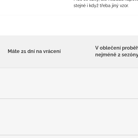
stejné i když třeba jiný vzor.
V oblečení probě
Máte 21 dní na vrácení
nejméně 2 sezón