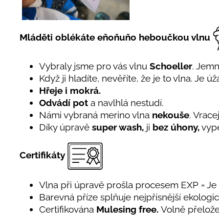
Mláděti oblékáte eňoňuňo heboučkou vlnu
Vybraly jsme pro vás vlnu
Schoeller
. Jem
Když ji hladíte, nevěříte, že je to vlna. Je 
Hřeje i mokrá.
Odvádí pot
a navlhlá nestudí.
Námi vybraná merino vlna
nekouše
. Vrace
Díky úpravě
super wash,
ji
bez úhony,
vype
Certifikáty
Vlna při úpravě prošla procesem EXP = J
Barevná příze splňuje nejpřísnější ekolog
Certifikována
Mulesing free.
Volně přelože