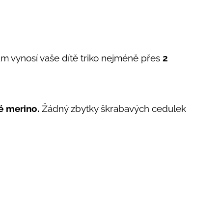
m vynosí vaše dítě triko nejméně přes
2
 merino.
Žádný zbytky škrabavých cedulek