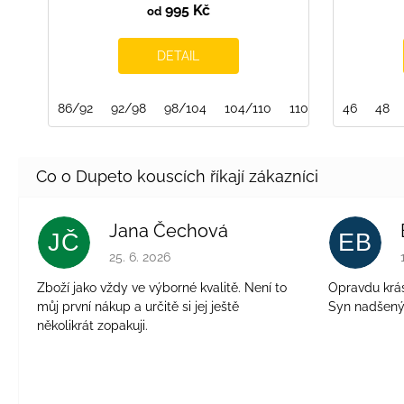
995 Kč
od
DETAIL
86/92
92/98
98/104
104/110
110/116
46
116/122
48
Jana Čechová
JČ
EB
Hodnocení obchodu je 5 z 5 hvězdiček.
25. 6. 2026
Zboží jako vždy ve výborné kvalitě. Není to
Opravdu krásn
můj první nákup a určitě si jej ještě
Syn nadšen
několikrát zopakuji.