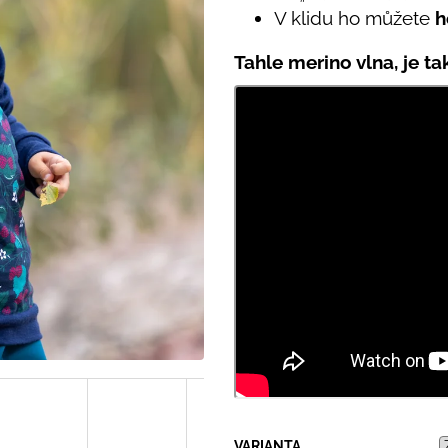
PRUHY MODRÉ
395 Kč
V klidu ho můžete
h
435 Kč
Tahle merino vlna, je t
VARIANTA