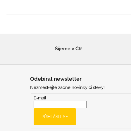
Šijeme v ČR
Z
á
Odebírat newsletter
p
Nezmeškejte žádné novinky či slevy!
a
t
E-mail
í
PŘIHLÁSIT SE