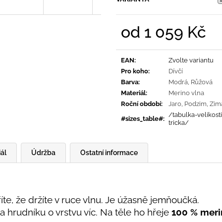
od
1 059 Kč
Měrná
cena:
EAN
:
Zvolte variantu
Pro koho
:
Dívčí
Barva
:
Modrá
,
Růžová
Materiál
:
Merino vlna
Roční období
:
Jaro
,
Podzim
,
Zim
/tabulka-velikost
#sizes_table#
:
tricka/
ál
Údržba
Ostatní informace
říte, že držíte v ruce vlnu. Je úžasně jemňoučká.
a hrudníku o vrstvu víc. Na těle ho hřeje
100
% meri