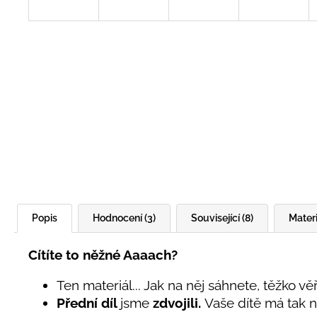
Popis
Hodnocení (3)
Související (8)
Materi
Cítíte to něžné Aaaach?
Ten materiál... Jak na něj sáhnete, těžko vě
Přední díl
jsme
zdvojili.
Vaše dítě má tak n