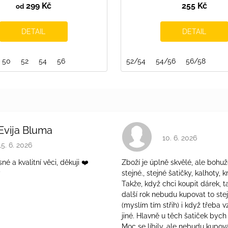
299 Kč
255 Kč
od
DETAIL
DETAIL
50
122/128
52
54
128/134
56
134/140
140/146
52/54
54/56
56/58
Evija Bluma
Hodnocení obchodu 
10. 6. 2026
Hodnocení obchodu je 5 z 5 hvězdiček.
15. 6. 2026
é a kvalitní věci, děkuji ❤️
Zboží je úplně skvělé, ale bohuž
ý
stejné., stejné šatičky, kalhoty, kr
Takže, když chci koupit dárek, t
další rok nebudu kupovat to ste
(myslím tím střih) i když třeba v
jiné. Hlavně u těch šatiček bych 
Moc se líbily, ale nebudu kupova