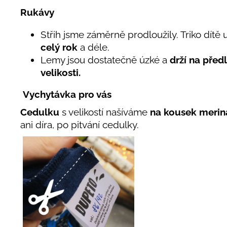
Rukávy
Střih jsme záměrně prodloužily. Triko dít
celý rok
a déle.
Lemy jsou dostatečně úzké a
drží na před
velikosti.
Vychytávka pro vás
Cedulku
s velikostí našíváme
na kousek merin
ani díra, po pitvání cedulky.