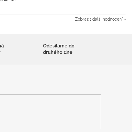
Zobrazit další hodnocení
há
Odesíláme do
y
druhého dne