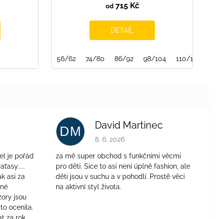
715 Kč
od
DETAIL
56/62
74/80
86/92
98/104
110/116
12
David Martinec
DM
je 4 z 5 hvězdiček.
Hodnocení obchodu je 5 z 5 hvězdiček.
8. 6. 2026
el je pořád
za mě super obchod s funkčními věcmi
aťasy.....
pro děti. Sice to asi není úplně fashion, ale
ak asi za
děti jsou v suchu a v pohodlí. Prostě věci
jné
na aktivní styl života.
zory jsou
to ocenila.
t za rok