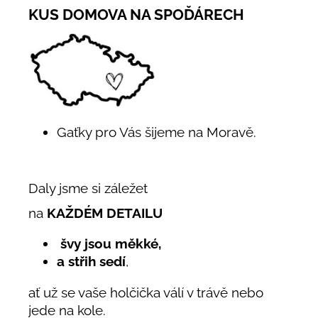
KUS DOMOVA NA SPOĎÁRECH
Gaťky pro Vás šijeme na Moravě.
Daly jsme si záležet
na
KAŽDÉM DETAILU
švy jsou měkké,
a střih sedí
,
ať už se vaše holčička válí v trávě nebo
jede na kole.