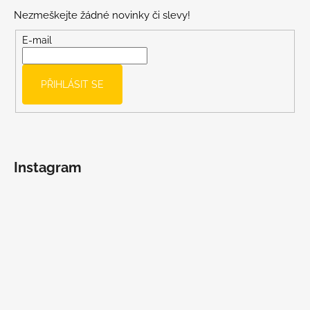
p
Nezmeškejte žádné novinky či slevy!
a
t
E-mail
í
PŘIHLÁSIT SE
Instagram