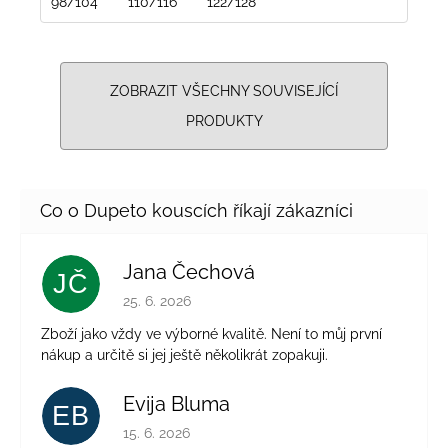
98/104
110/116
122/128
ZOBRAZIT VŠECHNY SOUVISEJÍCÍ
PRODUKTY
Jana Čechová
JČ
Hodnocení obchodu je 5 z 5 hvězdiček.
25. 6. 2026
Zboží jako vždy ve výborné kvalitě. Není to můj první
nákup a určitě si jej ještě několikrát zopakuji.
Evija Bluma
EB
Hodnocení obchodu je 5 z 5 hvězdiček.
15. 6. 2026