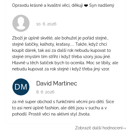
Opravdu krásné a kvalitní věci, děkuji ❤️ Syn nadšený
Hodnocení obchodu je 4 z 5 hvězdiček.
10. 6. 2026
Zboží je úplně skvělé, ale bohužel je pořád stejné.,
stejné šatičky, kalhoty, kraťasy..... Takže, když chci
koupit dárek, tak asi za další rok nebudu kupovat to
stejné (myslím tím střih) i když třeba vzory jsou jiné.
Hlavně u těch šatiček bych to ocenila. Moc se líbily, ale
nebudu kupovat za rok stejné i když třeba jiný vzor.
David Martinec
DM
Hodnocení obchodu je 5 z 5 hvězdiček.
8. 6. 2026
za mě super obchod s funkčními věcmi pro děti. Sice
to asi není úplně fashion, ale děti jsou v suchu a v
pohodlí. Prostě věci na aktivní styl života.
Zobrazit další hodnocení