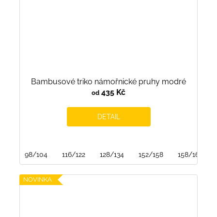
Bambusové triko námořnické pruhy modré
435 Kč
od
DETAIL
98/104
116/122
128/134
152/158
158/164
NOVINKA