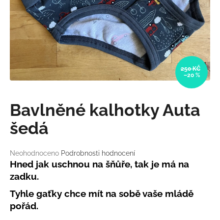
a
j
í
t
?
250 KČ
–20 %
Bavlněné kalhotky Auta
HLEDAT
šedá
Průměrné
Neohodnoceno
Podrobnosti hodnocení
D
hodnocení
Hned jak uschnou na šňůře, tak je má na
o
produktu
zadku.
p
je
o
0,0
Tyhle gaťky chce mít na sobě vaše mládě
r
z
pořád.
5
u
hvězdiček.