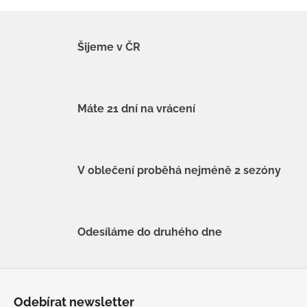
Šijeme v ČR
Máte 21 dní na vrácení
V oblečení proběhá nejméně 2 sezóny
Odesíláme do druhého dne
Z
á
Odebírat newsletter