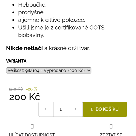
č
Heboučké,
u
prodyšné
j
a jemné k citlivé pokožce.
e
m
Ušili jsme je z certifikované GOTS
e
biobavlny.
Nikde netlačí
a krásně drží tvar.
LETNÍ
ČEPICE
VARIANTA
UV
30
SVĚTLE
MODRÁ
395
250 Kč
–20 %
Kč
200 Kč
Měrná
DO KOŠÍKU
cena:
HLÍDAT DOSTUPNOST
ZEPTAT SE