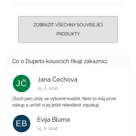
ZOBRAZIT VŠECHNY SOUVISEJÍCÍ
PRODUKTY
Jana Čechová
JČ
Hodnocení obchodu je 5 z 5 hvězdiček.
25. 6. 2026
Zboží jako vždy ve výborné kvalitě. Není to můj první
nákup a určitě si jej ještě několikrát zopakuji.
Evija Bluma
EB
Hodnocení obchodu je 5 z 5 hvězdiček.
15. 6. 2026