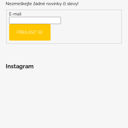
Nezmeškejte žádné novinky či slevy!
a
t
E-mail
í
PŘIHLÁSIT SE
Instagram