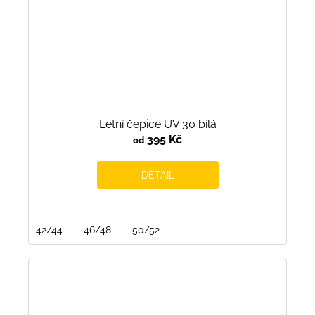
Letní čepice UV 30 bílá
395 Kč
od
DETAIL
42/44
46/48
50/52