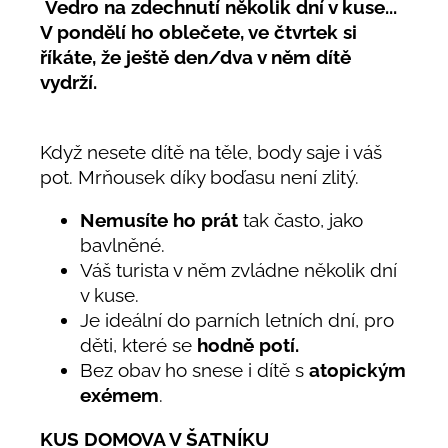
Vedro na zdechnutí několik dní v kuse...
V pondělí ho oblečete, ve čtvrtek si
říkáte, že ještě den/dva v něm dítě
vydrží.
Když nesete dítě na těle, body saje i váš
pot. Mrňousek díky boďasu není zlitý.
Nemusíte ho prát
tak často, jako
bavlněné.
Váš turista v něm zvládne několik dní
v kuse.
Je ideální do parních letních dní, pro
děti, které se
hodně potí.
Bez obav ho snese i dítě s
atopickým
exémem
.
KUS DOMOVA V ŠATNÍKU