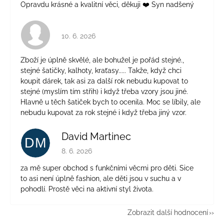
Opravdu krásné a kvalitní věci, děkuji ❤️ Syn nadšený
Hodnocení obchodu je 4 z 5 hvězdiček.
10. 6. 2026
Zboží je úplně skvělé, ale bohužel je pořád stejné.,
stejné šatičky, kalhoty, kraťasy..... Takže, když chci
koupit dárek, tak asi za další rok nebudu kupovat to
stejné (myslím tím střih) i když třeba vzory jsou jiné.
Hlavně u těch šatiček bych to ocenila. Moc se líbily, ale
nebudu kupovat za rok stejné i když třeba jiný vzor.
David Martinec
DM
Hodnocení obchodu je 5 z 5 hvězdiček.
8. 6. 2026
za mě super obchod s funkčními věcmi pro děti. Sice
to asi není úplně fashion, ale děti jsou v suchu a v
pohodlí. Prostě věci na aktivní styl života.
Zobrazit další hodnocení