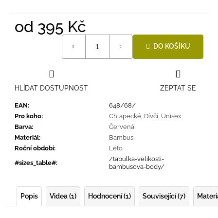
od
395 Kč
Měrná
DO KOŠÍKU
cena:
HLÍDAT DOSTUPNOST
ZEPTAT SE
EAN
:
648/68/
Pro koho
:
Chlapecké
,
Dívčí
,
Unisex
Barva
:
Červená
Materiál
:
Bambus
Roční období
:
Léto
/tabulka-velikosti-
#sizes_table#
:
bambusova-body/
Popis
Videa (1)
Hodnocení (1)
Související (7)
Materi