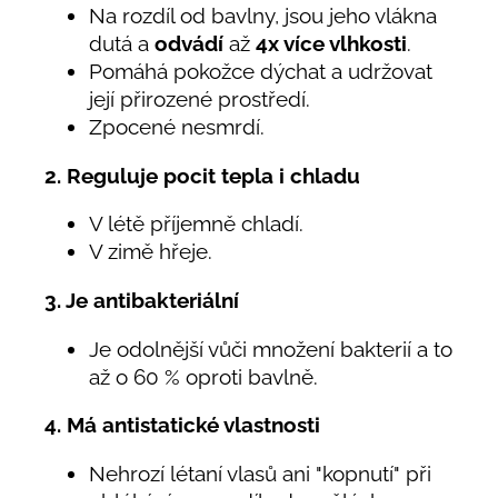
Na rozdíl od bavlny, jsou jeho vlákna
dutá a
odvádí
až
4x více vlhkosti
.
Pomáhá pokožce dýchat a udržovat
její přirozené prostředí.
Zpocené nesmrdí.
2. Reguluje pocit tepla i chladu
V létě příjemně chladí.
V zimě hřeje.
3. Je antibakteriální
Je odolnější vůči množení bakterií a to
až o 60 % oproti bavlně.
4. Má antistatické vlastnosti
Nehrozí létaní vlasů ani "kopnutí" při