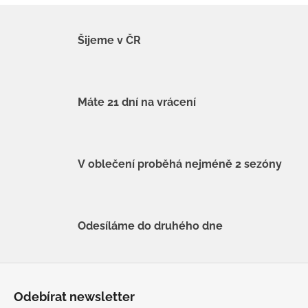
Šijeme v ČR
Máte 21 dní na vrácení
V oblečení proběhá nejméně 2 sezóny
Odesíláme do druhého dne
Z
á
Odebírat newsletter
p