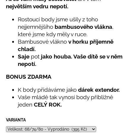
č
produktu
největším vedru nepotí.
u
je
j
5,0
Rostoucí body jsme ušily z toho
e
z
nejjemnějšího
bambusového vlákna
,
5
m
hvězdiček.
e
které jsme kdy měly v ruce.
Bambusové vlákno
v horku příjemně
chladí.
LETNÍ
Saje
pot
jako houba. Vaše dítě se v něm
RYCHLESCHNOUCÍ
KALHOTY
nepotí.
ŽLUTÉ
695
BONUS ZDARMA
Kč
K body přidáváme jako
dárek extendor.
Vaše mládě tak vynosí body přibližně
jeden
CELÝ ROK.
VARIANTA