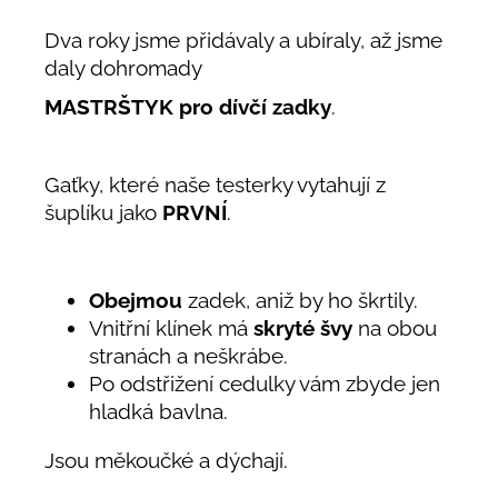
Dva roky jsme přidávaly a ubíraly, až jsme
daly dohromady
MASTRŠTYK pro dívčí zadky
.
Gaťky, které naše testerky vytahují z
šuplíku jako
PRVNÍ
.
Obejmou
zadek, aniž by ho škrtily.
Vnitřní klínek má
skryté švy
na obou
stranách a neškrábe.
Po odstřižení cedulky vám zbyde jen
hladká bavlna.
Jsou měkoučké a dýchají.