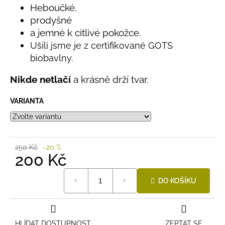
č
Heboučké,
u
prodyšné
j
a jemné k citlivé pokožce.
e
m
Ušili jsme je z certifikované GOTS
e
biobavlny.
Nikde netlačí
a krásně drží tvar.
BAMBUSOVÉ
TRIKO
VARIANTA
NÁMOŘNICKÉ
PRUHY
MODRÉ
435
Kč
250 Kč
–20 %
200 Kč
Měrná
DO KOŠÍKU
cena:
HLÍDAT DOSTUPNOST
ZEPTAT SE