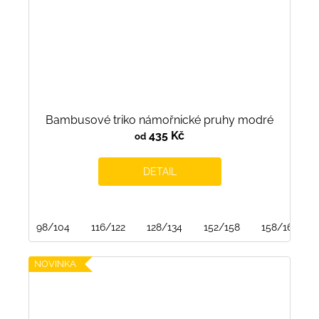
Bambusové triko námořnické pruhy modré
435 Kč
od
DETAIL
98/104
116/122
128/134
152/158
158/164
NOVINKA