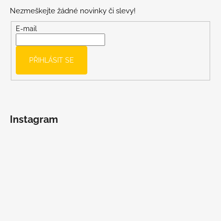
p
Nezmeškejte žádné novinky či slevy!
a
t
E-mail
í
PŘIHLÁSIT SE
Instagram