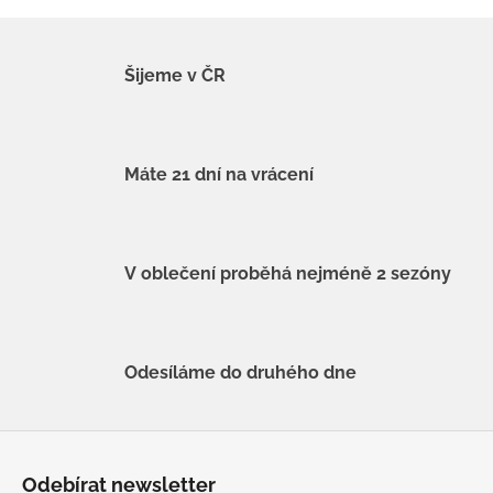
Šijeme v ČR
Máte 21 dní na vrácení
V oblečení proběhá nejméně 2 sezóny
Odesíláme do druhého dne
Z
á
Odebírat newsletter