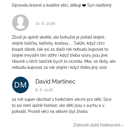
Opravdu krásné a kvalitní věci, děkuji ❤️ Syn nadšený
Hodnocení obchodu je 4 z 5 hvězdiček.
10. 6. 2026
Zboží je úplně skvělé, ale bohužel je pořád stejné.,
stejné šatičky, kalhoty, kraťasy..... Takže, když chci
koupit dárek, tak asi za další rok nebudu kupovat to
stejné (myslím tím střih) i když třeba vzory jsou jiné.
Hlavně u těch šatiček bych to ocenila. Moc se líbily, ale
nebudu kupovat za rok stejné i když třeba jiný vzor.
David Martinec
DM
Hodnocení obchodu je 5 z 5 hvězdiček.
8. 6. 2026
za mě super obchod s funkčními věcmi pro děti. Sice
to asi není úplně fashion, ale děti jsou v suchu a v
pohodlí. Prostě věci na aktivní styl života.
Zobrazit další hodnocení