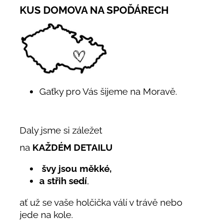
KUS DOMOVA NA SPOĎÁRECH
Gaťky pro Vás šijeme na Moravě.
Daly jsme si záležet
na
KAŽDÉM DETAILU
švy jsou měkké,
a střih sedí
,
ať už se vaše holčička válí v trávě nebo
jede na kole.