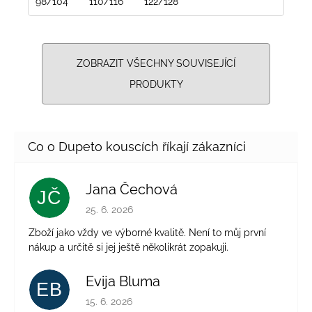
98/104
110/116
122/128
ZOBRAZIT VŠECHNY SOUVISEJÍCÍ
PRODUKTY
Jana Čechová
JČ
Hodnocení obchodu je 5 z 5 hvězdiček.
25. 6. 2026
Zboží jako vždy ve výborné kvalitě. Není to můj první
nákup a určitě si jej ještě několikrát zopakuji.
Evija Bluma
EB
Hodnocení obchodu je 5 z 5 hvězdiček.
15. 6. 2026