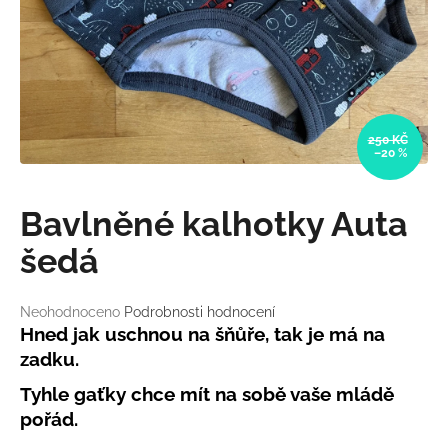
a
j
í
t
?
250 KČ
–20 %
Bavlněné kalhotky Auta
HLEDAT
šedá
Průměrné
Neohodnoceno
Podrobnosti hodnocení
D
hodnocení
Hned jak uschnou na šňůře, tak je má na
o
produktu
zadku.
p
je
o
0,0
Tyhle gaťky chce mít na sobě vaše mládě
r
z
pořád.
5
u
hvězdiček.