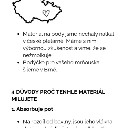
Materiál na body jsme nechaly natkat
v české pletárně. Máme s ním
výbornou zkušenost a víme, že se
nežmolkuje.
Bodýčko pro vašeho mrňouska
šijeme v Brně.
4 DŮVODY PROČ TENHLE MATERIÁL
MILUJETE
1. Absorbuje pot
Na rozdíl od bavlny, jsou jeho vlákna