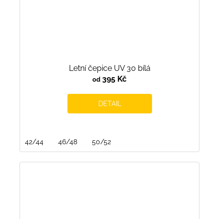
Letní čepice UV 30 bílá
395 Kč
od
DETAIL
42/44
46/48
50/52