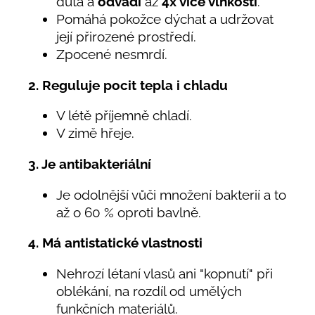
dutá a
odvádí
až
4x více vlhkosti
.
Pomáhá pokožce dýchat a udržovat
její přirozené prostředí.
Zpocené nesmrdí.
2. Reguluje pocit tepla i chladu
V létě příjemně chladí.
V zimě hřeje.
3. Je antibakteriální
Je odolnější vůči množení bakterií a to
až o 60 % oproti bavlně.
4. Má antistatické vlastnosti
Nehrozí létaní vlasů ani "kopnutí" při
oblékání, na rozdíl od umělých
funkčních materiálů.