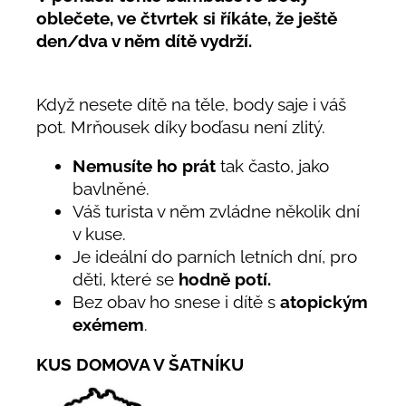
oblečete, ve čtvrtek si říkáte, že ještě
den/dva v něm dítě vydrží.
Když nesete dítě na těle, body saje i váš
pot. Mrňousek díky boďasu není zlitý.
Nemusíte ho prát
tak často, jako
bavlněné.
Váš turista v něm zvládne několik dní
v kuse.
Je ideální do parních letních dní, pro
děti, které se
hodně potí.
Bez obav ho snese i dítě s
atopickým
exémem
.
KUS DOMOVA V ŠATNÍKU