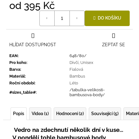
od
395 Kč
Měrná
DO KOŠÍKU
cena:
HLÍDAT DOSTUPNOST
ZEPTAT SE
EAN
:
648/80/
Pro koho
:
Dívčí
,
Unisex
Barva
:
Fialová
Materiál
:
Bambus
Roční období
:
Léto
/tabulka-velikosti-
#sizes_table#
:
bambusova-body/
Popis
Videa (1)
Hodnocení (2)
Související (5)
Materi
Vedro na zdechnutí několik dní v kuse...
V pondělí tohle bambusové body