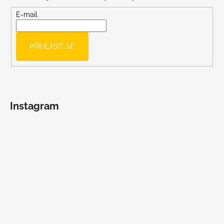
a
t
E-mail
í
PŘIHLÁSIT SE
Instagram