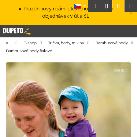
K
Přejít
Hledat
Nákup
M
Přihlášení
☀️ Prázdninový režim: otevřeno a odesílání
na
o
obsah
Zpět
Zpět
objednávek v út a čt.
košík
š
í
C
k
o
Domů
E-shop
Trička, body, mikiny
Bambusová body
p
Bambusové body fialové
o
t
ř
e
b
u
j
e
t
e
n