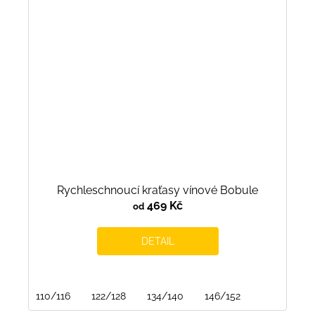
Rychleschnoucí kraťasy vínové Bobule
469 Kč
od
DETAIL
110/116
122/128
134/140
146/152