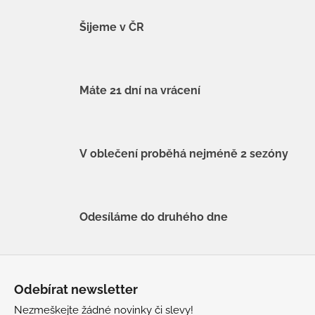
Šijeme v ČR
Máte 21 dní na vrácení
V oblečení proběhá nejméně 2 sezóny
Odesíláme do druhého dne
Z
á
Odebírat newsletter
p
Nezmeškejte žádné novinky či slevy!