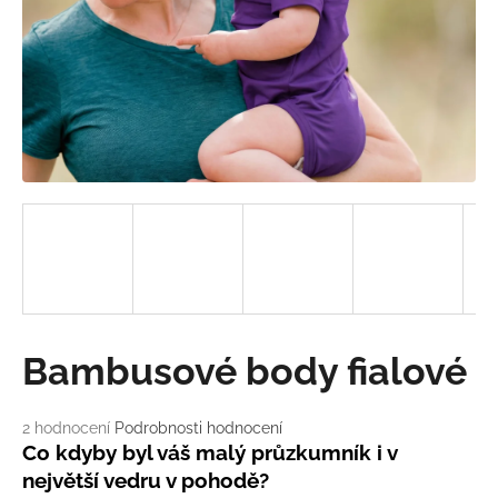
a
j
í
t
?
HLEDAT
D
Bambusové body fialové
o
p
o
Průměrné
2 hodnocení
Podrobnosti hodnocení
hodnocení
r
Co kdyby byl váš malý průzkumník i v
produktu
u
největší vedru v pohodě?
je