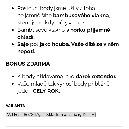
č
5,0
u
Rostoucí body jsme ušily z toho
z
j
nejjemnějšího
bambusového vlákna
,
5
e
hvězdiček.
které jsme kdy měly v ruce.
m
Bambusové vlákno
v horku příjemně
e
chladí.
Saje
pot
jako houba. Vaše dítě se v něm
LETNÍ
nepotí.
KLOBOUČEK
S
BONUS ZDARMA
OUŠKY
UV
30
K body přidáváme jako
dárek extendor.
BÍLÝ
Vaše mládě tak vynosí body přibližně
395
jeden
CELÝ ROK.
Kč
VARIANTA