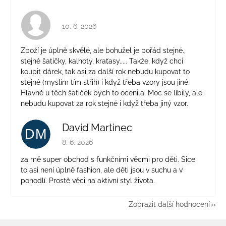
Hodnocení obchodu je 4 z 5 hvězdiček.
10. 6. 2026
Zboží je úplně skvělé, ale bohužel je pořád stejné.,
stejné šatičky, kalhoty, kraťasy..... Takže, když chci
koupit dárek, tak asi za další rok nebudu kupovat to
stejné (myslím tím střih) i když třeba vzory jsou jiné.
Hlavně u těch šatiček bych to ocenila. Moc se líbily, ale
nebudu kupovat za rok stejné i když třeba jiný vzor.
David Martinec
DM
Hodnocení obchodu je 5 z 5 hvězdiček.
8. 6. 2026
za mě super obchod s funkčními věcmi pro děti. Sice
to asi není úplně fashion, ale děti jsou v suchu a v
pohodlí. Prostě věci na aktivní styl života.
Zobrazit další hodnocení