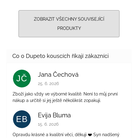
ZOBRAZIT VŠECHNY SOUVISEJÍCÍ
PRODUKTY
Jana Čechová
JČ
Hodnocení obchodu je 5 z 5 hvězdiček.
25. 6. 2026
Zboží jako vždy ve výborné kvalitě. Není to můj první
nákup a určitě si jej ještě několikrát zopakuji.
Evija Bluma
EB
Hodnocení obchodu je 5 z 5 hvězdiček.
15. 6. 2026
Opravdu krásné a kvalitní věci, děkuji ❤️ Syn nadšený