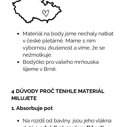
Materiál na body jsme nechaly natkat
v české pletárně. Máme s ním
výbornou zkušenost a víme, že se
nežmolkuje.
Bodýčko pro vašeho mrňouska
šijeme v Brně.
4 DŮVODY PROČ TENHLE MATERIÁL
MILUJETE
1. Absorbuje pot
Na rozdíl od bavlny, jsou jeho vlákna