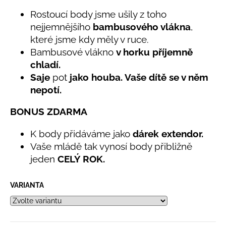
č
5,0
u
Rostoucí body jsme ušily z toho
z
j
nejjemnějšího
bambusového vlákna
,
5
e
hvězdiček.
které jsme kdy měly v ruce.
m
Bambusové vlákno
v horku příjemně
e
chladí.
Saje
pot
jako houba. Vaše dítě se v něm
BAMBUSOVÉ
nepotí.
TRIKO
NÁMOŘNICKÉ
BONUS ZDARMA
PRUHY
MODRÉ
K body přidáváme jako
dárek extendor.
435
Kč
Vaše mládě tak vynosí body přibližně
jeden
CELÝ ROK.
VARIANTA