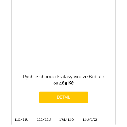
Rychleschnoucí kraťasy vínové Bobule
469 Kč
od
DETAIL
110/116
122/128
134/140
146/152