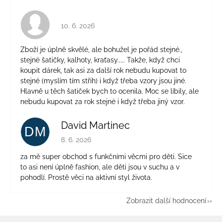
Hodnocení obchodu je 4 z 5 hvězdiček.
10. 6. 2026
Zboží je úplně skvělé, ale bohužel je pořád stejné.,
stejné šatičky, kalhoty, kraťasy..... Takže, když chci
koupit dárek, tak asi za další rok nebudu kupovat to
stejné (myslím tím střih) i když třeba vzory jsou jiné.
Hlavně u těch šatiček bych to ocenila. Moc se líbily, ale
nebudu kupovat za rok stejné i když třeba jiný vzor.
David Martinec
DM
Hodnocení obchodu je 5 z 5 hvězdiček.
8. 6. 2026
za mě super obchod s funkčními věcmi pro děti. Sice
to asi není úplně fashion, ale děti jsou v suchu a v
pohodlí. Prostě věci na aktivní styl života.
Zobrazit další hodnocení