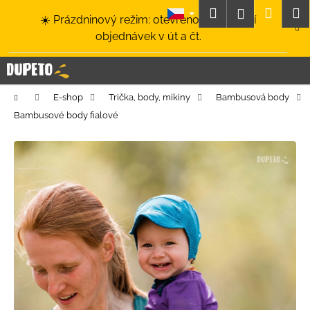
K
Přejít
Hledat
Nákup
M
Přihlášení
☀️ Prázdninový režim: otevřeno a odesílání
na
o
obsah
Zpět
Zpět
objednávek v út a čt.
košík
š
í
C
k
o
Domů
E-shop
Trička, body, mikiny
Bambusová body
p
Bambusové body fialové
o
t
ř
e
b
u
j
e
t
e
n