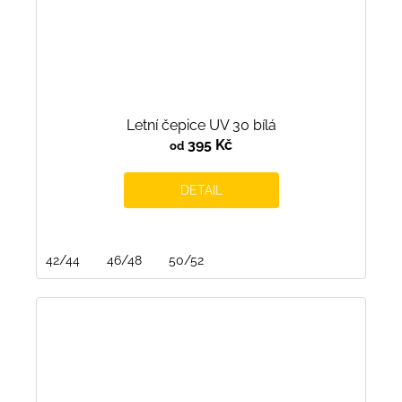
Letní čepice UV 30 bílá
395 Kč
od
DETAIL
42/44
46/48
50/52