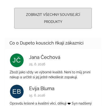
ZOBRAZIT VŠECHNY SOUVISEJÍCÍ
PRODUKTY
Jana Čechová
JČ
Hodnocení obchodu je 5 z 5 hvězdiček.
25. 6. 2026
Zboží jako vždy ve výborné kvalitě. Není to můj první
nákup a určitě si jej ještě několikrát zopakuji.
Evija Bluma
EB
Hodnocení obchodu je 5 z 5 hvězdiček.
15. 6. 2026
Opravdu krásné a kvalitní věci, děkuji ❤️ Syn nadšený