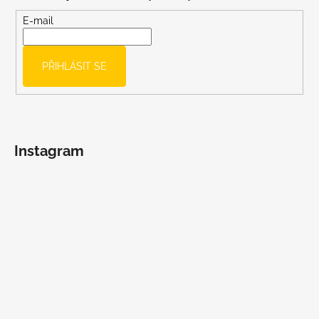
a
t
E-mail
í
PŘIHLÁSIT SE
Instagram