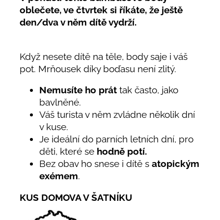
oblečete, ve čtvrtek si říkáte, že ještě
den/dva v něm dítě vydrží.
Když nesete dítě na těle, body saje i váš
pot. Mrňousek díky boďasu není zlitý.
Nemusíte ho prát
tak často, jako
bavlněné.
Váš turista v něm zvládne několik dní
v kuse.
Je ideální do parních letních dní, pro
děti, které se
hodně potí.
Bez obav ho snese i dítě s
atopickým
exémem
.
KUS DOMOVA V ŠATNÍKU