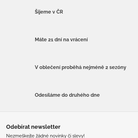
Šijeme v ČR
Máte 21 dní na vrácení
V oblečení proběhá nejméně 2 sezóny
Odesíláme do druhého dne
Z
á
Odebírat newsletter
p
Nezmeškejte žádné novinky či slevy!