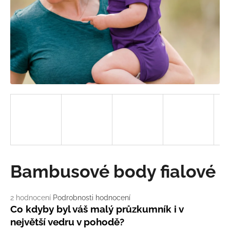
a
j
í
t
?
HLEDAT
D
Bambusové body fialové
o
p
o
Průměrné
2 hodnocení
Podrobnosti hodnocení
hodnocení
r
Co kdyby byl váš malý průzkumník i v
produktu
u
největší vedru v pohodě?
je