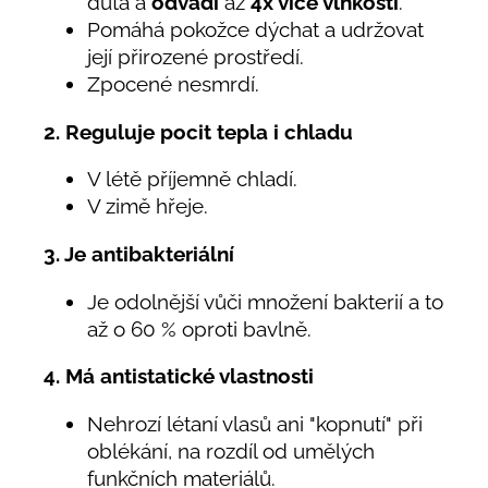
dutá a
odvádí
až
4x více vlhkosti
.
Pomáhá pokožce dýchat a udržovat
její přirozené prostředí.
Zpocené nesmrdí.
2. Reguluje pocit tepla i chladu
V létě příjemně chladí.
V zimě hřeje.
3. Je antibakteriální
Je odolnější vůči množení bakterií a to
až o 60 % oproti bavlně.
4. Má antistatické vlastnosti
Nehrozí létaní vlasů ani "kopnutí" při
oblékání, na rozdíl od umělých
funkčních materiálů.