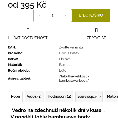
od
395 Kč
Měrná
DO KOŠÍKU
cena:
HLÍDAT DOSTUPNOST
ZEPTAT SE
EAN
:
Zvolte variantu
Pro koho
:
Dívčí
,
Unisex
Barva
:
Fialová
Materiál
:
Bambus
Roční období
:
Léto
/tabulka-velikosti-
#sizes_table#
:
bambusova-body/
Popis
Videa (1)
Hodnocení (2)
Související (5)
Materi
Vedro na zdechnutí několik dní v kuse...
V pondělí tohle bambusové body