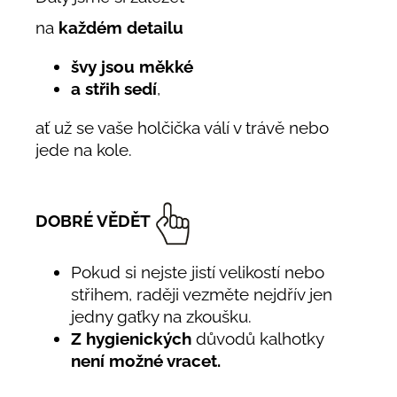
na
každém detailu
švy jsou měkké
a střih sedí
,
ať už se vaše holčička válí v trávě nebo
jede na kole.
DOBRÉ VĚDĚT
Pokud si nejste jistí velikostí nebo
střihem, raději vezměte nejdřív jen
jedny gaťky na zkoušku.
Z hygienických
důvodů kalhotky
není možné vracet.