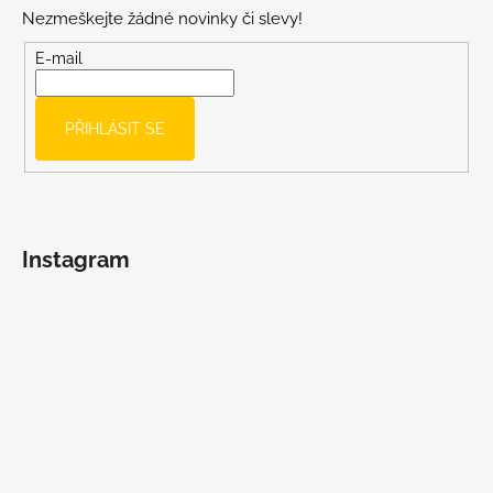
p
Nezmeškejte žádné novinky či slevy!
a
t
E-mail
í
PŘIHLÁSIT SE
Instagram