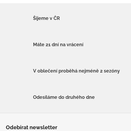
Šijeme v ČR
Máte 21 dní na vrácení
V oblečení proběhá nejméně 2 sezóny
Odesíláme do druhého dne
Z
á
Odebírat newsletter