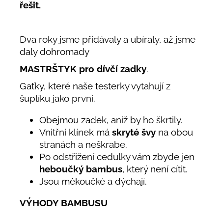
řešit.
Dva roky jsme přidávaly a ubíraly, až jsme
daly dohromady
MASTRŠTYK pro dívčí zadky
.
Gaťky, které naše testerky vytahují z
šuplíku jako první.
Obejmou zadek, aniž by ho škrtily.
Vnitřní klínek má
skryté švy
na obou
stranách a neškrabe.
Po odstřižení cedulky vám zbyde jen
heboučký bambus
, který není cítit.
Jsou měkoučké a dýchají.
VÝHODY BAMBUSU