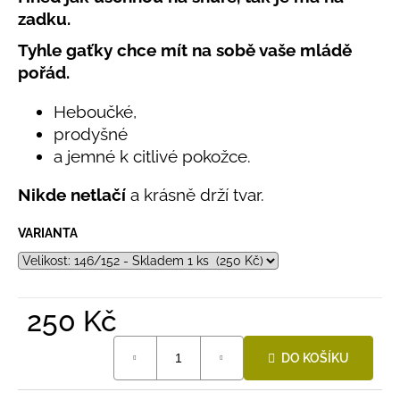
č
produktu
zadku.
u
je
j
0,0
Tyhle gaťky chce mít na sobě vaše mládě
e
z
pořád.
5
m
hvězdiček.
e
Heboučké,
prodyšné
LETNÍ
a jemné k citlivé pokožce.
RYCHLESCHNOUCÍ
KALHOTY
Nikde netlačí
a krásně drží tvar.
TYRKYSOVÉ
KORÁLKY
VARIANTA
695
Kč
250 Kč
Měrná
DO KOŠÍKU
cena: