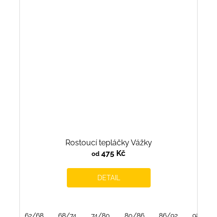
Rostoucí tepláčky Vážky
475 Kč
od
DETAIL
62/68
68/74
74/80
80/86
86/92
98/104