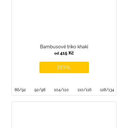
Bambusové triko khaki
415 Kč
od
DETAIL
86/92
92/98
104/110
110/116
128/134
13