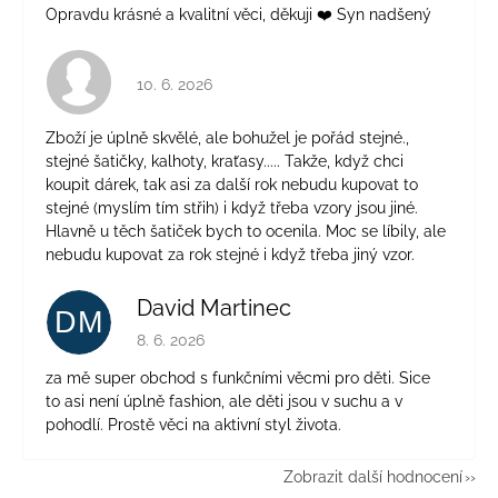
Opravdu krásné a kvalitní věci, děkuji ❤️ Syn nadšený
Hodnocení obchodu je 4 z 5 hvězdiček.
10. 6. 2026
Zboží je úplně skvělé, ale bohužel je pořád stejné.,
stejné šatičky, kalhoty, kraťasy..... Takže, když chci
koupit dárek, tak asi za další rok nebudu kupovat to
stejné (myslím tím střih) i když třeba vzory jsou jiné.
Hlavně u těch šatiček bych to ocenila. Moc se líbily, ale
nebudu kupovat za rok stejné i když třeba jiný vzor.
David Martinec
DM
Hodnocení obchodu je 5 z 5 hvězdiček.
8. 6. 2026
za mě super obchod s funkčními věcmi pro děti. Sice
to asi není úplně fashion, ale děti jsou v suchu a v
pohodlí. Prostě věci na aktivní styl života.
Zobrazit další hodnocení