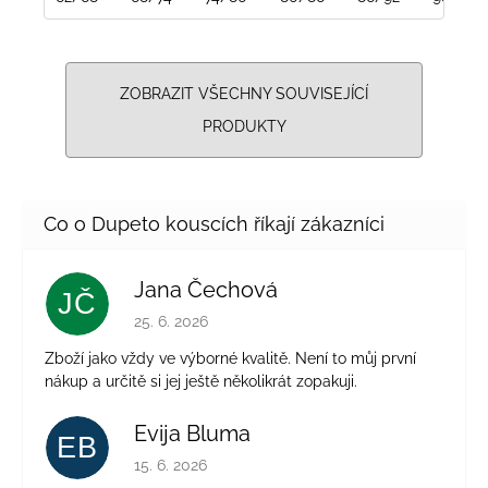
ZOBRAZIT VŠECHNY SOUVISEJÍCÍ
PRODUKTY
Jana Čechová
JČ
Hodnocení obchodu je 5 z 5 hvězdiček.
25. 6. 2026
Zboží jako vždy ve výborné kvalitě. Není to můj první
nákup a určitě si jej ještě několikrát zopakuji.
Evija Bluma
EB
Hodnocení obchodu je 5 z 5 hvězdiček.
15. 6. 2026