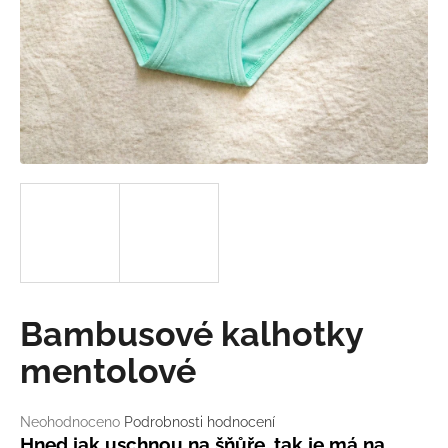
a
j
í
t
?
HLEDAT
D
Bambusové kalhotky
o
p
mentolové
o
r
Průměrné
Neohodnoceno
Podrobnosti hodnocení
u
hodnocení
Hned jak uschnou na šňůře, tak je má na