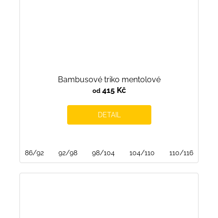
Bambusové triko mentolové
415 Kč
od
DETAIL
86/92
92/98
98/104
104/110
110/116
116