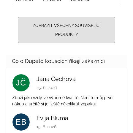
ZOBRAZIT VŠECHNY SOUVISEJÍCÍ
PRODUKTY
Jana Čechová
JČ
Hodnocení obchodu je 5 z 5 hvězdiček.
25. 6. 2026
Zboží jako vždy ve výborné kvalitě. Není to můj první
nákup a určitě si jej ještě několikrát zopakuji.
Evija Bluma
EB
Hodnocení obchodu je 5 z 5 hvězdiček.
15. 6. 2026