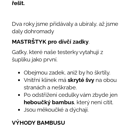
řešit.
Dva roky jsme přidávaly a ubíraly, až jsme
daly dohromady
MASTRŠTYK pro dívčí zadky
.
Gaťky, které naše testerky vytahují z
šuplíku jako první.
Obejmou zadek, aniž by ho škrtily.
Vnitřní klínek má
skryté švy
na obou
stranách a neškrabe.
Po odstřižení cedulky vám zbyde jen
heboučký bambus
, který není cítit.
Jsou měkoučké a dýchají.
VÝHODY BAMBUSU