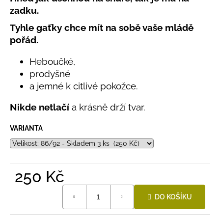
č
produktu
zadku.
u
je
j
0,0
Tyhle gaťky chce mít na sobě vaše mládě
e
z
pořád.
5
m
hvězdiček.
e
Heboučké,
prodyšné
LETNÍ
a jemné k citlivé pokožce.
ČEPICE
UV
Nikde netlačí
a krásně drží tvar.
30
SVĚTLE
MODRÁ
VARIANTA
395
Kč
250 Kč
Měrná
DO KOŠÍKU
cena: