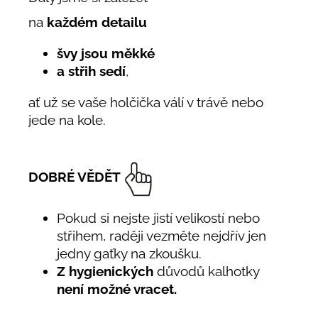
na
každém detailu
švy jsou měkké
a střih sedí
,
ať už se vaše holčička válí v trávě nebo
jede na kole.
DOBRÉ VĚDĚT
Pokud si nejste jistí velikostí nebo
střihem, raději vezměte nejdřív jen
jedny gaťky na zkoušku.
Z hygienických
důvodů kalhotky
není možné vracet.