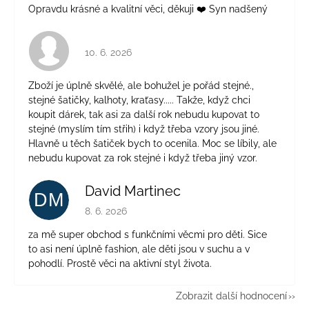
Opravdu krásné a kvalitní věci, děkuji ❤️ Syn nadšený
Hodnocení obchodu je 4 z 5 hvězdiček.
10. 6. 2026
Zboží je úplně skvělé, ale bohužel je pořád stejné.,
stejné šatičky, kalhoty, kraťasy..... Takže, když chci
koupit dárek, tak asi za další rok nebudu kupovat to
stejné (myslím tím střih) i když třeba vzory jsou jiné.
Hlavně u těch šatiček bych to ocenila. Moc se líbily, ale
nebudu kupovat za rok stejné i když třeba jiný vzor.
David Martinec
DM
Hodnocení obchodu je 5 z 5 hvězdiček.
8. 6. 2026
za mě super obchod s funkčními věcmi pro děti. Sice
to asi není úplně fashion, ale děti jsou v suchu a v
pohodlí. Prostě věci na aktivní styl života.
Zobrazit další hodnocení