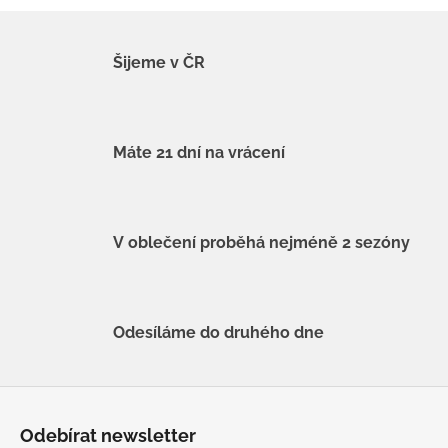
Šijeme v ČR
Máte 21 dní na vrácení
V oblečení proběhá nejméně 2 sezóny
Odesíláme do druhého dne
Z
á
Odebírat newsletter