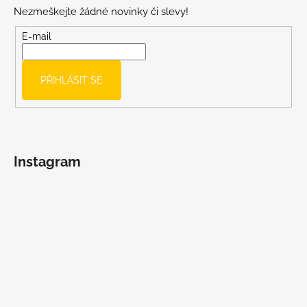
p
Nezmeškejte žádné novinky či slevy!
a
t
E-mail
í
PŘIHLÁSIT SE
Instagram