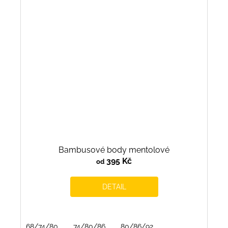
Bambusové body mentolové
395 Kč
od
DETAIL
68/74/80
74/80/86
80/86/92