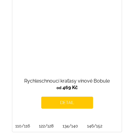
Rychleschnoucí kraťasy vínové Bobule
469 Kč
od
DETAIL
110/116
122/128
134/140
146/152