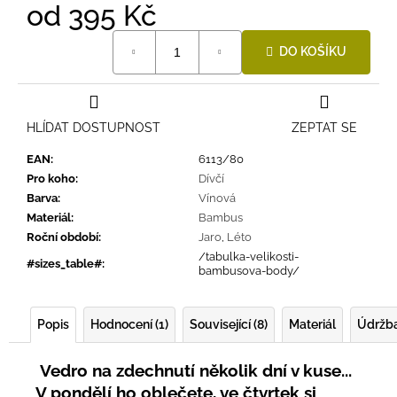
od
395 Kč
Měrná
DO KOŠÍKU
cena:
HLÍDAT DOSTUPNOST
ZEPTAT SE
EAN
:
6113/80
Pro koho
:
Dívčí
Barva
:
Vínová
Materiál
:
Bambus
Roční období
:
Jaro
,
Léto
/tabulka-velikosti-
#sizes_table#
:
bambusova-body/
Popis
Hodnocení (1)
Související (8)
Materiál
Údržb
Vedro na zdechnutí několik dní v kuse...
V pondělí ho oblečete, ve čtvrtek si