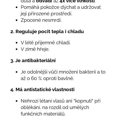
dutá a
odvádí
až
4x více vlhkosti
.
Pomáhá pokožce dýchat a udržovat
její přirozené prostředí.
Zpocené nesmrdí.
2. Reguluje pocit tepla i chladu
V létě příjemně chladí.
V zimě hřeje.
3. Je antibakteriální
Je odolnější vůči množení bakterií a to
až o 60 % oproti bavlně.
4. Má antistatické vlastnosti
Nehrozí létaní vlasů ani "kopnutí" při
oblékání, na rozdíl od umělých
funkčních materiálů.