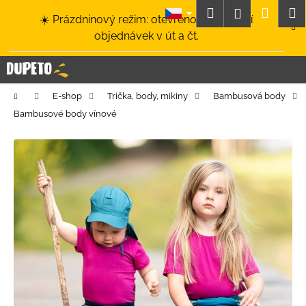
K
Přejít
Hledat
Nákup
M
Přihlášení
☀️ Prázdninový režim: otevřeno a odesílání
na
o
obsah
Zpět
Zpět
objednávek v út a čt.
košík
š
í
C
k
o
Domů
E-shop
Trička, body, mikiny
Bambusová body
p
Bambusové body vínové
o
t
ř
e
b
u
j
e
t
e
n