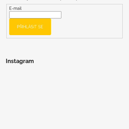
a
t
E-mail
í
PŘIHLÁSIT SE
Instagram