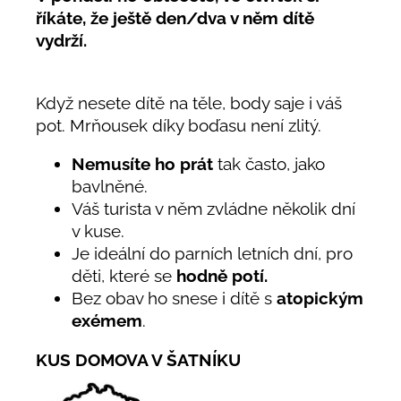
říkáte, že ještě den/dva v něm dítě
vydrží.
Když nesete dítě na těle, body saje i váš
pot. Mrňousek díky boďasu není zlitý.
Nemusíte ho prát
tak často, jako
bavlněné.
Váš turista v něm zvládne několik dní
v kuse.
Je ideální do parních letních dní, pro
děti, které se
hodně potí.
Bez obav ho snese i dítě s
atopickým
exémem
.
KUS DOMOVA V ŠATNÍKU