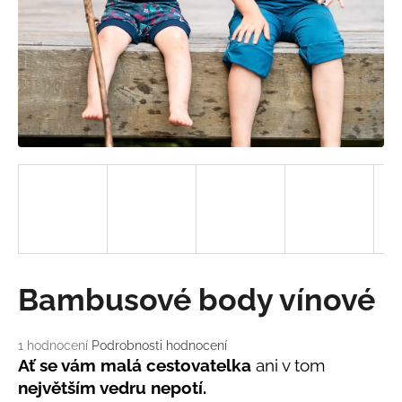
a
j
í
t
?
HLEDAT
D
Bambusové body vínové
o
p
o
Průměrné
1 hodnocení
Podrobnosti hodnocení
hodnocení
r
Ať se vám malá cestovatelka
ani v tom
produktu
u
největším vedru nepotí.
je