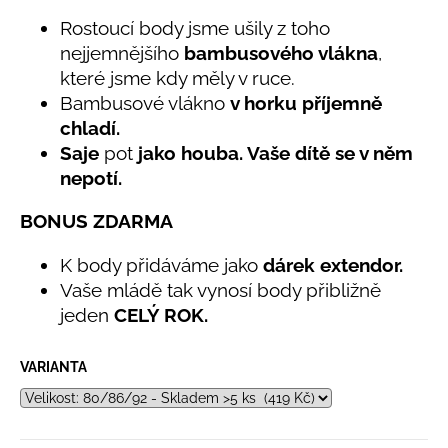
č
5,0
u
Rostoucí body jsme ušily z toho
z
j
nejjemnějšího
bambusového vlákna
,
5
e
hvězdiček.
které jsme kdy měly v ruce.
m
Bambusové vlákno
v horku příjemně
e
chladí.
Saje
pot
jako houba. Vaše dítě se v něm
BAMBUSOVÉ
nepotí.
TRIKO
NÁMOŘNICKÉ
BONUS ZDARMA
PRUHY
MODRÉ
K body přidáváme jako
dárek extendor.
435
Kč
Vaše mládě tak vynosí body přibližně
jeden
CELÝ ROK.
VARIANTA