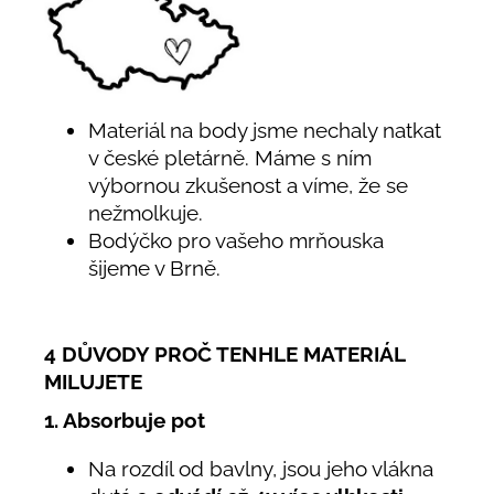
Materiál na body jsme nechaly natkat
v české pletárně. Máme s ním
výbornou zkušenost a víme, že se
nežmolkuje.
Bodýčko pro vašeho mrňouska
šijeme v Brně.
4 DŮVODY PROČ TENHLE MATERIÁL
MILUJETE
1. Absorbuje pot
Na rozdíl od bavlny, jsou jeho vlákna