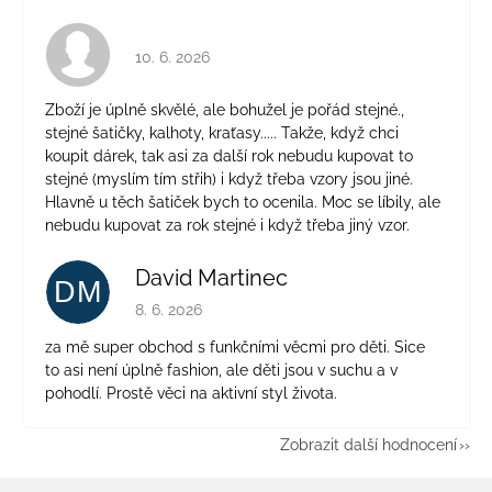
Hodnocení obchodu je 4 z 5 hvězdiček.
10. 6. 2026
Zboží je úplně skvělé, ale bohužel je pořád stejné.,
stejné šatičky, kalhoty, kraťasy..... Takže, když chci
koupit dárek, tak asi za další rok nebudu kupovat to
stejné (myslím tím střih) i když třeba vzory jsou jiné.
Hlavně u těch šatiček bych to ocenila. Moc se líbily, ale
nebudu kupovat za rok stejné i když třeba jiný vzor.
David Martinec
DM
Hodnocení obchodu je 5 z 5 hvězdiček.
8. 6. 2026
za mě super obchod s funkčními věcmi pro děti. Sice
to asi není úplně fashion, ale děti jsou v suchu a v
pohodlí. Prostě věci na aktivní styl života.
Zobrazit další hodnocení