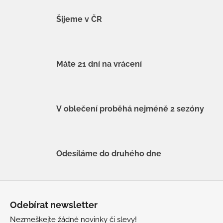
Šijeme v ČR
Máte 21 dní na vrácení
V oblečení proběhá nejméně 2 sezóny
Odesíláme do druhého dne
Z
á
Odebírat newsletter
p
Nezmeškejte žádné novinky či slevy!