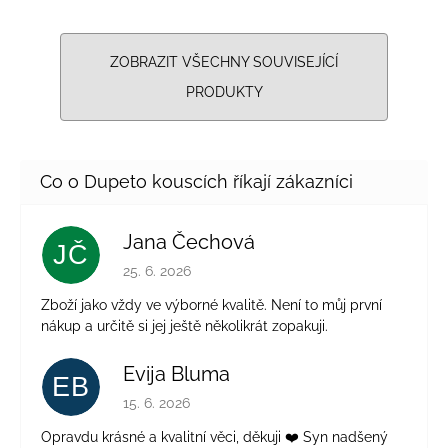
ZOBRAZIT VŠECHNY SOUVISEJÍCÍ
PRODUKTY
Jana Čechová
JČ
Hodnocení obchodu je 5 z 5 hvězdiček.
25. 6. 2026
Zboží jako vždy ve výborné kvalitě. Není to můj první
nákup a určitě si jej ještě několikrát zopakuji.
Evija Bluma
EB
Hodnocení obchodu je 5 z 5 hvězdiček.
15. 6. 2026
Opravdu krásné a kvalitní věci, děkuji ❤️ Syn nadšený