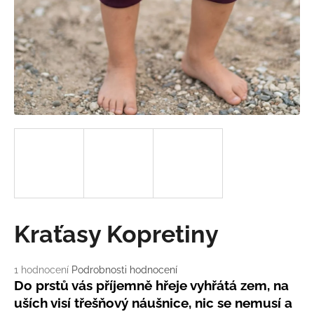
a
j
í
t
?
HLEDAT
D
Kraťasy Kopretiny
o
p
o
Průměrné
1 hodnocení
Podrobnosti hodnocení
hodnocení
r
Do prstů vás příjemně hřeje vyhřátá zem, na
produktu
u
uších visí třešňový náušnice, nic se nemusí a
je