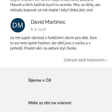
Hlavně u těch šatiček bych to ocenila. Moc se líbily, ale
nebudu kupovat za rok stejné i když třeba jiný vzor.
David Martinec
DM
Hodnocení obchodu je 5 z 5 hvězdiček.
8. 6. 2026
za mě super obchod s funkčními věcmi pro děti. Sice
to asi není úplně fashion, ale děti jsou v suchu a v
pohodlí. Prostě věci na aktivní styl života.
Zobrazit další hodnocení
Šijeme v ČR
Máte 21 dní na vrácení