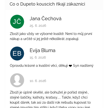
Jana Čechová
JČ
Hodnocení obchodu je 5 z 5 hvězdiček.
25. 6. 2026
Zboží jako vždy ve výborné kvalitě. Není to můj první
nákup a určitě si jej ještě několikrát zopakuji.
Evija Bluma
EB
Hodnocení obchodu je 5 z 5 hvězdiček.
15. 6. 2026
Opravdu krásné a kvalitní věci, děkuji ❤️ Syn nadšený
Hodnocení obchodu je 4 z 5 hvězdiček.
10. 6. 2026
Zboží je úplně skvělé, ale bohužel je pořád stejné.,
stejné šatičky, kalhoty, kraťasy..... Takže, když chci
koupit dárek, tak asi za další rok nebudu kupovat to
stejné (myslím tím střih) i když třeba vzory jsou jiné.