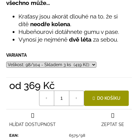
č
všechno může...
5,0
u
z
j
Kraťasy jsou akorát dlouhé na to, že si
5
e
hvězdiček.
dítě
neodře kolena
.
m
Hubeňourovi dotáhnete gumu v pase.
e
Vynosí je nejméně
dvě léta
za sebou.
BAMBUSOVÉ
VARIANTA
TRIKO
NÁMOŘNICKÉ
PRUHY
MODRÉ
435
od
369 Kč
Kč
Měrná
DO KOŠÍKU
cena:
HLÍDAT DOSTUPNOST
ZEPTAT SE
EAN
:
6575/98