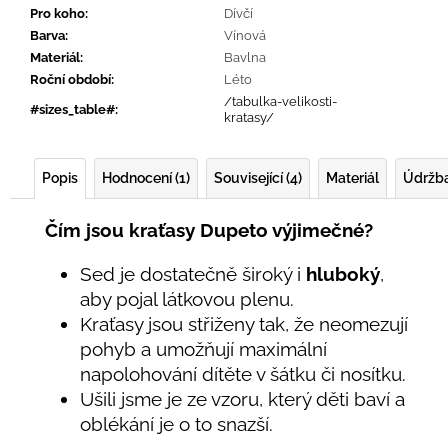
Pro koho
:
Dívčí
Barva
:
Vínová
Materiál
:
Bavlna
Roční období
:
Léto
/tabulka-velikosti-
#sizes_table#
:
kratasy/
Popis
Hodnocení (1)
Související (4)
Materiál
Údržb
Čím jsou kraťasy Dupeto výjimečné?
Sed je dostatečně široký i
hluboký
,
aby pojal látkovou plenu.
Kraťasy jsou střiženy tak, že neomezují
pohyb a umožňují maximální
napolohování dítěte v šátku či nosítku.
Ušili jsme je ze vzoru, který děti baví a
oblékání je o to snazší.