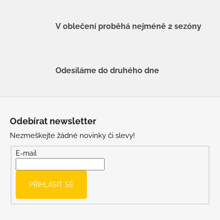
V oblečení proběhá nejméně 2 sezóny
Odesíláme do druhého dne
Z
á
Odebírat newsletter
p
Nezmeškejte žádné novinky či slevy!
a
t
E-mail
í
PŘIHLÁSIT SE