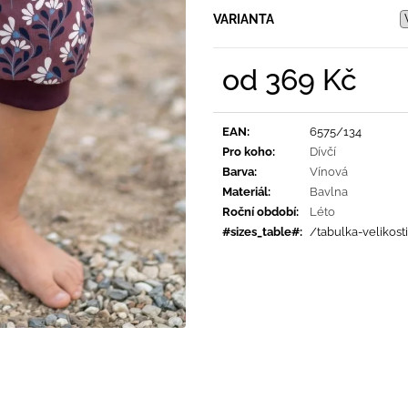
PRUHY MODRÉ
395 Kč
VARIANTA
435 Kč
od
369 Kč
Měrná
cena:
EAN
:
6575/134
Pro koho
:
Dívčí
Barva
:
Vínová
Materiál
:
Bavlna
Roční období
:
Léto
#sizes_table#
:
/tabulka-velikost