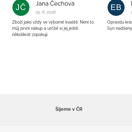
Jana Čechová
JČ
EB
Hodnocení obchodu je 5 z 5 hvězdiček.
25. 6. 2026
Zboží jako vždy ve výborné kvalitě. Není to
Opravdu krásn
můj první nákup a určitě si jej ještě
Syn nadšen
několikrát zopakuji.
Šijeme v ČR
Z