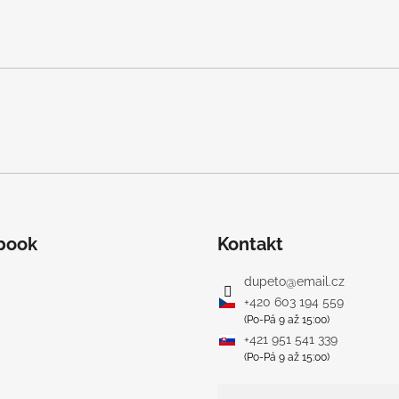
book
Kontakt
dupeto
@
email.cz
+420 603 194 559
(Po-Pá 9 až 15:00)
+421 951 541 339
(Po-Pá 9 až 15:00)