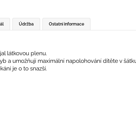
ál
Údržba
Ostatní informace
ojal látkovou plenu.
hyb a umožňují maximální napolohování dítěte v šátku
kání je o to snazší.