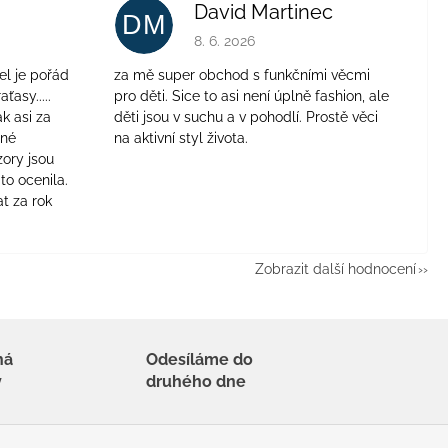
David Martinec
DM
je 4 z 5 hvězdiček.
Hodnocení obchodu je 5 z 5 hvězdiček.
8. 6. 2026
el je pořád
za mě super obchod s funkčními věcmi
aťasy.....
pro děti. Sice to asi není úplně fashion, ale
ak asi za
děti jsou v suchu a v pohodlí. Prostě věci
jné
na aktivní styl života.
zory jsou
to ocenila.
t za rok
Zobrazit další hodnocení
há
Odesíláme do
y
druhého dne