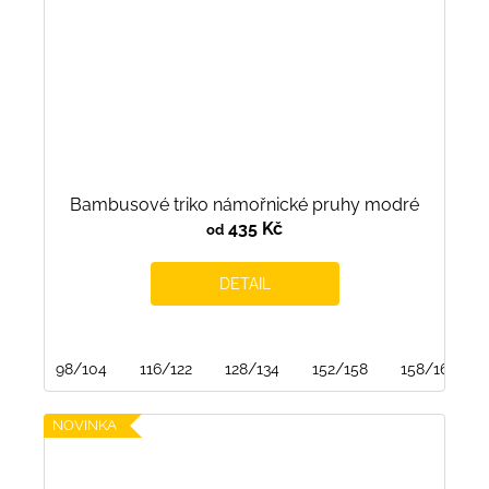
Bambusové triko námořnické pruhy modré
435 Kč
od
DETAIL
98/104
116/122
128/134
152/158
158/164
NOVINKA