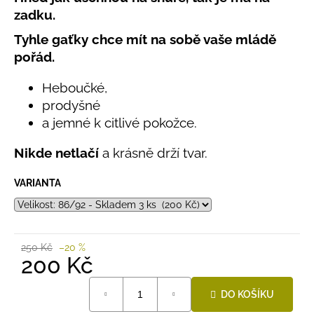
č
produktu
zadku.
u
je
j
0,0
Tyhle gaťky chce mít na sobě vaše mládě
e
z
pořád.
5
m
hvězdiček.
e
Heboučké,
prodyšné
BAMBUSOVÉ
a jemné k citlivé pokožce.
TRIKO
NÁMOŘNICKÉ
Nikde netlačí
a krásně drží tvar.
PRUHY
MODRÉ
VARIANTA
435
Kč
250 Kč
–20 %
200 Kč
Měrná
DO KOŠÍKU
cena: