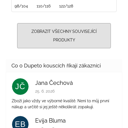
98/104
110/116
122/128
ZOBRAZIT VŠECHNY SOUVISEJÍCÍ
PRODUKTY
Jana Čechová
JČ
Hodnocení obchodu je 5 z 5 hvězdiček.
25. 6. 2026
Zboží jako vždy ve výborné kvalitě. Není to můj první
nákup a určitě si jej ještě několikrát zopakuji.
Evija Bluma
EB
Hodnocení obchodu je 5 z 5 hvězdiček.