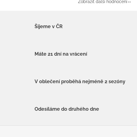
Zobrazit další hodnocení
Šijeme v ČR
Máte 21 dní na vrácení
V oblečení proběhá nejméně 2 sezóny
Odesíláme do druhého dne
Z