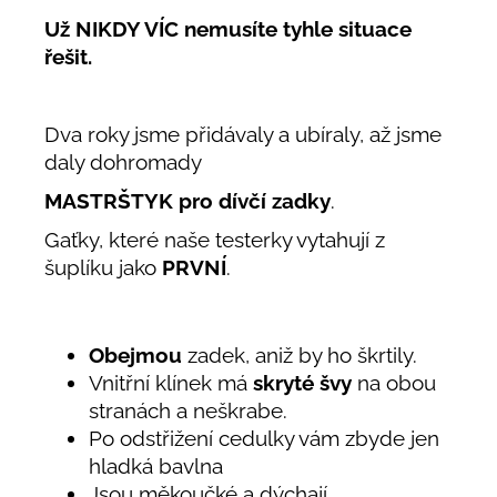
Už NIKDY VÍC nemusíte tyhle situace
řešit.
Dva roky jsme přidávaly a ubíraly, až jsme
daly dohromady
MASTRŠTYK pro dívčí zadky
.
Gaťky, které naše testerky vytahují z
šuplíku jako
PRVNÍ
.
Obejmou
zadek, aniž by ho škrtily.
Vnitřní klínek má
skryté švy
na obou
stranách a neškrabe.
Po odstřižení cedulky vám zbyde jen
hladká bavlna
Jsou měkoučké a dýchají.