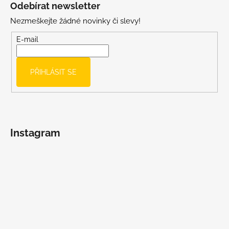
á
Odebírat newsletter
p
Nezmeškejte žádné novinky či slevy!
a
t
E-mail
í
PŘIHLÁSIT SE
Instagram