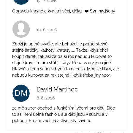
15. 6. 2026
Opravdu krásné a kvalitní věci, děkuji ❤️ Syn nadšený
Hodnocení obchodu je 4 z 5 hvězdiček.
10. 6. 2026
Zboží je úplně skvělé, ale bohužel je pořád stejné.,
stejné šatičky, kalhoty, kraťasy..... Takže, když chci
koupit dárek, tak asi za další rok nebudu kupovat to
stejné (myslím tím střih) i když třeba vzory jsou jiné.
Hlavně u těch šatiček bych to ocenila. Moc se líbily, ale
nebudu kupovat za rok stejné i když třeba jiný vzor.
David Martinec
DM
Hodnocení obchodu je 5 z 5 hvězdiček.
8. 6. 2026
za mě super obchod s funkčními věcmi pro děti. Sice
to asi není úplně fashion, ale děti jsou v suchu a v
pohodlí. Prostě věci na aktivní styl života.