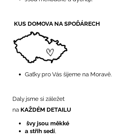
KUS DOMOVA NA SPOĎÁRECH
Gaťky pro Vás šijeme na Moravě.
Daly jsme si záležet
na
KAŽDÉM DETAILU
švy jsou měkké
a střih sedí
,