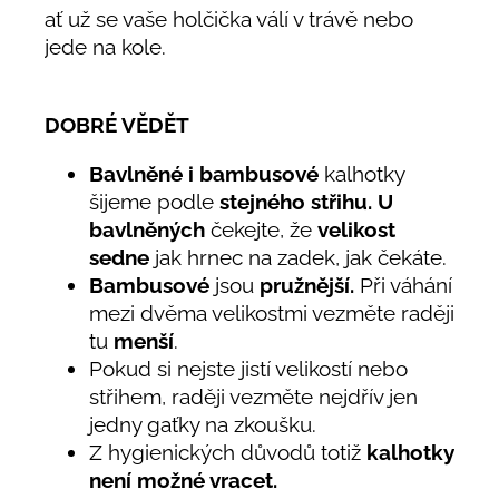
ať už se vaše holčička válí v trávě nebo
jede na kole.
DOBRÉ VĚDĚT
Bavlněné i bambusové
kalhotky
šijeme podle
stejného střihu. U
bavlněných
čekejte, že
velikost
sedne
jak hrnec na zadek, jak čekáte.
Bambusové
jsou
pružnější.
Při váhání
mezi dvěma velikostmi vezměte raději
tu
menší
.
Pokud si nejste jistí velikostí nebo
střihem,
raději vezměte nejdřív jen
jedny gaťky na zkoušku.
Z hygienických důvodů
totiž
kalhotky
není možné vracet.