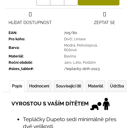
HLÍDAT DOSTUPNOST
ZEPTAT SE
EAN
:
705/80
Pro koho
:
Dívčí
,
Unisex
Modrá
,
Petrolejová
,
Barva
:
Růžová
Materiál
:
Bavlna
Roční období
:
Jaro
,
Léto
,
Podzim
#sizes_table#
:
/teplacky-strih-2023
Popis
Hodnocení
Související (8)
Materiál
Údržba
VYROSTOU S VAŠÍM DÍTĚTEM
Tepláčky Dupeto sedí minimálně přes
dvě velikosti.