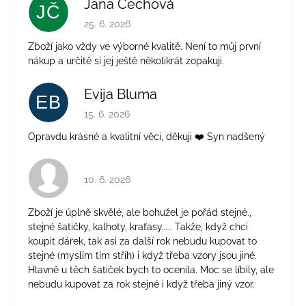
Jana Čechová
JČ
Hodnocení obchodu je 5 z 5 hvězdiček.
25. 6. 2026
Zboží jako vždy ve výborné kvalitě. Není to můj první
nákup a určitě si jej ještě několikrát zopakuji.
Evija Bluma
EB
Hodnocení obchodu je 5 z 5 hvězdiček.
15. 6. 2026
Opravdu krásné a kvalitní věci, děkuji ❤️ Syn nadšený
Hodnocení obchodu je 4 z 5 hvězdiček.
10. 6. 2026
Zboží je úplně skvělé, ale bohužel je pořád stejné.,
stejné šatičky, kalhoty, kraťasy..... Takže, když chci
koupit dárek, tak asi za další rok nebudu kupovat to
stejné (myslím tím střih) i když třeba vzory jsou jiné.
Hlavně u těch šatiček bych to ocenila. Moc se líbily, ale
nebudu kupovat za rok stejné i když třeba jiný vzor.