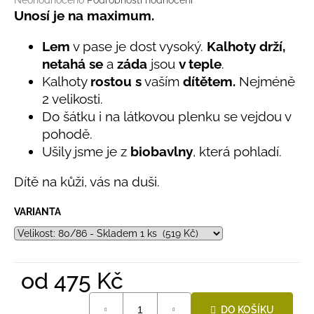
č
Neohodnoceno
Podrobnosti hodnocení
hodnocení
Unosí je na maximum.
u
produktu
j
je
Lem
v pase je dost vysoký.
Kalhoty drží,
e
0,0
m
netahá se
a
záda
jsou
v teple
.
z
e
Kalhoty
rostou s
vaším
dítětem.
Nejméně
5
hvězdiček.
2 velikosti.
Do šátku i na látkovou plenku se vejdou v
LETNÍ
KLOBOUČEK
pohodě.
S
Ušily jsme je z
biobavlny
, která pohladí.
OUŠKY
UV
30
Dítě na kůži, vás na duši.
BÍLÝ
395
VARIANTA
Kč
od
475 Kč
Měrná
DO KOŠÍKU
cena: