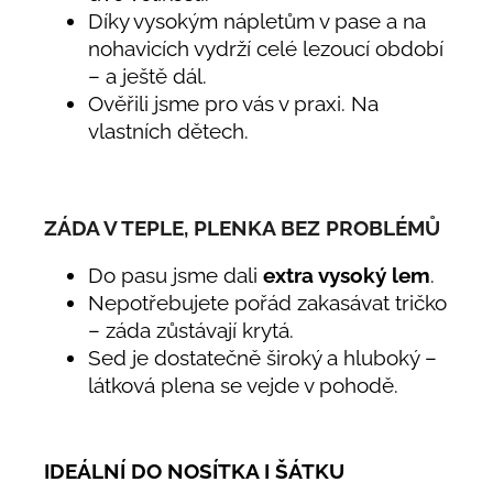
Díky vysokým nápletům v pase a na
nohavicích vydrží celé lezoucí období
– a ještě dál.
Ověřili jsme pro vás v praxi. Na
vlastních dětech.
ZÁDA V TEPLE, PLENKA BEZ PROBLÉMŮ
Do pasu jsme dali
extra vysoký lem
.
Nepotřebujete pořád zakasávat tričko
– záda zůstávají krytá.
Sed je dostatečně široký a hluboký –
látková plena se vejde v pohodě.
IDEÁLNÍ DO NOSÍTKA I ŠÁTKU