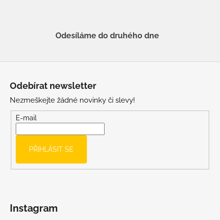
Odesíláme do druhého dne
Z
á
Odebírat newsletter
p
Nezmeškejte žádné novinky či slevy!
a
t
E-mail
í
PŘIHLÁSIT SE
Instagram