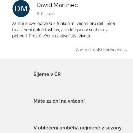
David Martinec
DM
Hodnocení obchodu je 5 z 5 hvězdiček.
8. 6. 2026
za mě super obchod s funkčními věcmi pro děti. Sice
to asi není úplně fashion, ale děti jsou v suchu a v
pohodlí. Prostě věci na aktivní styl života.
Zobrazit další hodnocení
Šijeme v ČR
Máte 21 dní na vrácení
V oblečení proběhá nejméně 2 sezóny