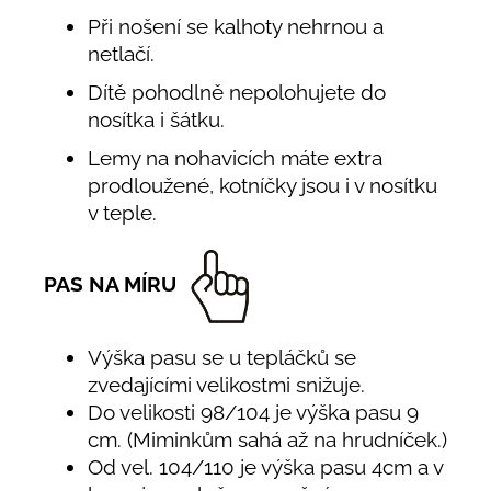
Při nošení se kalhoty nehrnou a
netlačí.
Dítě pohodlně nepolohujete do
nosítka i šátku.
Lemy na nohavicích máte extra
prodloužené, kotníčky jsou i v nosítku
v teple.
PAS NA MÍRU
Výška pasu se u tepláčků se
zvedajícími velikostmi snižuje.
Do velikosti 98/104 je výška pasu 9
cm. (Miminkům sahá až na hrudníček.)
Od vel. 104/110 je výška pasu 4cm a v