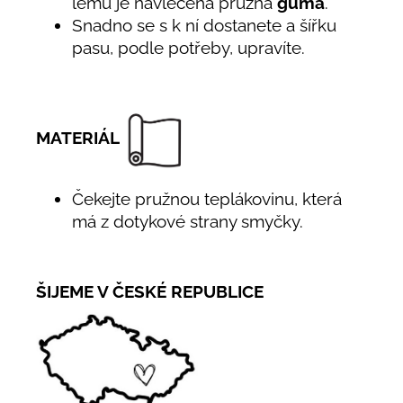
lemu je navlečena pružná
guma
.
Snadno se s k ní dostanete a šířku
pasu, podle potřeby, upravíte.
MATERIÁL
Čekejte pružnou teplákovinu, která
má z dotykové strany smyčky.
ŠIJEME V ČESKÉ REPUBLICE