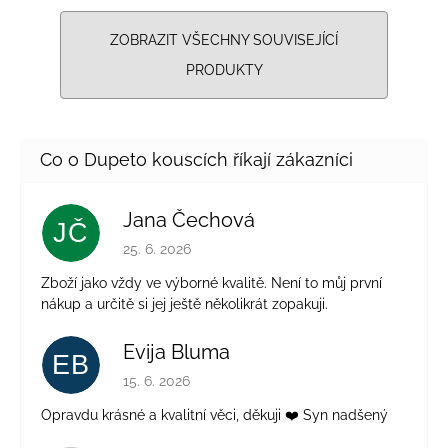
ZOBRAZIT VŠECHNY SOUVISEJÍCÍ
PRODUKTY
Jana Čechová
JČ
Hodnocení obchodu je 5 z 5 hvězdiček.
25. 6. 2026
Zboží jako vždy ve výborné kvalitě. Není to můj první
nákup a určitě si jej ještě několikrát zopakuji.
Evija Bluma
EB
Hodnocení obchodu je 5 z 5 hvězdiček.
15. 6. 2026
Opravdu krásné a kvalitní věci, děkuji ❤️ Syn nadšený