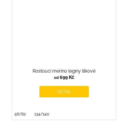
Rostoucí merino legíny lilkové
699 Kč
od
DETAIL
56/62
134/140