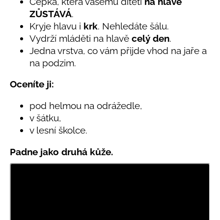
č
Čepka, která vašemu dítěti
na hlavě
0,0
u
ZŮSTÁVÁ
.
z
j
Kryje hlavu i
krk
. Nehledáte šálu.
5
e
hvězdiček.
Vydrží mláděti na hlavě
celý den
.
m
Jedna vrstva, co vám přijde vhod na jaře a
e
na podzim.
Oceníte ji:
LETNÍ
RYCHLESCHNOUCÍ
KALHOTY
pod helmou na odrážedle,
TYRKYSOVÉ
v šátku,
KORÁLKY
v lesní školce.
695
Kč
Padne jako druhá kůže.