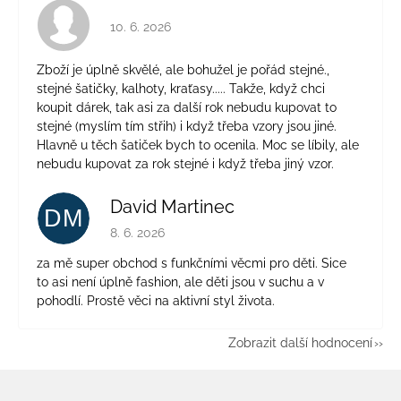
Hodnocení obchodu je 4 z 5 hvězdiček.
10. 6. 2026
Zboží je úplně skvělé, ale bohužel je pořád stejné.,
stejné šatičky, kalhoty, kraťasy..... Takže, když chci
koupit dárek, tak asi za další rok nebudu kupovat to
stejné (myslím tím střih) i když třeba vzory jsou jiné.
Hlavně u těch šatiček bych to ocenila. Moc se líbily, ale
nebudu kupovat za rok stejné i když třeba jiný vzor.
David Martinec
DM
Hodnocení obchodu je 5 z 5 hvězdiček.
8. 6. 2026
za mě super obchod s funkčními věcmi pro děti. Sice
to asi není úplně fashion, ale děti jsou v suchu a v
pohodlí. Prostě věci na aktivní styl života.
Zobrazit další hodnocení