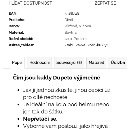
HLÍDAT DOSTUPNOST
ZEPTAT SE
EAN
:
5388/48
Pro koho
:
Dívčí
Barva
:
Růžová
,
Vínová
Materiál
:
Bavlna
Roční období
:
Jaro
,
Podzim
#sizes_table#
:
/tabulka-velikosti-kukly/
Popis
Hodnocení
Související (8)
Materiál
Údržba
Čím jsou kukly Dupeto výjimečné
Jak ji jednou zkusíte, jinou čepici už
pro dítě nechcete.
Je ideální na kolo pod helmu nebo
jen tak do šátku.
Nepřetáčí se.
Výborně vám poslouží jako hřejivá