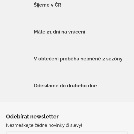
Šijeme v ČR
Máte 21 dní na vrácení
V oblečení proběhá nejméně 2 sezóny
Odesíláme do druhého dne
Z
á
Odebírat newsletter
p
Nezmeškejte žádné novinky či slevy!
a