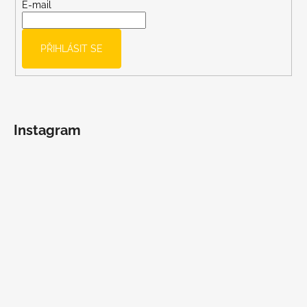
t
E-mail
í
PŘIHLÁSIT SE
Instagram