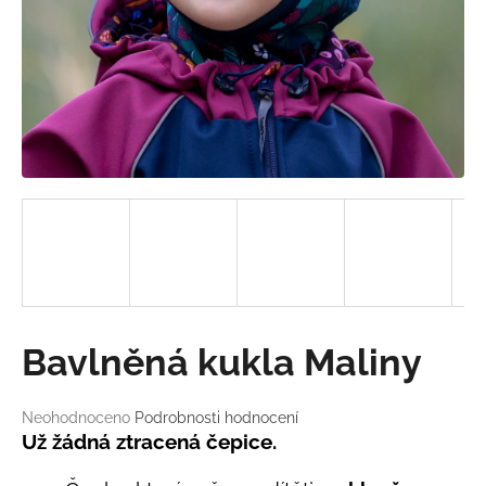
a
j
í
t
?
HLEDAT
D
Bavlněná kukla Maliny
o
p
o
Průměrné
Neohodnoceno
Podrobnosti hodnocení
hodnocení
r
Už žádná ztracená čepice.
produktu
u
je