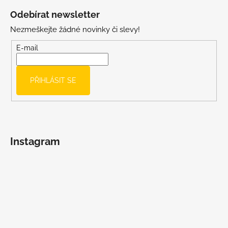
á
Odebírat newsletter
p
Nezmeškejte žádné novinky či slevy!
a
t
E-mail
í
PŘIHLÁSIT SE
Instagram