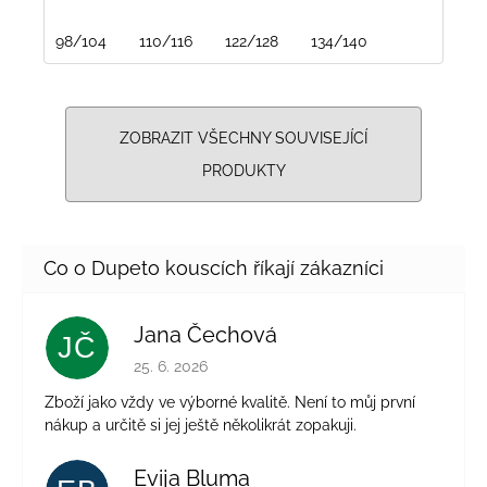
98/104
110/116
122/128
134/140
ZOBRAZIT VŠECHNY SOUVISEJÍCÍ
PRODUKTY
Jana Čechová
JČ
Hodnocení obchodu je 5 z 5 hvězdiček.
25. 6. 2026
Zboží jako vždy ve výborné kvalitě. Není to můj první
nákup a určitě si jej ještě několikrát zopakuji.
Evija Bluma