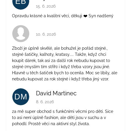
EB
Hodnocení obchodu je 5 z 5 hvězdiček.
15. 6. 2026
Opravdu krásné a kvalitní věci, děkuji ❤️ Syn nadšený
Hodnocení obchodu je 4 z 5 hvězdiček.
10. 6. 2026
Zboží je úplně skvělé, ale bohužel je pořád stejné.,
stejné šatičky, kalhoty, kraťasy..... Takže, když chci
koupit dárek, tak asi za další rok nebudu kupovat to
stejné (myslím tím střih) i když třeba vzory jsou jiné.
Hlavně u těch šatiček bych to ocenila. Moc se líbily, ale
nebudu kupovat za rok stejné i když třeba jiný vzor.
David Martinec
DM
Hodnocení obchodu je 5 z 5 hvězdiček.
8. 6. 2026
za mě super obchod s funkčními věcmi pro děti. Sice
to asi není úplně fashion, ale děti jsou v suchu a v
pohodlí. Prostě věci na aktivní styl života.