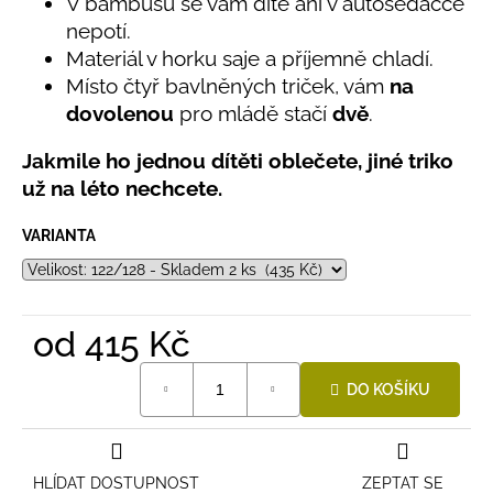
č
V bambusu se vám dítě ani v autosedačce
0,0
u
nepotí.
z
j
Materiál v horku saje a příjemně chladí.
5
e
hvězdiček.
Místo čtyř bavlněných triček, vám
na
m
dovolenou
pro mládě stačí
dvě
.
e
Jakmile ho jednou dítěti oblečete, jiné triko
už na léto nechcete.
LETNÍ
RYCHLESCHNOUCÍ
KALHOTY
VARIANTA
ŽLUTÉ
695
Kč
od
415 Kč
Měrná
DO KOŠÍKU
cena:
HLÍDAT DOSTUPNOST
ZEPTAT SE