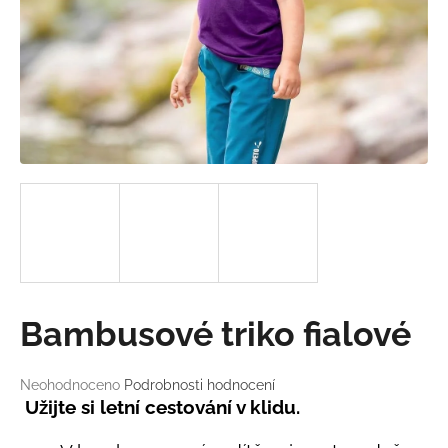
a
j
í
t
?
HLEDAT
D
Bambusové triko fialové
o
p
o
Průměrné
Neohodnoceno
Podrobnosti hodnocení
hodnocení
r
Užijte si letní cestování v klidu.
produktu
u
je