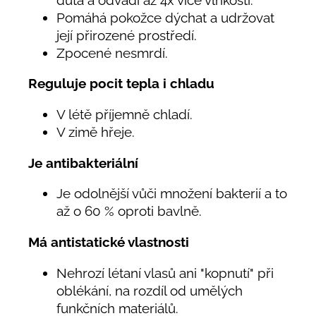
Pomáhá pokožce dýchat a udržovat
její přirozené prostředí.
Zpocené nesmrdí.
Reguluje pocit tepla i chladu
V létě příjemně chladí.
V zimě hřeje.
Je antibakteriální
Je odolnější vůči množení bakterií a to
až o 60 % oproti bavlně.
Má antistatické vlastnosti
Nehrozí létaní vlasů ani "kopnutí" při
oblékání, na rozdíl od umělých
funkčních materiálů.