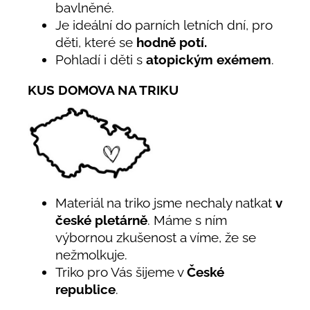
bavlněné.
Je ideální do parních letních dní, pro
děti, které se
hodně potí.
Pohladí i děti s
atopickým exémem
.
KUS DOMOVA NA TRIKU
Materiál na triko jsme nechaly natkat
v
české pletárně
. Máme s ním
výbornou zkušenost a víme, že se
nežmolkuje.
Triko pro Vás šijeme v
České
republice
.