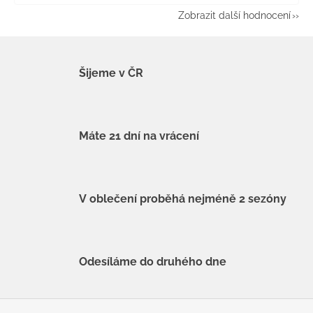
Zobrazit další hodnocení
Šijeme v ČR
Máte 21 dní na vrácení
V oblečení proběhá nejméně 2 sezóny
Odesíláme do druhého dne
Z