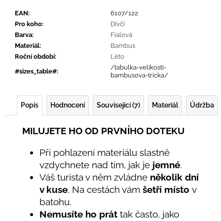
EAN
:
6107/122
Pro koho
:
Dívčí
Barva
:
Fialová
Materiál
:
Bambus
Roční období
:
Léto
/tabulka-velikosti-
#sizes_table#
:
bambusova-tricka/
Popis
Hodnocení
Související (7)
Materiál
Údržba
MILUJETE HO OD PRVNÍHO DOTEKU
Při pohlazení materiálu slastně
vzdychnete nad tím, jak je
jemné
.
Váš turista v něm zvládne
několik dní
v kuse
. Na cestách vám
šetří místo
v
batohu.
Nemusíte ho prát
tak často, jako