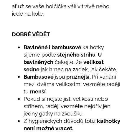
ať už se vaše holčička válí v trávě nebo
jede na kole.
DOBRÉ VĚDĚT
Bavlněné i bambusové
kalhotky
šijeme podle
stejného střihu. U
bavlněných
čekejte, že
velikost
sedne
jak hrnec na zadek, jak čekáte.
Bambusové
jsou
pružnější.
Při váhání
mezi dvěma velikostmi vezměte raději
tu
menší
.
Pokud si nejste jistí velikostí nebo
střihem,
raději vezměte nejdřív jen
jedny gaťky na zkoušku.
Z hygienických důvodů
totiž
kalhotky
není možné vracet.