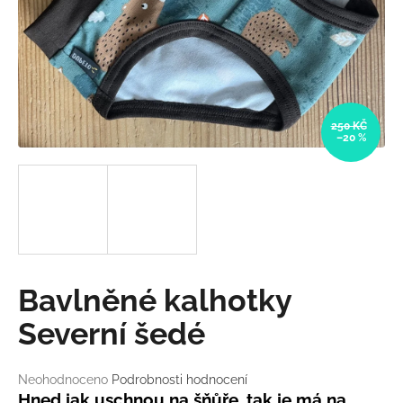
a
j
í
t
?
250 KČ
–20 %
HLEDAT
D
Bavlněné kalhotky
o
p
Severní šedé
o
r
Průměrné
Neohodnoceno
Podrobnosti hodnocení
u
hodnocení
Hned jak uschnou na šňůře, tak je má na