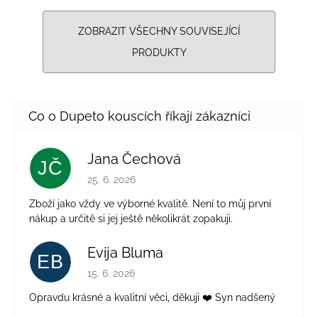
ZOBRAZIT VŠECHNY SOUVISEJÍCÍ
PRODUKTY
Jana Čechová
JČ
Hodnocení obchodu je 5 z 5 hvězdiček.
25. 6. 2026
Zboží jako vždy ve výborné kvalitě. Není to můj první
nákup a určitě si jej ještě několikrát zopakuji.
Evija Bluma
EB
Hodnocení obchodu je 5 z 5 hvězdiček.
15. 6. 2026
Opravdu krásné a kvalitní věci, děkuji ❤️ Syn nadšený