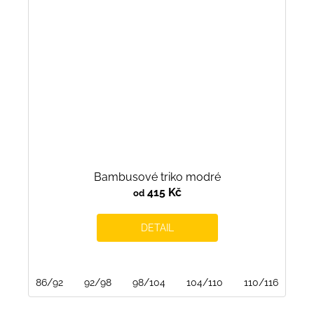
Bambusové triko modré
415 Kč
od
DETAIL
86/92
92/98
98/104
104/110
110/116
116