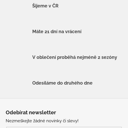
Šijeme v ČR
Máte 21 dní na vrácení
V oblečení proběhá nejméně 2 sezóny
Odesíláme do druhého dne
Z
á
Odebírat newsletter
p
Nezmeškejte žádné novinky či slevy!
a