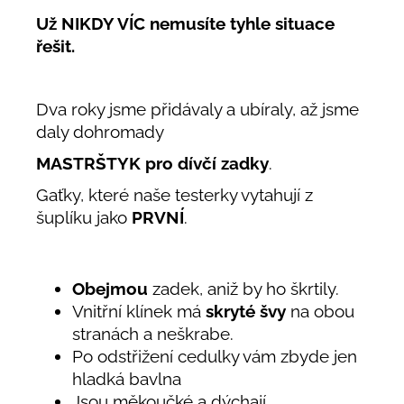
Už NIKDY VÍC nemusíte tyhle situace
řešit.
Dva roky jsme přidávaly a ubíraly, až jsme
daly dohromady
MASTRŠTYK pro dívčí zadky
.
Gaťky, které naše testerky vytahují z
šuplíku jako
PRVNÍ
.
Obejmou
zadek, aniž by ho škrtily.
Vnitřní klínek má
skryté švy
na obou
stranách a neškrabe.
Po odstřižení cedulky vám zbyde jen
hladká bavlna
Jsou měkoučké a dýchají.