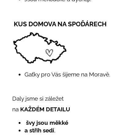
KUS DOMOVA NA SPOĎÁRECH
Gaťky pro Vás šijeme na Moravě.
Daly jsme si záležet
na
KAŽDÉM DETAILU
švy jsou měkké
a střih sedí
,