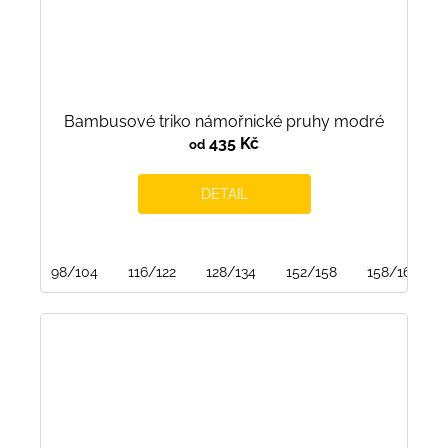
Bambusové triko námořnické pruhy modré
435 Kč
od
DETAIL
98/104
116/122
128/134
152/158
158/164