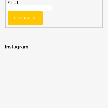
t
E-mail
í
PŘIHLÁSIT SE
Instagram