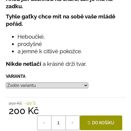
č
produktu
zadku.
u
je
j
0,0
Tyhle gaťky chce mít na sobě vaše mládě
e
z
pořád.
5
m
hvězdiček.
e
Heboučké,
prodyšné
LETNÍ
a jemné k citlivé pokožce.
RYCHLESCHNOUCÍ
KALHOTY
Nikde netlačí
a krásně drží tvar.
TYRKYSOVÉ
KORÁLKY
VARIANTA
695
Kč
250 Kč
–20 %
200 Kč
Měrná
DO KOŠÍKU
cena: