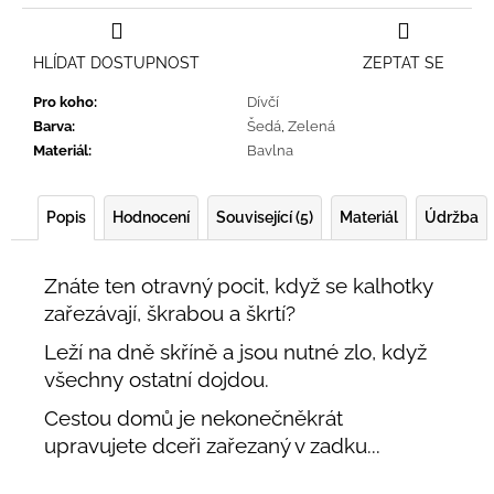
HLÍDAT DOSTUPNOST
ZEPTAT SE
Pro koho
:
Dívčí
Barva
:
Šedá
,
Zelená
Materiál
:
Bavlna
Popis
Hodnocení
Související (5)
Materiál
Údržba
Znáte ten otravný pocit, když se kalhotky
zařezávají, škrabou a škrtí?
Leží na dně skříně a jsou nutné zlo, když
všechny ostatní dojdou.
Cestou domů je nekonečněkrát
upravujete dceři zařezaný v zadku...