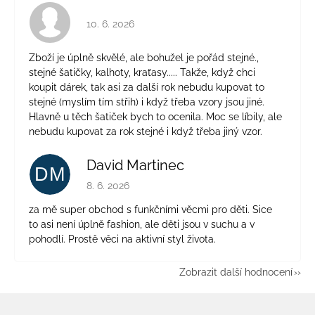
Hodnocení obchodu je 4 z 5 hvězdiček.
10. 6. 2026
Zboží je úplně skvělé, ale bohužel je pořád stejné.,
stejné šatičky, kalhoty, kraťasy..... Takže, když chci
koupit dárek, tak asi za další rok nebudu kupovat to
stejné (myslím tím střih) i když třeba vzory jsou jiné.
Hlavně u těch šatiček bych to ocenila. Moc se líbily, ale
nebudu kupovat za rok stejné i když třeba jiný vzor.
David Martinec
DM
Hodnocení obchodu je 5 z 5 hvězdiček.
8. 6. 2026
za mě super obchod s funkčními věcmi pro děti. Sice
to asi není úplně fashion, ale děti jsou v suchu a v
pohodlí. Prostě věci na aktivní styl života.
Zobrazit další hodnocení