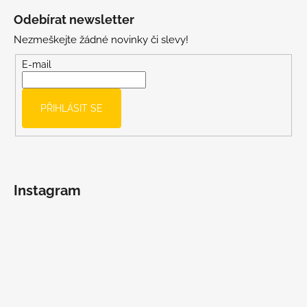
á
Odebírat newsletter
p
Nezmeškejte žádné novinky či slevy!
a
t
E-mail
í
PŘIHLÁSIT SE
Instagram