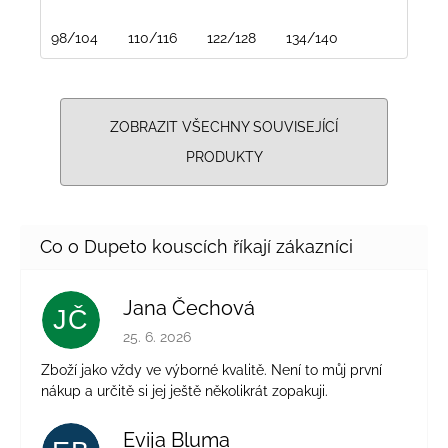
98/104
110/116
122/128
134/140
ZOBRAZIT VŠECHNY SOUVISEJÍCÍ
PRODUKTY
Jana Čechová
JČ
Hodnocení obchodu je 5 z 5 hvězdiček.
25. 6. 2026
Zboží jako vždy ve výborné kvalitě. Není to můj první
nákup a určitě si jej ještě několikrát zopakuji.
Evija Bluma