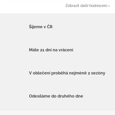
Zobrazit další hodnocení
Šijeme v ČR
Máte 21 dní na vrácení
V oblečení proběhá nejméně 2 sezóny
Odesíláme do druhého dne
Z