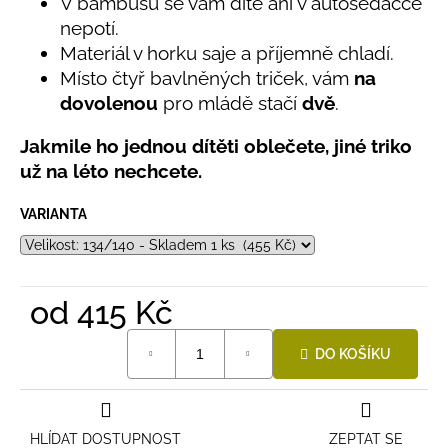
č
V bambusu se vám dítě ani v autosedačce
0,0
u
nepotí.
z
j
Materiál v horku saje a příjemně chladí.
5
e
hvězdiček.
Místo čtyř bavlněných triček, vám
na
m
dovolenou
pro mládě stačí
dvě
.
e
Jakmile ho jednou dítěti oblečete, jiné triko
už na léto nechcete.
BAMBUSOVÉ
TRIKO
NÁMOŘNICKÉ
VARIANTA
PRUHY
MODRÉ
435
Kč
od
415 Kč
Měrná
DO KOŠÍKU
cena:
HLÍDAT DOSTUPNOST
ZEPTAT SE