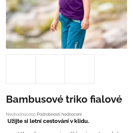
a
j
í
t
?
HLEDAT
D
Bambusové triko fialové
o
p
o
Průměrné
Neohodnoceno
Podrobnosti hodnocení
hodnocení
r
Užijte si letní cestování v klidu.
produktu
u
je