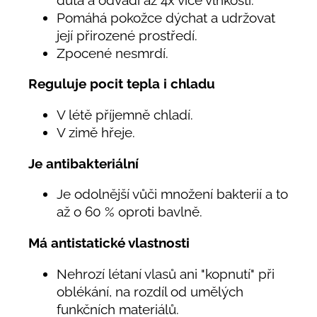
Pomáhá pokožce dýchat a udržovat
její přirozené prostředí.
Zpocené nesmrdí.
Reguluje pocit tepla i chladu
V létě příjemně chladí.
V zimě hřeje.
Je antibakteriální
Je odolnější vůči množení bakterií a to
až o 60 % oproti bavlně.
Má antistatické vlastnosti
Nehrozí létaní vlasů ani "kopnutí" při
oblékání, na rozdíl od umělých
funkčních materiálů.