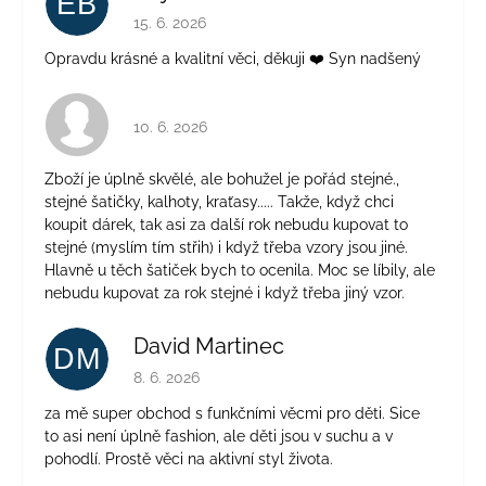
EB
Hodnocení obchodu je 5 z 5 hvězdiček.
15. 6. 2026
Opravdu krásné a kvalitní věci, děkuji ❤️ Syn nadšený
Hodnocení obchodu je 4 z 5 hvězdiček.
10. 6. 2026
Zboží je úplně skvělé, ale bohužel je pořád stejné.,
stejné šatičky, kalhoty, kraťasy..... Takže, když chci
koupit dárek, tak asi za další rok nebudu kupovat to
stejné (myslím tím střih) i když třeba vzory jsou jiné.
Hlavně u těch šatiček bych to ocenila. Moc se líbily, ale
nebudu kupovat za rok stejné i když třeba jiný vzor.
David Martinec
DM
Hodnocení obchodu je 5 z 5 hvězdiček.
8. 6. 2026
za mě super obchod s funkčními věcmi pro děti. Sice
to asi není úplně fashion, ale děti jsou v suchu a v
pohodlí. Prostě věci na aktivní styl života.