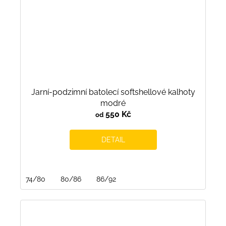
Jarní-podzimní batolecí softshellové kalhoty
modré
550 Kč
od
DETAIL
74/80
80/86
86/92