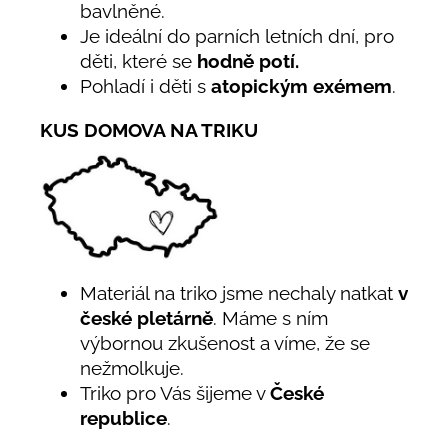
bavlněné.
Je ideální do parních letních dní, pro
děti, které se
hodně potí.
Pohladí i děti s
atopickým exémem
.
KUS DOMOVA NA TRIKU
Materiál na triko jsme nechaly natkat
v
české pletárně
. Máme s ním
výbornou zkušenost a víme, že se
nežmolkuje.
Triko pro Vás šijeme v
České
republice
.