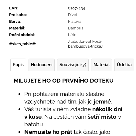
EAN
:
6107/134
Pro koho
:
Dívčí
Barva
:
Fialová
Materiál
:
Bambus
Roční období
:
Léto
/tabulka-velikosti-
#sizes_table#
:
bambusova-tricka/
Popis
Hodnocení
Související (7)
Materiál
Údržba
MILUJETE HO OD PRVNÍHO DOTEKU
Při pohlazení materiálu slastně
vzdychnete nad tím, jak je
jemné
.
Váš turista v něm zvládne
několik dní
v kuse
. Na cestách vám
šetří místo
v
batohu.
Nemusíte ho prát
tak často, jako