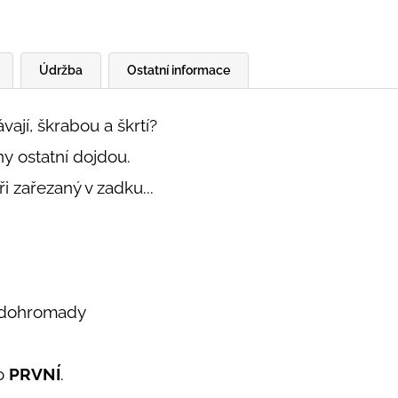
Údržba
Ostatní informace
vají, škrabou a škrtí?
ny ostatní dojdou.
 zařezaný v zadku...
y dohromady
ko
PRVNÍ
.