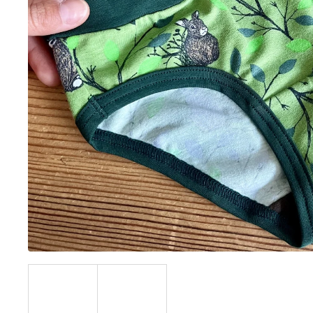
BÍLÝ
395 Kč