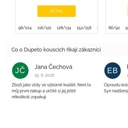
DETAIL
98/104
116/122
128/134
152/158
158/164
86/92
9
Jana Čechová
JČ
EB
Hodnocení obchodu je 5 z 5 hvězdiček.
25. 6. 2026
Zboží jako vždy ve výborné kvalitě. Není to
Opravdu krásn
můj první nákup a určitě si jej ještě
Syn nadšen
několikrát zopakuji.