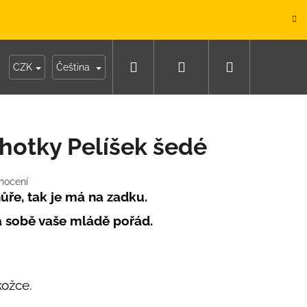
.
Hledat
Přihlášení
Nákupní
y
Moje objednávka
CZK
Čeština
košík
hotky Pelíšek šedé
nocení
ůře, tak je má na zadku.
a sobě vaše mládě pořád.
kožce.
IKO NÁMOŘNICKÉ