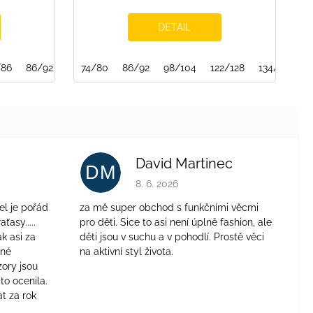
DETAIL
/86
146/152
86/92
152/158
98/104
74/80
110/116
86/92
116/122
98/104
122/128
122/128
128/134
134/140
1
David Martinec
DM
je 4 z 5 hvězdiček.
Hodnocení obchodu je 5 z 5 hvězdiček.
8. 6. 2026
el je pořád
za mě super obchod s funkčními věcmi
aťasy.....
pro děti. Sice to asi není úplně fashion, ale
ak asi za
děti jsou v suchu a v pohodlí. Prostě věci
jné
na aktivní styl života.
zory jsou
to ocenila.
t za rok