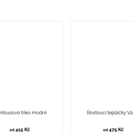
mbusové triko modré
Rostoucí tepláčky V
415 Kč
475 Kč
od
od