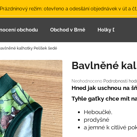
 Prázdninový režim: otevřeno a odesílání objednávek v út a čt
nocení obchodu
Obchod v Brně
Holky Dupeťačk
Co potřebujete najít?
avlněné kalhotky Pelíšek šedé
HLEDAT
Bavlněné kal
Průměrné
Neohodnoceno
Podrobnosti hod
Doporučujeme
hodnocení
Hned jak uschnou na šň
produktu
Tyhle gaťky chce mít n
je
0,0
z
Heboučké,
5
prodyšné
hvězdiček.
a jemné k citlivé po
LETNÍ ČEPICE UV 30 SVĚTLE MODRÁ
BAMBUSOVÉ TR