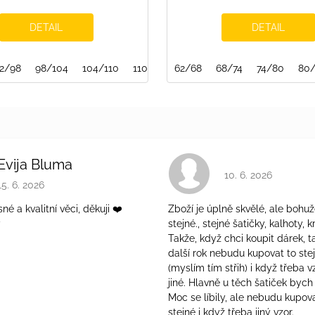
DETAIL
DETAIL
2/98
98/104
104/110
110/116
62/68
116/122
68/74
122/128
74/80
134/140
80
Evija Bluma
Hodnocení obchodu 
10. 6. 2026
Hodnocení obchodu je 5 z 5 hvězdiček.
15. 6. 2026
é a kvalitní věci, děkuji ❤️
Zboží je úplně skvělé, ale bohuž
ý
stejné., stejné šatičky, kalhoty, kr
Takže, když chci koupit dárek, t
další rok nebudu kupovat to ste
(myslím tím střih) i když třeba v
jiné. Hlavně u těch šatiček bych 
Moc se líbily, ale nebudu kupova
stejné i když třeba jiný vzor.