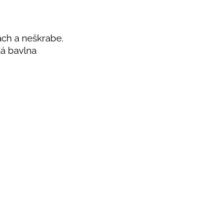
ách a neškrabe.
ká bavlna