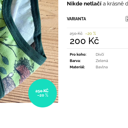
PRUHY MODRÉ
Nikde netlačí
a krásně dr
395 Kč
435 Kč
VARIANTA
250 Kč
–20 %
200 Kč
Měrná
cena:
Pro koho
:
Dívčí
Barva
:
Zelená
Materiál
:
Bavlna
250 KČ
–20 %