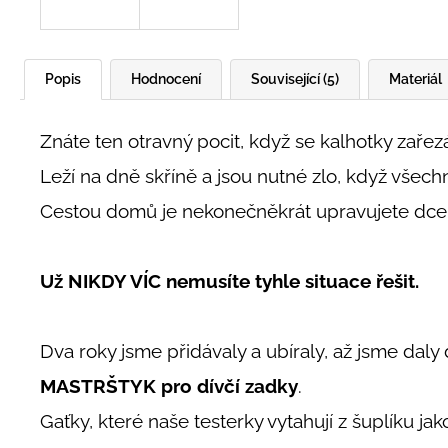
Popis
Hodnocení
Související (5)
Materiál
Znáte ten otravný pocit, když se kalhotky zařezá
Leží na dně skříně a jsou nutné zlo, když všech
Cestou domů je nekonečněkrát upravujete dceři
Už NIKDY VÍC nemusíte tyhle situace řešit.
Dva roky jsme přidávaly a ubíraly, až jsme dal
MASTRŠTYK pro dívčí zadky
.
Gaťky, které naše testerky vytahují z šuplíku ja