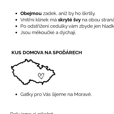
Obejmou
zadek, aniž by ho škrtily.
Vnitřní klínek má
skryté švy
na obou stran
Po odstřižení cedulky vám zbyde jen hlad
Jsou měkoučké a dýchají.
KUS DOMOVA NA SPOĎÁRECH
Gaťky pro Vás šijeme na Moravě.