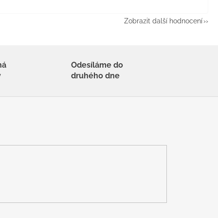
Zobrazit další hodnocení
há
Odesíláme do
y
druhého dne