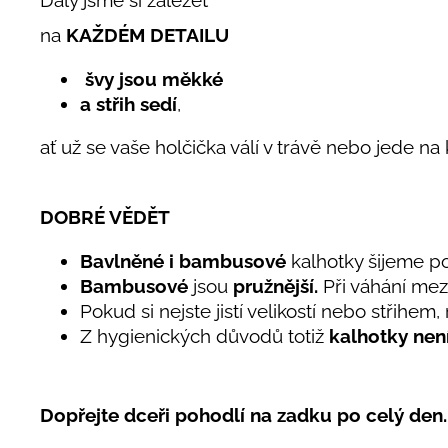
Daly jsme si záležet
na
KAŽDÉM DETAILU
švy jsou měkké
a střih sedí
,
ať už se vaše holčička válí v trávě nebo jede na
DOBRÉ VĚDĚT
Bavlněné i bambusové
kalhotky šijeme p
Bambusové
jsou
pružnější.
Při váhání mez
Pokud si nejste jistí velikostí nebo střihem,
Z hygienických důvodů
totiž
kalhotky nen
Dopřejte dceři pohodlí na zadku po celý den