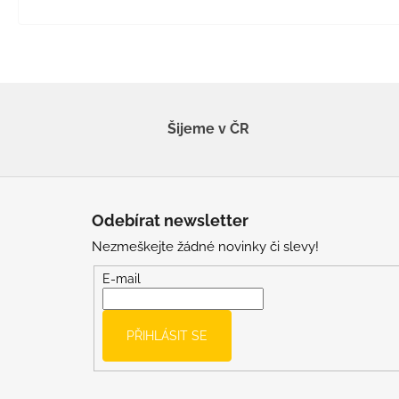
Šijeme v ČR
Z
á
Odebírat newsletter
p
Nezmeškejte žádné novinky či slevy!
a
t
E-mail
í
PŘIHLÁSIT SE