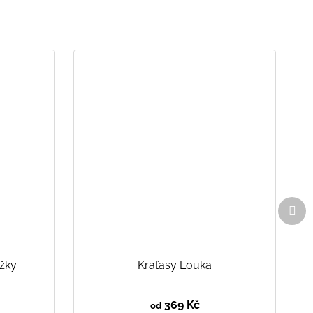
Dal
pro
ážky
Kraťasy Louka
369 Kč
od