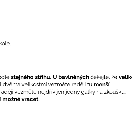
 kole.
odle
stejného střihu. U bavlněných
čekejte, že
velik
i dvěma velikostmi vezměte raději tu
menší
.
raději vezměte nejdřív jen jedny gaťky na zkoušku.
í možné vracet.
.