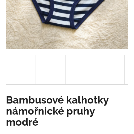
a
j
í
t
?
HLEDAT
D
Bambusové kalhotky
o
p
námořnické pruhy
o
modré
r
u