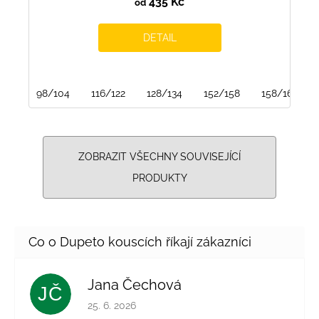
435 Kč
od
DETAIL
98/104
116/122
128/134
152/158
158/164
ZOBRAZIT VŠECHNY SOUVISEJÍCÍ
PRODUKTY
Jana Čechová
JČ
Hodnocení obchodu je 5 z 5 hvězdiček.
25. 6. 2026