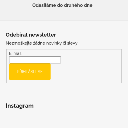
Odesíláme do druhého dne
Z
á
Odebírat newsletter
p
Nezmeškejte žádné novinky či slevy!
a
t
E-mail
í
PŘIHLÁSIT SE
Instagram