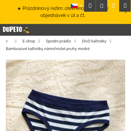
K
Přejít
Hledat
Nákup
M
Přihlášení
☀️ Prázdninový režim: otevřeno a odesílání
na
o
obsah
Zpět
Zpět
objednávek v út a čt.
košík
š
í
C
k
o
Domů
E-shop
Spodní prádlo
Dívčí kalhotky
p
Bambusové kalhotky námořnické pruhy modré
o
t
ř
e
b
u
j
e
t
e
n