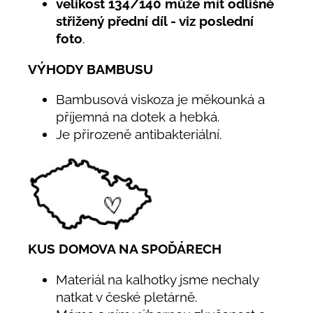
velikost 134/140 může mít odlišně
střižený přední díl - viz poslední
foto
.
VÝHODY BAMBUSU
Bambusová viskoza je měkounká a
příjemná na dotek a hebká.
Je přirozeně antibakteriální.
KUS DOMOVA NA SPOĎÁRECH
Materiál na kalhotky jsme nechaly
natkat v české pletárně.