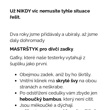
Už NIKDY víc nemusíte tyhle situace
řešit.
Dva roky jsme přidávaly a ubíraly, až jsme
daly dohromady
MASTRŠTYK pro dívčí zadky
.
Gaťky, které naše testerky vytahují z
šuplíku jako první.
Obejmou zadek, aniž by ho škrtily.
Vnitřní klínek má
skryté švy
na obou
stranách a neškrabe.
Po odstřižení cedulky vám zbyde jen
heboučký bambus
, který není cítit.
Jsou měkoučké a dýchají.