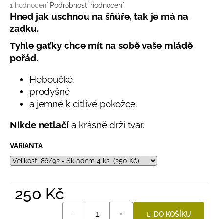
č
Průměrné
1 hodnocení
Podrobnosti hodnocení
u
hodnocení
Hned jak uschnou na šňůře, tak je má na
j
produktu
zadku.
e
je
5,0
m
Tyhle gaťky chce mít na sobě vaše mládě
z
e
pořád.
5
hvězdiček.
Heboučké,
LETNÍ
prodyšné
RYCHLESCHNOUCÍ
KALHOTY
a jemné k citlivé pokožce.
ŽLUTÉ
695
Nikde netlačí
a krásně drží tvar.
Kč
VARIANTA
250 Kč
Měrná
DO KOŠÍKU
cena: