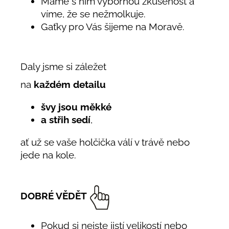
Máme s ním výbornou zkušenost a
víme, že se nežmolkuje.
Gaťky pro Vás šijeme na Moravě.
Daly jsme si záležet
na
každém detailu
švy jsou měkké
a střih sedí
,
ať už se vaše holčička válí v trávě nebo
jede na kole.
DOBRÉ VĚDĚT
Pokud si nejste jistí velikostí nebo