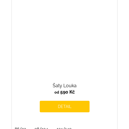
Šaty Louka
590 Kč
od
DETAIL
86/92
98/104
134/140