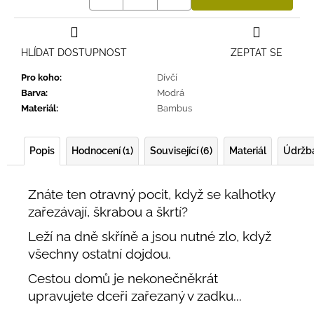
HLÍDAT DOSTUPNOST
ZEPTAT SE
Pro koho
:
Dívčí
Barva
:
Modrá
Materiál
:
Bambus
Popis
Hodnocení (1)
Související (6)
Materiál
Údržb
Znáte ten otravný pocit, když se kalhotky
zařezávají, škrabou a škrtí?
Leží na dně skříně a jsou nutné zlo, když
všechny ostatní dojdou.
Cestou domů je nekonečněkrát
upravujete dceři zařezaný v zadku...