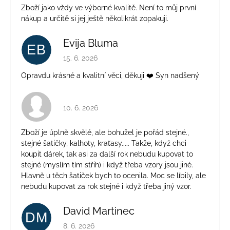
Zboží jako vždy ve výborné kvalitě. Není to můj první
nákup a určitě si jej ještě několikrát zopakuji.
Evija Bluma
EB
Hodnocení obchodu je 5 z 5 hvězdiček.
15. 6. 2026
Opravdu krásné a kvalitní věci, děkuji ❤️ Syn nadšený
Hodnocení obchodu je 4 z 5 hvězdiček.
10. 6. 2026
Zboží je úplně skvělé, ale bohužel je pořád stejné.,
stejné šatičky, kalhoty, kraťasy..... Takže, když chci
koupit dárek, tak asi za další rok nebudu kupovat to
stejné (myslím tím střih) i když třeba vzory jsou jiné.
Hlavně u těch šatiček bych to ocenila. Moc se líbily, ale
nebudu kupovat za rok stejné i když třeba jiný vzor.
David Martinec
DM
Hodnocení obchodu je 5 z 5 hvězdiček.
8. 6. 2026