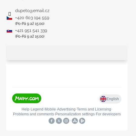
dupeto
@
email.cz
+420 603 194 559
(Po-Pá 9 až 15:00)
+421 951 541 339
(Po-Pá 9 až 15:00)