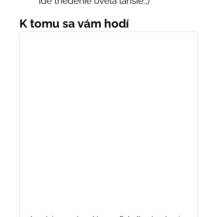
ide triedenie oveľa ľahšie.;)