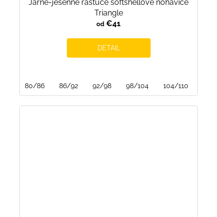
Jarné-jesenné rastúce softshellové nohavice
Triangle
€41
od
DETAIL
80/86
86/92
92/98
98/104
104/110
110/