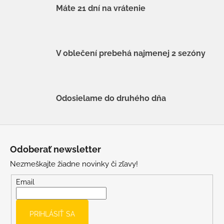
Máte 21 dní na vrátenie
V oblečení prebehá najmenej 2 sezóny
Odosielame do druhého dňa
Z
á
Odoberať newsletter
p
Nezmeškajte žiadne novinky či zľavy!
ä
t
Email
i
e
PRIHLÁSIŤ SA