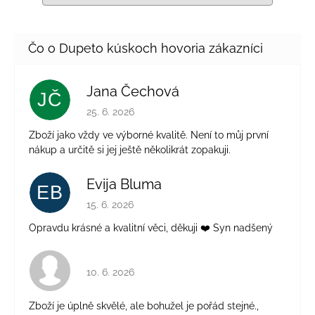
Jana Čechová
JČ
Hodnotenie obchodu je 5 z 5 hviezdičiek.
25. 6. 2026
Zboží jako vždy ve výborné kvalitě. Není to můj první
nákup a určitě si jej ještě několikrát zopakuji.
Evija Bluma
EB
Hodnotenie obchodu je 5 z 5 hviezdičiek.
15. 6. 2026
Opravdu krásné a kvalitní věci, děkuji ❤️ Syn nadšený
Hodnotenie obchodu je 4 z 5 hviezdičiek.
10. 6. 2026
Zboží je úplně skvělé, ale bohužel je pořád stejné.,