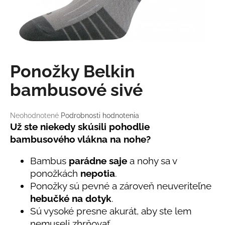
á
j
s
ť
?
Ponožky Belkin
bambusové sivé
Priemerné
Neohodnotené
Podrobnosti hodnotenia
HĽADAŤ
hodnotenie
Už ste niekedy skúsili pohodlie
produktu
bambusového vlákna na nohe?
je
0,0
O
Bambus
parádne saje
a nohy sa v
z
d
ponožkách
nepotia
.
5
p
hviezdičiek.
Ponožky sú pevné a zároveň neuveriteľne
o
hebučké na dotyk
.
r
Sú vysoké presne akurát, aby ste lem
ú
nemuseli zhrňovať.