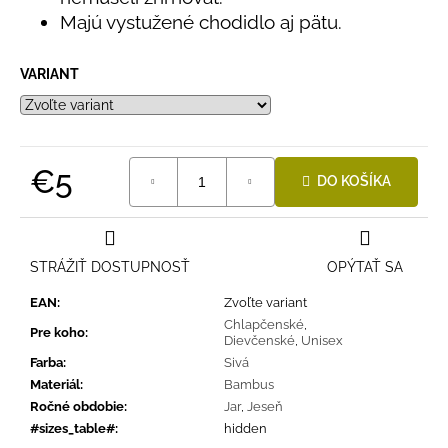
č
Majú vystužené chodidlo aj pätu.
a
m
e
VARIANT
LETNÉ
NOHAVICE
ŽLTÉ
€5
DO KOŠÍKA
€29
Jednotková
cena:
STRÁŽIŤ DOSTUPNOSŤ
OPÝTAŤ SA
EAN
:
Zvoľte variant
Chlapčenské
,
Pre koho
:
Dievčenské
,
Unisex
Farba
:
Sivá
Materiál
:
Bambus
Ročné obdobie
:
Jar
,
Jeseň
#sizes_table#
:
hidden