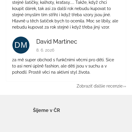
stejné šatičky, kalhoty, kraťasy..... Takže, když chci
koupit dárek, tak asi za další rok nebudu kupovat to
stejné (myslím tím střih) i když třeba vzory jsou jiné.
Hlavně u těch šatiček bych to ocenila. Moc se líbily, ale
nebudu kupovat za rok stejné i když třeba jiný vzor.
David Martinec
DM
Hodnotenie obchodu je 5 z 5 hviezdičiek.
8. 6. 2026
za mě super obchod s funkčními věcmi pro děti. Sice
to asi není úplně fashion, ale děti jsou v suchu a v
pohodlí. Prostě věci na aktivní styl života.
Zobraziť ďalšie recenzie
Šijeme v ČR