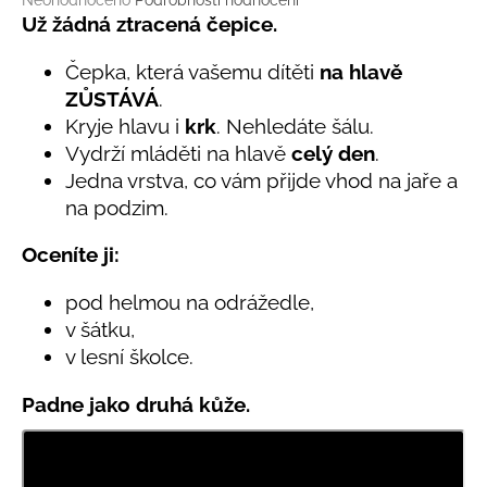
č
Neohodnoceno
Podrobnosti hodnocení
hodnocení
Už žádná ztracená čepice.
u
produktu
j
je
Čepka, která vašemu dítěti
na hlavě
e
0,0
m
ZŮSTÁVÁ
.
z
e
Kryje hlavu i
krk
. Nehledáte šálu.
5
hvězdiček.
Vydrží mláděti na hlavě
celý den
.
Jedna vrstva, co vám přijde vhod na jaře a
LETNÍ
KLOBOUČEK
na podzim.
S
OUŠKY
Oceníte ji:
UV
30
BÍLÝ
pod helmou na odrážedle,
395
v šátku,
Kč
v lesní školce.
Padne jako druhá kůže.