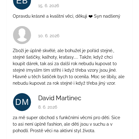
EB
Hodnocení obchodu je 5 z 5 hvězdiček.
15. 6. 2026
Opravdu krásné a kvalitní věci, děkuji ❤️ Syn nadšený
Hodnocení obchodu je 4 z 5 hvězdiček.
10. 6. 2026
Zboží je úplně skvělé, ale bohužel je pořád stejné.,
stejné šatičky, kalhoty, kraťasy..... Takže, když chci
koupit dárek, tak asi za další rok nebudu kupovat to
stejné (myslím tím střih) i když třeba vzory jsou jiné.
Hlavně u těch šatiček bych to ocenila. Moc se líbily, ale
nebudu kupovat za rok stejné i když třeba jiný vzor.
David Martinec
DM
Hodnocení obchodu je 5 z 5 hvězdiček.
8. 6. 2026
za mě super obchod s funkčními věcmi pro děti. Sice
to asi není úplně fashion, ale děti jsou v suchu a v
pohodlí. Prostě věci na aktivní styl života.