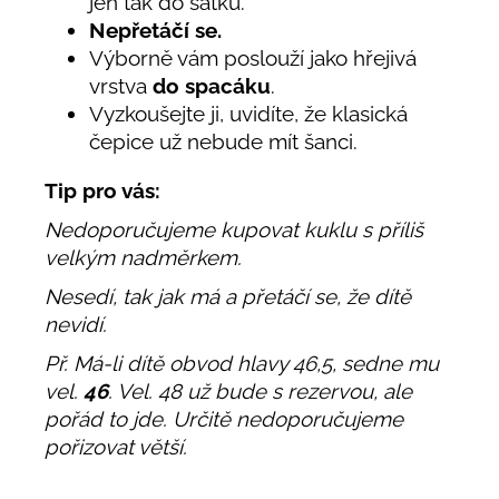
jen tak do šátku.
Nepřetáčí se.
Výborně vám poslouží jako hřejivá
vrstva
do spacáku
.
Vyzkoušejte ji, uvidíte, že klasická
čepice už nebude mít šanci.
Tip pro vás:
Nedoporučujeme kupovat kuklu s příliš
velkým nadměrkem.
Nesedí, tak jak má a přetáčí se, že dítě
nevidí.
Př. Má-li dítě obvod hlavy 46,5, sedne mu
vel.
46
. Vel. 48 už bude s rezervou, ale
pořád to jde. Určitě nedoporučujeme
pořizovat větší.