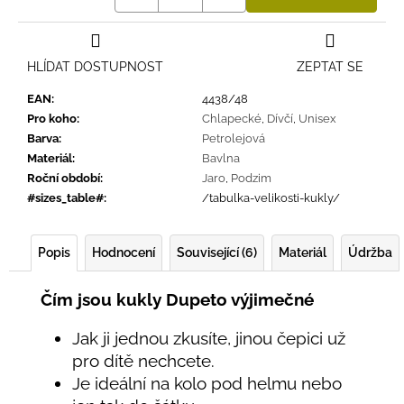
HLÍDAT DOSTUPNOST
ZEPTAT SE
EAN
:
4438/48
Pro koho
:
Chlapecké
,
Dívčí
,
Unisex
Barva
:
Petrolejová
Materiál
:
Bavlna
Roční období
:
Jaro
,
Podzim
#sizes_table#
:
/tabulka-velikosti-kukly/
Popis
Hodnocení
Související (6)
Materiál
Údržba
Čím jsou kukly Dupeto výjimečné
Jak ji jednou zkusíte, jinou čepici už
pro dítě nechcete.
Je ideální na kolo pod helmu nebo