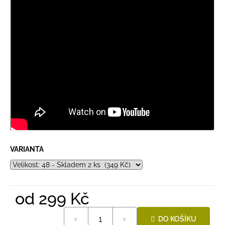
VARIANTA
od
299 Kč
Měrná
DO KOŠÍKU
cena: