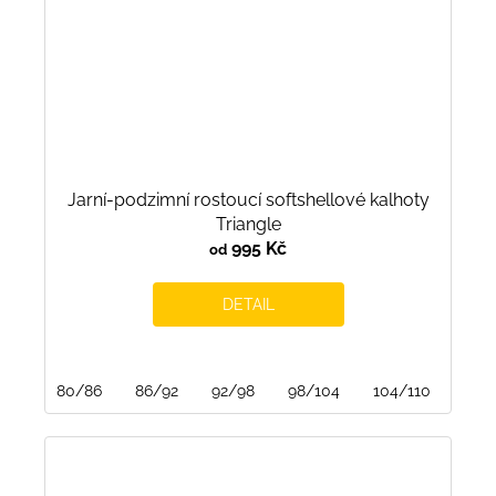
Jarní-podzimní rostoucí softshellové kalhoty
Triangle
995 Kč
od
DETAIL
80/86
86/92
92/98
98/104
104/110
110/