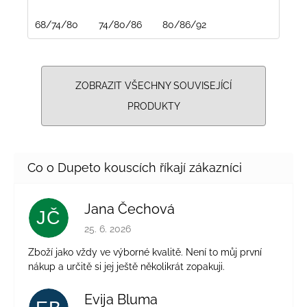
68/74/80
74/80/86
80/86/92
ZOBRAZIT VŠECHNY SOUVISEJÍCÍ
PRODUKTY
Jana Čechová
JČ
Hodnocení obchodu je 5 z 5 hvězdiček.
25. 6. 2026
Zboží jako vždy ve výborné kvalitě. Není to můj první
nákup a určitě si jej ještě několikrát zopakuji.
Evija Bluma