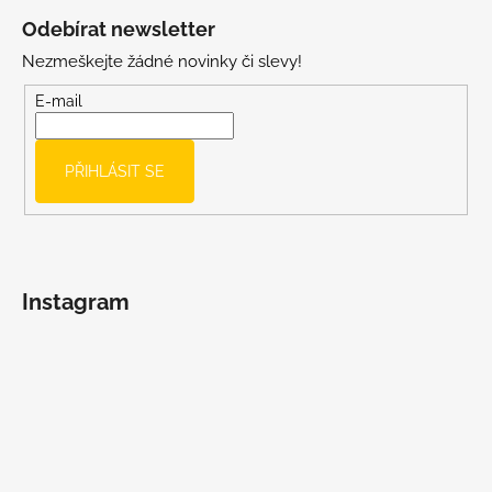
á
Odebírat newsletter
p
Nezmeškejte žádné novinky či slevy!
a
t
E-mail
í
PŘIHLÁSIT SE
Instagram