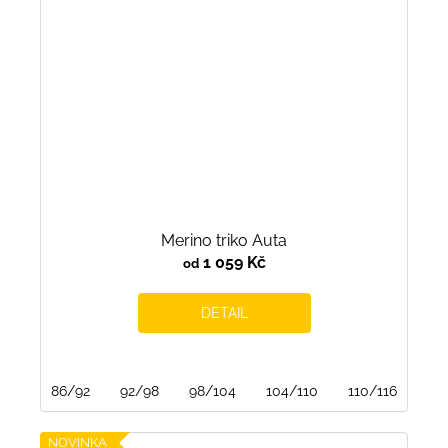
Merino triko Auta
1 059 Kč
od
DETAIL
86/92
92/98
98/104
104/110
110/116
122
NOVINKA