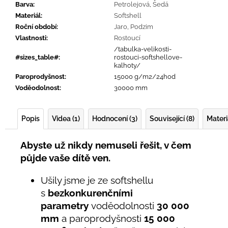
Barva
:
Petrolejová
,
Šedá
Materiál
:
Softshell
Roční období
:
Jaro
,
Podzim
Vlastnosti
:
Rostoucí
/tabulka-velikosti-
#sizes_table#
:
rostouci-softshellove-
kalhoty/
Paroprodyšnost
:
15000 g/m2/24hod
Voděodolnost
:
30000 mm
Popis
Videa (1)
Hodnocení (3)
Související (8)
Materi
Abyste už nikdy nemuseli řešit, v čem
půjde vaše dítě ven.
Ušily jsme je ze softshellu
s
bezkonkurenčními
parametry
voděodolnosti
30 000
mm
a paroprodyšnosti
15 000