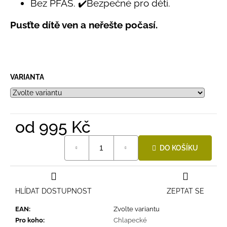
Bez PFAS. ✔️Bezpečné pro děti.
Pusťte dítě ven a neřešte počasí.
VARIANTA
od
995 Kč
Měrná
DO KOŠÍKU
cena:
HLÍDAT DOSTUPNOST
ZEPTAT SE
EAN
:
Zvolte variantu
Pro koho
:
Chlapecké