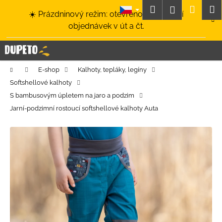
K
Přejít
Hledat
Nákup
M
Přihlášení
☀️ Prázdninový režim: otevřeno a odesílání
na
o
obsah
Zpět
Zpět
objednávek v út a čt.
košík
š
í
C
k
o
Domů
E-shop
Kalhoty, tepláky, legíny
p
Softshellové kalhoty
o
S bambusovým úpletem na jaro a podzim
t
Jarní-podzimní rostoucí softshellové kalhoty Auta
ř
e
b
u
j
e
t
e
n