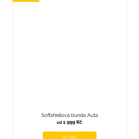
Softshellová bunda Auta
1 999 Kč
od
DETAIL