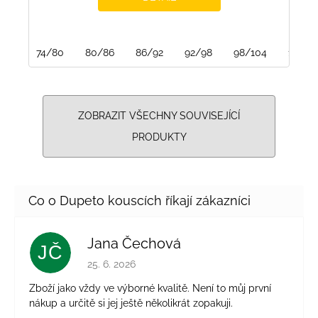
74/80
80/86
86/92
92/98
98/104
104/1
ZOBRAZIT VŠECHNY SOUVISEJÍCÍ
PRODUKTY
Jana Čechová
JČ
Hodnocení obchodu je 5 z 5 hvězdiček.
25. 6. 2026
Zboží jako vždy ve výborné kvalitě. Není to můj první
nákup a určitě si jej ještě několikrát zopakuji.