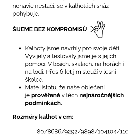
nohavic nestačí, se v kalhotách snáz
pohybuje.
ŠIJEME BEZ KOMPROMISŮ
Kalhoty jsme navrhly pro svoje děti.
Vyvíjely a testovaly jsme je s jejich
pomocí. V lesích, skalách, na horách i
na lodi. Přes 6 let jim slouží v lesní
školce.
Máte jistotu, že naše oblečení
je
prověřené
v těch
nejnáročnějších
podmínkách.
Rozměry kalhot v cm:
80/86
86/92
92/98
98/104
104/110
110