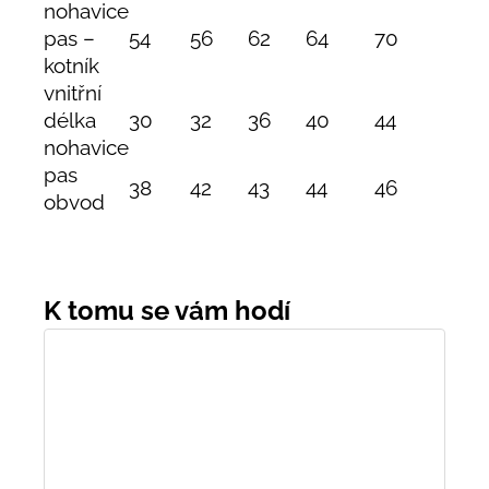
nohavice
pas –
54
56
62
64
70
74
kotník
vnitřní
délka
30
32
36
40
44
47
nohavice
pas
38
42
43
44
46
48
obvod