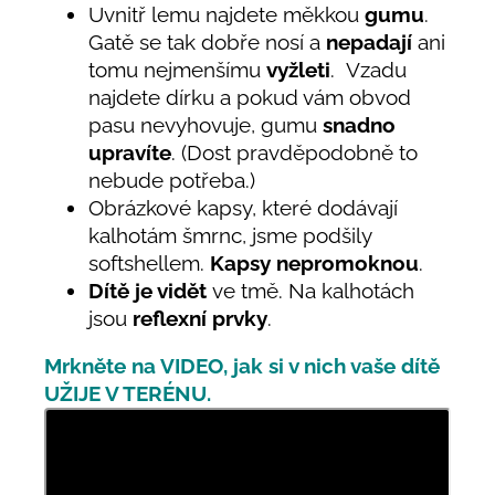
Uvnitř lemu najdete měkkou
gumu
.
Gatě se tak dobře nosí a
nepadají
ani
tomu nejmenšímu
vyžleti
. Vzadu
najdete dírku a pokud vám obvod
pasu nevyhovuje, gumu
snadno
upravíte
. (Dost pravděpodobně to
nebude potřeba.)
Obrázkové kapsy, které dodávají
kalhotám šmrnc, jsme podšily
softshellem.
Kapsy nepromoknou
.
Dítě je vidět
ve tmě. Na kalhotách
jsou
reflexní prvky
.
Mrkněte na VIDEO, jak si v nich vaše dítě
UŽIJE V TERÉNU.