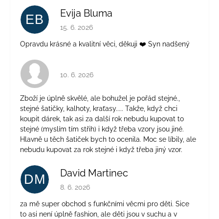
Evija Bluma
EB
Hodnocení obchodu je 5 z 5 hvězdiček.
15. 6. 2026
Opravdu krásné a kvalitní věci, děkuji ❤️ Syn nadšený
Hodnocení obchodu je 4 z 5 hvězdiček.
10. 6. 2026
Zboží je úplně skvělé, ale bohužel je pořád stejné.,
stejné šatičky, kalhoty, kraťasy..... Takže, když chci
koupit dárek, tak asi za další rok nebudu kupovat to
stejné (myslím tím střih) i když třeba vzory jsou jiné.
Hlavně u těch šatiček bych to ocenila. Moc se líbily, ale
nebudu kupovat za rok stejné i když třeba jiný vzor.
David Martinec
DM
Hodnocení obchodu je 5 z 5 hvězdiček.
8. 6. 2026
za mě super obchod s funkčními věcmi pro děti. Sice
to asi není úplně fashion, ale děti jsou v suchu a v