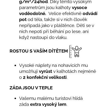
2
g/m
/24hod
. Díky těmto vysokým
parametrům jsou kalhoty
vysoce
voděodolné.
Velice efektivně
odvádí
pot
od těla, takže si v nich člověk
nepřipadá jako v pláštěnce. Děti se v
nich nepotí při běhání po lese, ani
když nastoupí do vlaku.
ROSTOU S VAŠÍM DÍTĚTEM
Vysoké náplety na nohavicích mu
umožňují
vyrůst
v kalhotách nejméně
o
2 konfekční velikosti
.
ZÁDA JSOU V TEPLE
Vašemu malému turistovi hlídá
záda
extra vysoký lem
.