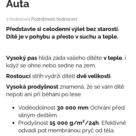
č
Auta
u
j
Průměrné
3 hodnocení
Podrobnosti hodnocení
e
hodnocení
m
Představte si celodenní výlet bez starostí.
produktu
e
Dítě je v pohybu a přesto v suchu a teple.
je
5,0
z
LETNÍ
5
Vysoký pas
hlídá záda vašeho dítěte
v teple
, i
KLOBOUČEK
hvězdiček.
S
když se ohne nebo sedne na zem.
OUŠKY
UV
Rostoucí
střih vydrží dítěti
dvě velikosti
.
30
BÍLÝ
Vysoká prodyšnost
znamená, že se vám dítě
395
nepotí ani při běhání po lese.
Kč
Voděodolnost
30 000 mm
Ochrání před
silným deštěm.
Prodyšnost
15 000 g/m²/24h
. Efektivně
odvádí pot membránou pryč od těla.