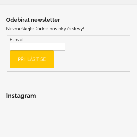
Z
á
Odebírat newsletter
p
Nezmeškejte žádné novinky či slevy!
a
t
E-mail
í
PŘIHLÁSIT SE
Instagram