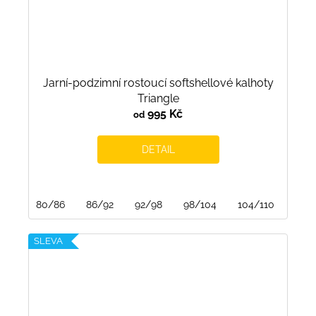
Jarní-podzimní rostoucí softshellové kalhoty
Triangle
995 Kč
od
DETAIL
80/86
86/92
92/98
98/104
104/110
110/
SLEVA