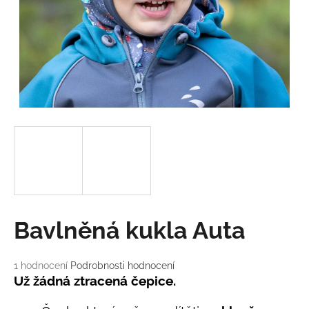
a
j
í
t
?
HLEDAT
D
Bavlněná kukla Auta
o
p
o
Průměrné
1 hodnocení
Podrobnosti hodnocení
hodnocení
r
Už žádná ztracená čepice.
produktu
u
je