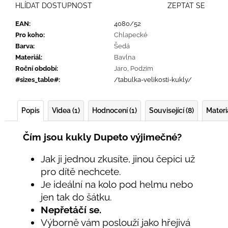
HLÍDAT DOSTUPNOST
ZEPTAT SE
EAN
:
4080/52
Pro koho
:
Chlapecké
Barva
:
Šedá
Materiál
:
Bavlna
Roční období
:
Jaro
,
Podzim
#sizes_table#
:
/tabulka-velikosti-kukly/
Popis
Videa (1)
Hodnocení (1)
Související (8)
Materi
Čím jsou kukly Dupeto výjimečné?
Jak ji jednou zkusíte, jinou čepici už
pro dítě nechcete.
Je ideální na kolo pod helmu nebo
jen tak do šátku.
Nepřetáčí se.
Výborně vám poslouží jako hřejivá