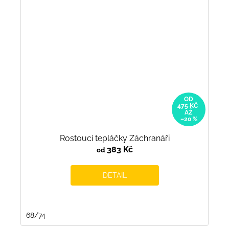
OD
475 KČ
AŽ
–20 %
Rostoucí tepláčky Záchranáři
383 Kč
od
DETAIL
68/74