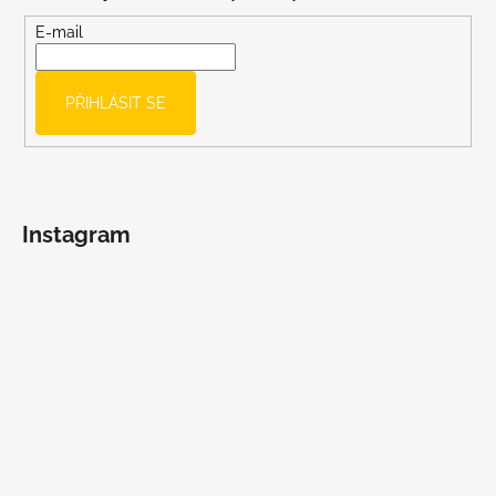
a
t
E-mail
í
PŘIHLÁSIT SE
Instagram