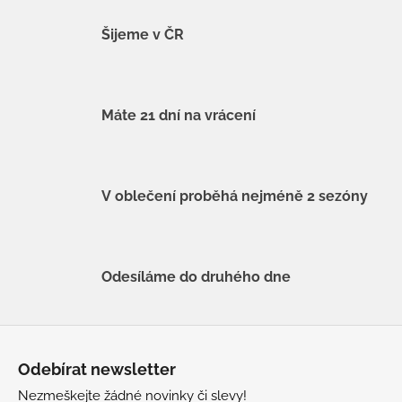
Šijeme v ČR
Máte 21 dní na vrácení
V oblečení proběhá nejméně 2 sezóny
Odesíláme do druhého dne
Z
á
Odebírat newsletter
p
Nezmeškejte žádné novinky či slevy!