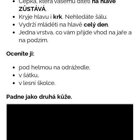
č
Čepka, která vašemu dítěti
na hlavě
5,0
u
ZŮSTÁVÁ
.
z
j
Kryje hlavu i
krk
. Nehledáte šálu.
5
e
hvězdiček.
Vydrží mláděti na hlavě
celý den
.
m
Jedna vrstva, co vám přijde vhod na jaře a
e
na podzim.
Oceníte ji:
LETNÍ
RYCHLESCHNOUCÍ
KALHOTY
pod helmou na odrážedle,
TYRKYSOVÉ
v šátku,
KORÁLKY
v lesní školce.
695
Kč
Padne jako druhá kůže.