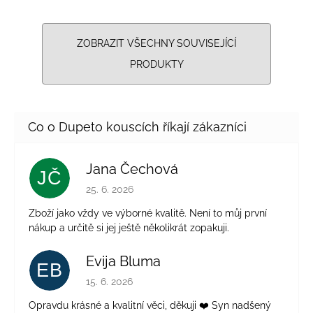
ZOBRAZIT VŠECHNY SOUVISEJÍCÍ
PRODUKTY
Jana Čechová
JČ
Hodnocení obchodu je 5 z 5 hvězdiček.
25. 6. 2026
Zboží jako vždy ve výborné kvalitě. Není to můj první
nákup a určitě si jej ještě několikrát zopakuji.
Evija Bluma
EB
Hodnocení obchodu je 5 z 5 hvězdiček.
15. 6. 2026
Opravdu krásné a kvalitní věci, děkuji ❤️ Syn nadšený