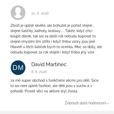
Hodnocení obchodu je 4 z 5 hvězdiček.
10. 6. 2026
Zboží je úplně skvělé, ale bohužel je pořád stejné.,
stejné šatičky, kalhoty, kraťasy..... Takže, když chci
koupit dárek, tak asi za další rok nebudu kupovat to
stejné (myslím tím střih) i když třeba vzory jsou jiné.
Hlavně u těch šatiček bych to ocenila. Moc se líbily, ale
nebudu kupovat za rok stejné i když třeba jiný vzor.
David Martinec
DM
Hodnocení obchodu je 5 z 5 hvězdiček.
8. 6. 2026
za mě super obchod s funkčními věcmi pro děti. Sice
to asi není úplně fashion, ale děti jsou v suchu a v
pohodlí. Prostě věci na aktivní styl života.
Zobrazit další hodnocení