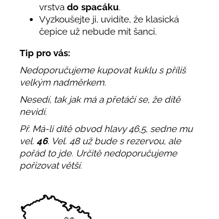
vrstva
do spacáku
.
Vyzkoušejte ji, uvidíte, že klasická
čepice už nebude mít šanci.
Tip pro vás:
Nedoporučujeme kupovat kuklu s příliš
velkým nadměrkem.
Nesedí, tak jak má a přetáčí se, že dítě
nevidí.
Př. Má-li dítě obvod hlavy 46,5, sedne mu
vel.
46
. Vel. 48 už bude s rezervou, ale
pořád to jde. Určitě nedoporučujeme
pořizovat větší.