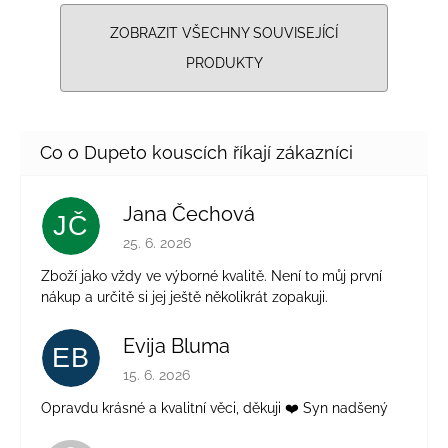
ZOBRAZIT VŠECHNY SOUVISEJÍCÍ
PRODUKTY
Jana Čechová
JČ
Hodnocení obchodu je 5 z 5 hvězdiček.
25. 6. 2026
Zboží jako vždy ve výborné kvalitě. Není to můj první
nákup a určitě si jej ještě několikrát zopakuji.
Evija Bluma
EB
Hodnocení obchodu je 5 z 5 hvězdiček.
15. 6. 2026
Opravdu krásné a kvalitní věci, děkuji ❤️ Syn nadšený