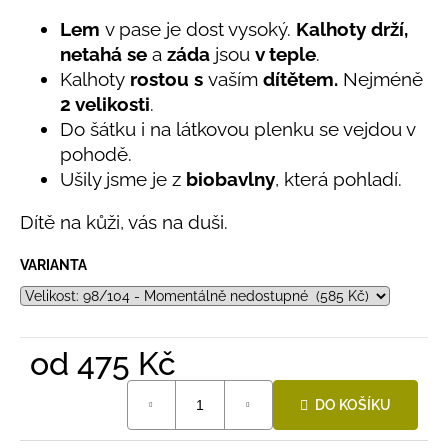
č
produktu
je
u
Lem
v pase je dost vysoký.
Kalhoty drží,
5,0
j
netahá se
a
záda
jsou
v teple
.
z
e
Kalhoty
rostou s
vaším
dítětem.
Nejméně
5
m
hvězdiček.
2 velikosti
.
e
Do šátku i na látkovou plenku se vejdou v
pohodě.
LETNÍ
Ušily jsme je z
biobavlny
, která pohladí.
KLOBOUČEK
S
Dítě na kůži, vás na duši.
OUŠKY
UV
30
VARIANTA
BÍLÝ
395
Kč
od
475 Kč
Měrná
DO KOŠÍKU
cena: