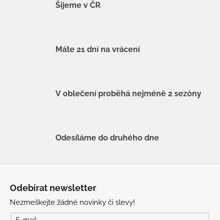
Šijeme v ČR
Máte 21 dní na vrácení
V oblečení proběhá nejméně 2 sezóny
Odesíláme do druhého dne
Z
á
Odebírat newsletter
p
Nezmeškejte žádné novinky či slevy!
a