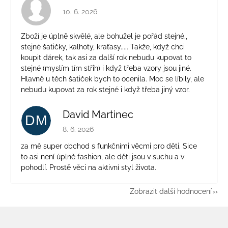
Hodnocení obchodu je 4 z 5 hvězdiček.
10. 6. 2026
Zboží je úplně skvělé, ale bohužel je pořád stejné.,
stejné šatičky, kalhoty, kraťasy..... Takže, když chci
koupit dárek, tak asi za další rok nebudu kupovat to
stejné (myslím tím střih) i když třeba vzory jsou jiné.
Hlavně u těch šatiček bych to ocenila. Moc se líbily, ale
nebudu kupovat za rok stejné i když třeba jiný vzor.
David Martinec
DM
Hodnocení obchodu je 5 z 5 hvězdiček.
8. 6. 2026
za mě super obchod s funkčními věcmi pro děti. Sice
to asi není úplně fashion, ale děti jsou v suchu a v
pohodlí. Prostě věci na aktivní styl života.
Zobrazit další hodnocení