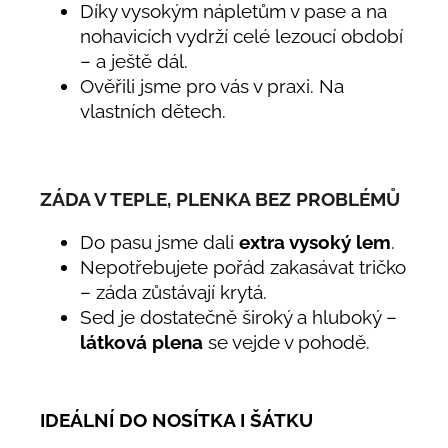
Díky vysokým nápletům v pase a na
nohavicích vydrží celé lezoucí období
– a ještě dál.
Ověřili jsme pro vás v praxi. Na
vlastních dětech.
ZÁDA V TEPLE, PLENKA BEZ PROBLÉMŮ
Do pasu jsme dali
extra vysoký lem
.
Nepotřebujete pořád zakasávat tričko
– záda zůstávají krytá.
Sed je dostatečně široký a hluboký –
látková plena
se vejde v pohodě.
IDEÁLNÍ DO NOSÍTKA I ŠÁTKU