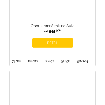
Oboustranná mikina Auta
945 Kč
od
DETAIL
74/80
80/86
86/92
92/98
98/104
104/1