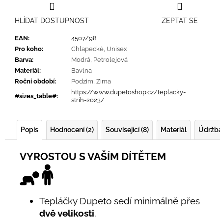
HLÍDAT DOSTUPNOST
ZEPTAT SE
EAN
:
4507/98
Pro koho
:
Chlapecké
,
Unisex
Barva
:
Modrá
,
Petrolejová
Materiál
:
Bavlna
Roční období
:
Podzim
,
Zima
https://www.dupetoshop.cz/teplacky-
#sizes_table#
:
strih-2023/
Popis
Hodnocení (2)
Související (8)
Materiál
Údržb
VYROSTOU S VAŠÍM DÍTĚTEM
Tepláčky Dupeto sedí minimálně přes
dvě velikosti
.