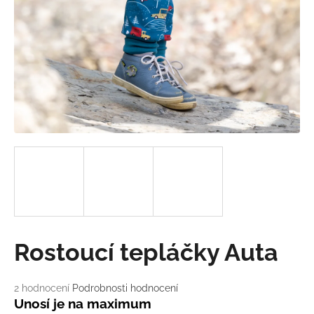
a
j
í
t
?
HLEDAT
D
o
Rostoucí tepláčky Auta
p
o
r
Průměrné
2 hodnocení
Podrobnosti hodnocení
u
hodnocení
Unosí je na maximum