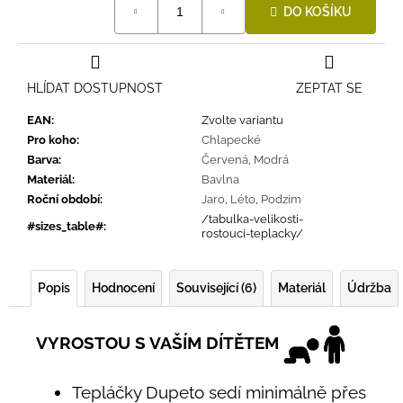
DO KOŠÍKU
cena:
HLÍDAT DOSTUPNOST
ZEPTAT SE
EAN
:
Zvolte variantu
Pro koho
:
Chlapecké
Barva
:
Červená
,
Modrá
Materiál
:
Bavlna
Roční období
:
Jaro
,
Léto
,
Podzim
/tabulka-velikosti-
#sizes_table#
:
rostouci-teplacky/
Popis
Hodnocení
Související (6)
Materiál
Údržba
VYROSTOU S VAŠÍM DÍTĚTEM
Tepláčky Dupeto sedí minimálně přes