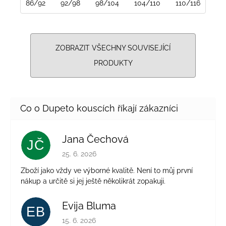
86/92
92/98
98/104
104/110
110/116
116
ZOBRAZIT VŠECHNY SOUVISEJÍCÍ
PRODUKTY
Jana Čechová
JČ
Hodnocení obchodu je 5 z 5 hvězdiček.
25. 6. 2026
Zboží jako vždy ve výborné kvalitě. Není to můj první
nákup a určitě si jej ještě několikrát zopakuji.
Evija Bluma
EB
Hodnocení obchodu je 5 z 5 hvězdiček.
15. 6. 2026