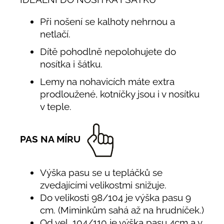
Při nošení se kalhoty nehrnou a
netlačí.
Dítě pohodlně nepolohujete do
nosítka i šátku.
Lemy na nohavicích máte extra
prodloužené, kotníčky jsou i v nosítku
v teple.
PAS NA MÍRU
Výška pasu se u tepláčků se
zvedajícími velikostmi snižuje.
Do velikosti 98/104 je výška pasu 9
cm. (Miminkům sahá až na hrudníček.)
Od vel. 104/110 je výška pasu 4cm a v