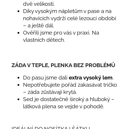
dvě velikosti.
Díky vysokým nápletům v pase a na
nohavicích vydrží celé lezoucí období
– a ještě dál.
Ověřili jsme pro vás v praxi. Na
vlastních dětech.
ZÁDA V TEPLE, PLENKA BEZ PROBLÉMŮ
Do pasu jsme dali
extra vysoký lem
.
Nepotřebujete pořád zakasávat tričko
– záda zůstávají krytá.
Sed je dostatečně široký a hluboký –
látková plena se vejde v pohodě.
IDEÁLNÍ DO NOSÍTKA I ŠÁTKU