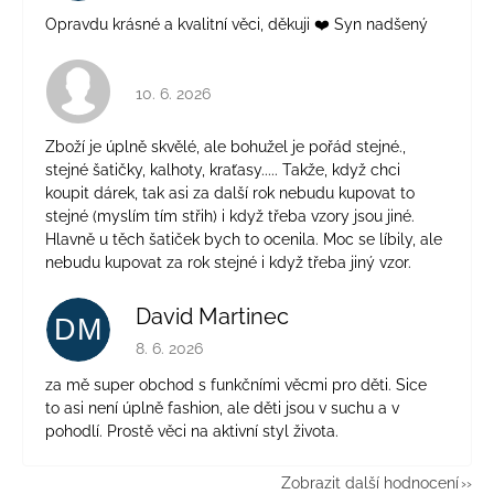
Opravdu krásné a kvalitní věci, děkuji ❤️ Syn nadšený
Hodnocení obchodu je 4 z 5 hvězdiček.
10. 6. 2026
Zboží je úplně skvělé, ale bohužel je pořád stejné.,
stejné šatičky, kalhoty, kraťasy..... Takže, když chci
koupit dárek, tak asi za další rok nebudu kupovat to
stejné (myslím tím střih) i když třeba vzory jsou jiné.
Hlavně u těch šatiček bych to ocenila. Moc se líbily, ale
nebudu kupovat za rok stejné i když třeba jiný vzor.
David Martinec
DM
Hodnocení obchodu je 5 z 5 hvězdiček.
8. 6. 2026
za mě super obchod s funkčními věcmi pro děti. Sice
to asi není úplně fashion, ale děti jsou v suchu a v
pohodlí. Prostě věci na aktivní styl života.
Zobrazit další hodnocení