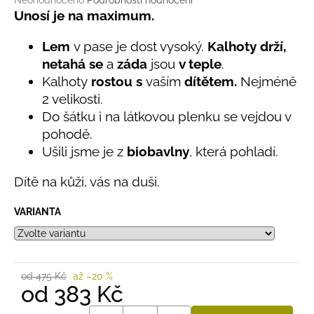
č
Neohodnoceno
Podrobnosti hodnocení
hodnocení
Unosí je na maximum.
u
produktu
j
je
Lem
v pase je dost vysoký.
Kalhoty drží,
e
0,0
m
netahá se
a
záda
jsou
v teple
.
z
e
Kalhoty
rostou s
vaším
dítětem.
Nejméně
5
hvězdiček.
2 velikosti.
Do šátku i na látkovou plenku se vejdou v
LETNÍ
RYCHLESCHNOUCÍ
pohodě.
KALHOTY
Ušili jsme je z
biobavlny
, která pohladí.
ŽLUTÉ
695
Dítě na kůži, vás na duši.
Kč
VARIANTA
od 475 Kč
až –20 %
od
383 Kč
Měrná