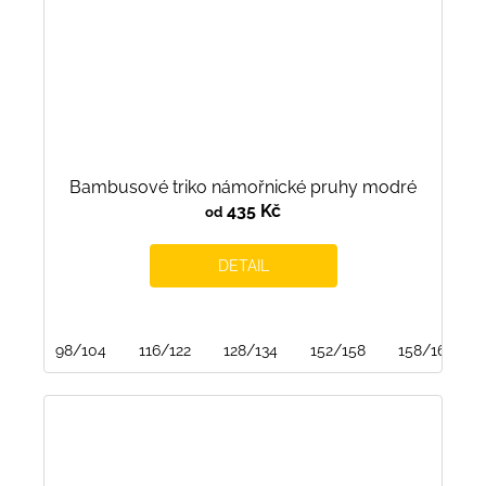
Bambusové triko námořnické pruhy modré
435 Kč
od
DETAIL
98/104
116/122
128/134
152/158
158/164