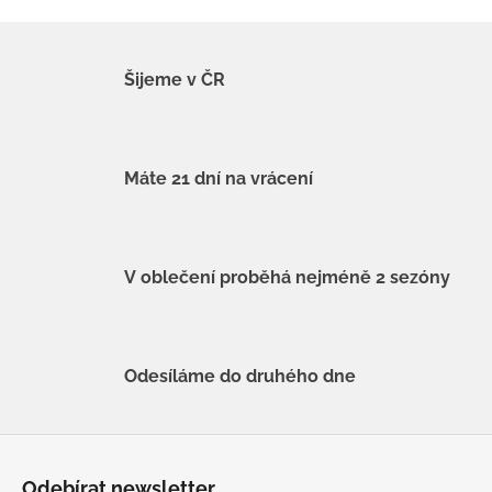
Šijeme v ČR
Máte 21 dní na vrácení
V oblečení proběhá nejméně 2 sezóny
Odesíláme do druhého dne
Z
á
Odebírat newsletter