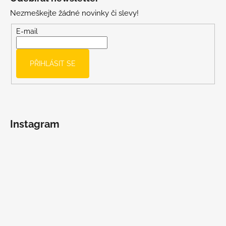
p
Nezmeškejte žádné novinky či slevy!
a
t
E-mail
í
PŘIHLÁSIT SE
Instagram