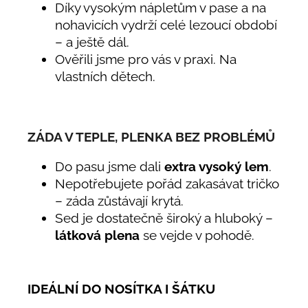
Díky vysokým nápletům v pase a na
nohavicích vydrží celé lezoucí období
– a ještě dál.
Ověřili jsme pro vás v praxi. Na
vlastních dětech.
ZÁDA V TEPLE, PLENKA BEZ PROBLÉMŮ
Do pasu jsme dali
extra vysoký lem
.
Nepotřebujete pořád zakasávat tričko
– záda zůstávají krytá.
Sed je dostatečně široký a hluboký –
látková plena
se vejde v pohodě.
IDEÁLNÍ DO NOSÍTKA I ŠÁTKU