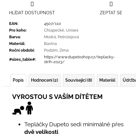
HLÍDAT DOSTUPNOST
ZEPTAT SE
EAN
:
4507/110
Pro koho
:
Chlapecké
,
Unisex
Barva
:
Modrá
,
Petrolejová
Materiál
:
Bavlna
Roční období
:
Podzim
,
Zima
https://www.dupetoshop.cz/teplacky-
#sizes_table#
:
strih-2023/
Popis
Hodnocení (2)
Související (8)
Materiál
Údržb
VYROSTOU S VAŠÍM DÍTĚTEM
Tepláčky Dupeto sedí minimálně přes
dvě velikosti
.