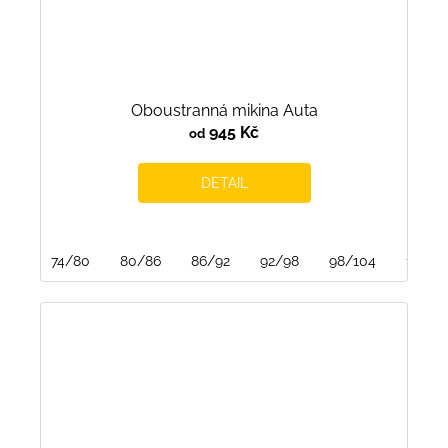
Oboustranná mikina Auta
945 Kč
od
DETAIL
74/80
80/86
86/92
92/98
98/104
104/1