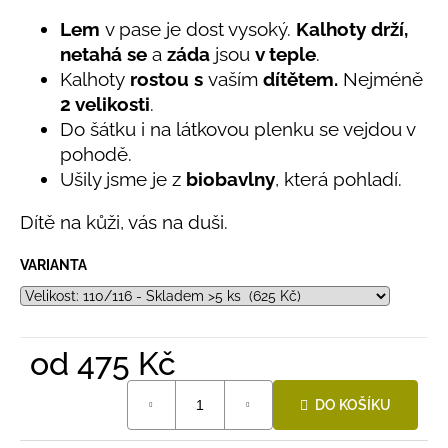
č
produktu
je
u
Lem
v pase je dost vysoký.
Kalhoty drží,
5,0
j
netahá se
a
záda
jsou
v teple
.
z
e
Kalhoty
rostou s
vaším
dítětem.
Nejméně
5
m
hvězdiček.
2 velikosti
.
e
Do šátku i na látkovou plenku se vejdou v
pohodě.
LETNÍ
Ušily jsme je z
biobavlny
, která pohladí.
KLOBOUČEK
S
Dítě na kůži, vás na duši.
OUŠKY
UV
30
VARIANTA
BÍLÝ
395
Kč
od
475 Kč
Měrná
DO KOŠÍKU
cena: