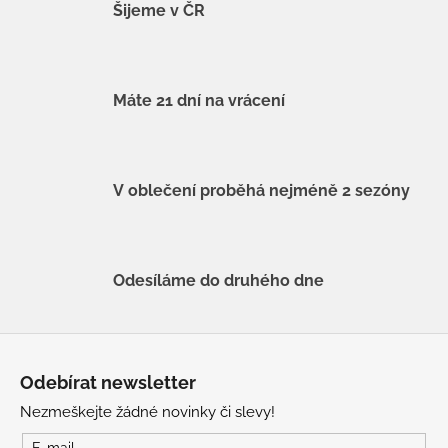
Šijeme v ČR
Máte 21 dní na vrácení
V oblečení proběhá nejméně 2 sezóny
Odesíláme do druhého dne
Z
á
Odebírat newsletter
p
Nezmeškejte žádné novinky či slevy!
a