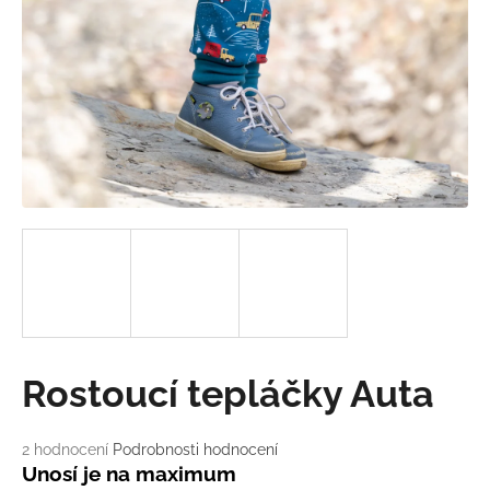
a
j
í
t
?
HLEDAT
D
o
Rostoucí tepláčky Auta
p
o
r
Průměrné
2 hodnocení
Podrobnosti hodnocení
u
hodnocení
Unosí je na maximum