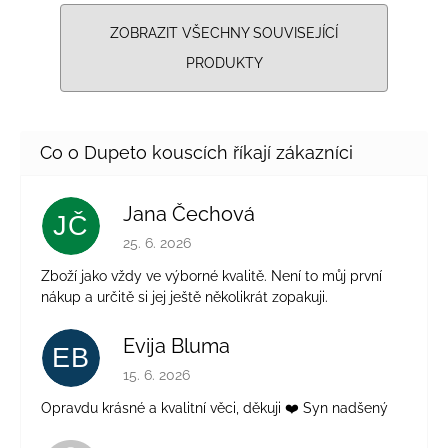
ZOBRAZIT VŠECHNY SOUVISEJÍCÍ
PRODUKTY
Jana Čechová
JČ
Hodnocení obchodu je 5 z 5 hvězdiček.
25. 6. 2026
Zboží jako vždy ve výborné kvalitě. Není to můj první
nákup a určitě si jej ještě několikrát zopakuji.
Evija Bluma
EB
Hodnocení obchodu je 5 z 5 hvězdiček.
15. 6. 2026
Opravdu krásné a kvalitní věci, děkuji ❤️ Syn nadšený