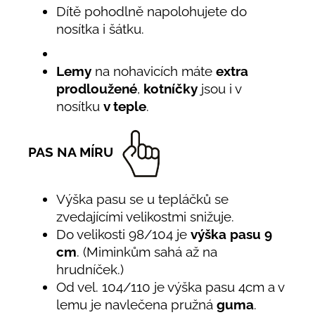
Dítě pohodlně napolohujete do
nosítka i šátku.
Lemy
na nohavicích máte
extra
prodloužené
,
kotníčky
jsou i v
nosítku
v teple
.
PAS NA MÍRU
Výška pasu se u tepláčků se
zvedajícími velikostmi snižuje.
Do velikosti 98/104 je
výška pasu 9
cm
. (Miminkům sahá až na
hrudníček.)
Od vel. 104/110 je výška pasu 4cm a v
lemu je navlečena pružná
guma
.