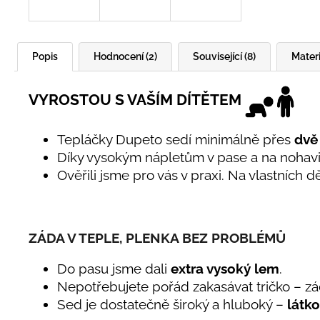
Popis
Hodnocení (2)
Související (8)
Materi
VYROSTOU S VAŠÍM DÍTĚTEM
Tepláčky Dupeto sedí minimálně přes
dvě 
Díky vysokým nápletům v pase a na nohavicí
Ověřili jsme pro vás v praxi. Na vlastních d
ZÁDA V TEPLE, PLENKA BEZ PROBLÉMŮ
Do pasu jsme dali
extra vysoký lem
.
Nepotřebujete pořád zakasávat tričko – zád
Sed je dostatečně široký a hluboký –
látk