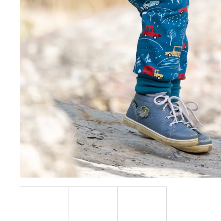
BÍLÝ
395 Kč