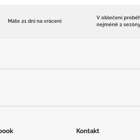
V oblečení probě
Máte 21 dní na vrácení
nejméně 2 sezón
book
Kontakt