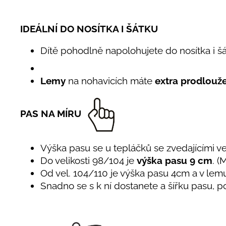
IDEÁLNÍ DO NOSÍTKA I ŠÁTKU
Dítě pohodlně napolohujete do nosítka i š
Lemy
na nohavicích máte
extra prodlouž
PAS NA MÍRU
Výška pasu se u tepláčků se zvedajícími vel
Do velikosti 98/104 je
výška pasu 9 cm
. (
Od vel. 104/110 je výška pasu 4cm a v le
Snadno se s k ní dostanete a šířku pasu, p