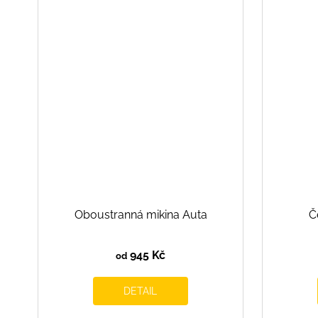
Oboustranná mikina Auta
Č
945 Kč
od
DETAIL