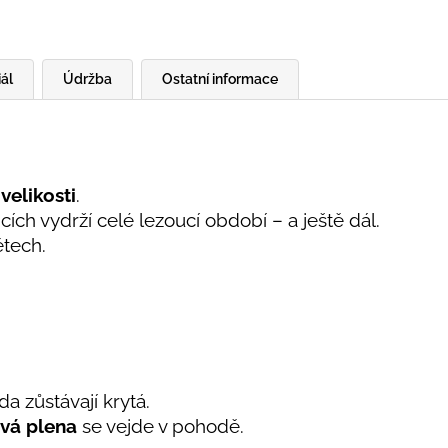
ál
Údržba
Ostatní informace
velikosti
.
ch vydrží celé lezoucí období – a ještě dál.
ětech.
a zůstávají krytá.
ová plena
se vejde v pohodě.