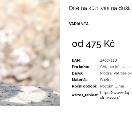
PRUHY MODRÉ
395 Kč
Dítě na kůži, vás na duš
435 Kč
VARIANTA
od
475 Kč
Měrná
cena:
EAN
:
4507/128
Pro koho
:
Chlapecké
,
Unise
Barva
:
Modrá
,
Petrolejo
Materiál
:
Bavlna
Roční období
:
Podzim
,
Zima
https://www.dupe
#sizes_table#
:
strih-2023/