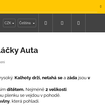
.
Hledat
Přihlášení
Nákupní
y
Moje objednávka
CZK
Čeština
košík
láčky Auta
ení
vysoký.
Kalhoty drží, netahá se
a
záda
jsou
v
ším
dítětem.
Nejméně
2 velikosti
.
vou plenku se vejdou v pohodě.
avlny
, která pohladí.
IKO NÁMOŘNICKÉ