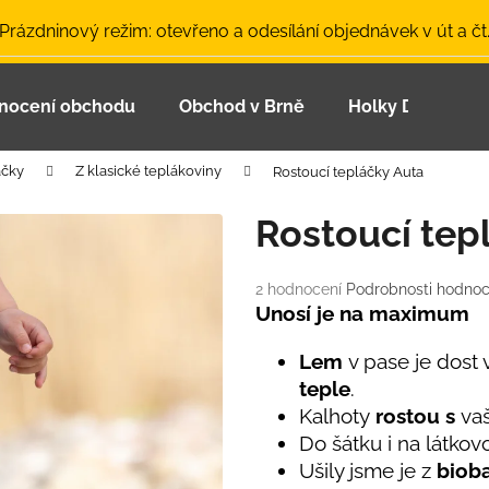
 Prázdninový režim: otevřeno a odesílání objednávek v út a čt
nocení obchodu
Obchod v Brně
Holky Dupeťačk
Co potřebujete najít?
áčky
Z klasické teplákoviny
Rostoucí tepláčky Auta
HLEDAT
Rostoucí tep
Průměrné
2 hodnocení
Podrobnosti hodnoc
Doporučujeme
hodnocení
Unosí je na maximum
produktu
je
Lem
v pase je dost 
5,0
teple
.
z
Kalhoty
rostou s
va
5
hvězdiček.
Do šátku i na látko
Ušily jsme je z
biob
LETNÍ ČEPICE UV 30 SVĚTLE MODRÁ
BAMBUSOVÉ TR