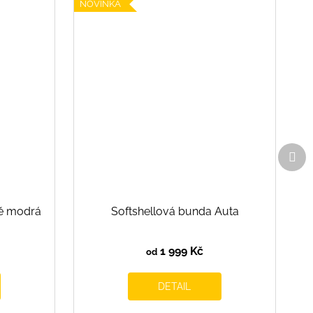
NOVINKA
Dal
pro
vě modrá
Softshellová bunda Auta
1 999 Kč
od
DETAIL