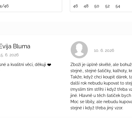
4/46
110/116
116/122
128/134
46
48
50
52
54
Evija Bluma
Hodnocení obchodu 
10. 6. 2026
Hodnocení obchodu je 5 z 5 hvězdiček.
15. 6. 2026
é a kvalitní věci, děkuji ❤️
Zboží je úplně skvělé, ale bohuž
ý
stejné., stejné šatičky, kalhoty, kr
Takže, když chci koupit dárek, t
další rok nebudu kupovat to ste
(myslím tím střih) i když třeba v
jiné. Hlavně u těch šatiček bych 
Moc se líbily, ale nebudu kupova
stejné i když třeba jiný vzor.