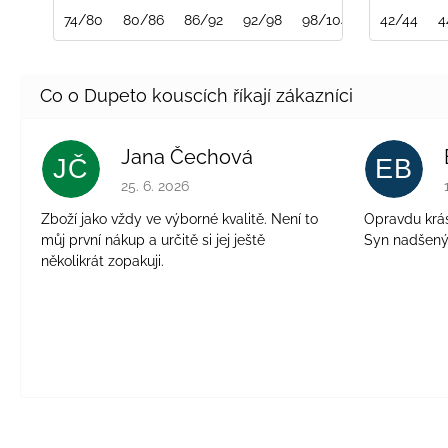
74/80
80/86
86/92
92/98
98/104
104/110
42/44
4
Jana Čechová
JČ
EB
Hodnocení obchodu je 5 z 5 hvězdiček.
25. 6. 2026
Zboží jako vždy ve výborné kvalitě. Není to
Opravdu krásn
můj první nákup a určitě si jej ještě
Syn nadšen
několikrát zopakuji.