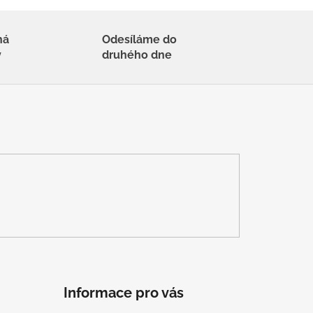
há
Odesíláme do
y
druhého dne
Informace pro vás