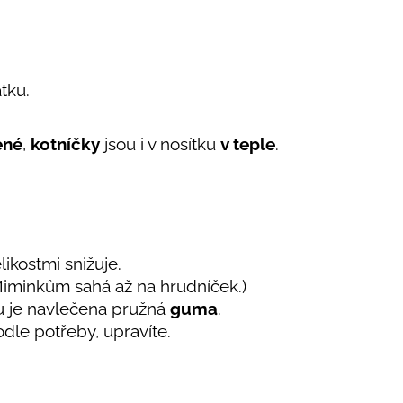
átku.
ené
,
kotníčky
jsou i v nosítku
v teple
.
ikostmi snižuje.
Miminkům sahá až na hrudníček.)
mu je navlečena pružná
guma
.
odle potřeby, upravíte.