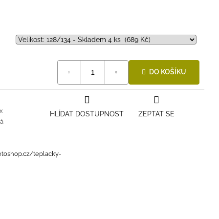
i.
DO KOŠÍKU
x
HLÍDAT DOSTUPNOST
ZEPTAT SE
vá
toshop.cz/teplacky-