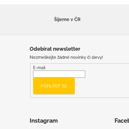
Šijeme v ČR
Z
á
Odebírat newsletter
p
Nezmeškejte žádné novinky či slevy!
a
t
E-mail
í
PŘIHLÁSIT SE
Instagram
Face