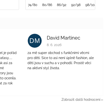
74/80
80/86
86/92
92/98
98/104
104
David Martinec
DM
je 4 z 5 hvězdiček.
Hodnocení obchodu je 5 z 5 hvězdiček.
8. 6. 2026
el je pořád
za mě super obchod s funkčními věcmi
aťasy.....
pro děti. Sice to asi není úplně fashion, ale
ak asi za
děti jsou v suchu a v pohodlí. Prostě věci
jné
na aktivní styl života.
zory jsou
to ocenila.
t za rok
Zobrazit další hodnocení