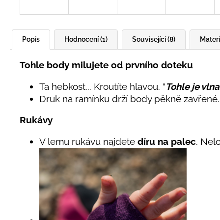
Popis
Hodnocení (1)
Související (8)
Materi
Tohle body milujete od prvního doteku
Ta hebkost... Kroutíte hlavou. "
Tohle je vlna
Druk na ramínku drží body pěkně zavřené. 
Rukávy
V lemu rukávu najdete
díru na palec
. Nel