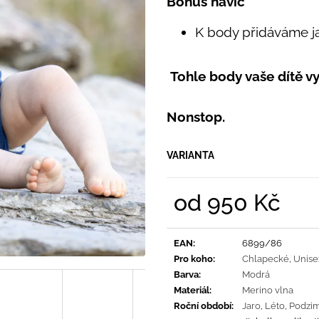
Bonus navíc
PRUHY MODRÉ
395 Kč
435 Kč
K body přidáváme j
Tohle body vaše dítě v
Nonstop.
VARIANTA
od
950 Kč
Měrná
cena:
EAN
:
6899/86
Pro koho
:
Chlapecké
,
Unise
Barva
:
Modrá
Materiál
:
Merino vlna
Roční období
:
Jaro
,
Léto
,
Podzi