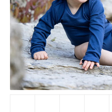
BÍLÝ
395 Kč