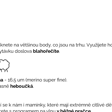
aknete na většinou body, co jsou na trhu. Využijete 
hytávku doslova
blahořečíte
.
na
- 16,5 um (merino super fine).
úžasně
heboučká
.
jí se k nám i maminky, které mají extrémně citlivé dě
ete s programem na vlnu
v běžné pračce
.