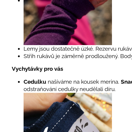
Lemy jsou dostatečně úzké. Rezervu ruká
Střih rukávů je záměrně prodloužený. Bod
Vychytávky pro vás
Cedulku
našíváme na kousek merina.
Snad
odstraňování cedulky neudělali díru.