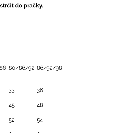
strčit do pračky.
86
80/86/92
86/92/98
33
36
45
48
52
54