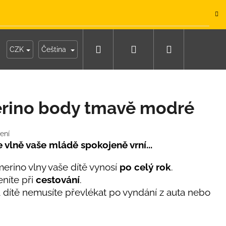
.
Hledat
Přihlášení
Nákupní
y
Moje objednávka
CZK
Čeština
košík
erino body tmavě modré
ení
e vlně vaše mládě spokojeně vrní...
merino vlny vaše dítě vynosí
po celý rok
.
níte při
cestování
.
 dítě nemusíte převlékat po vyndání z auta nebo
IKO NÁMOŘNICKÉ