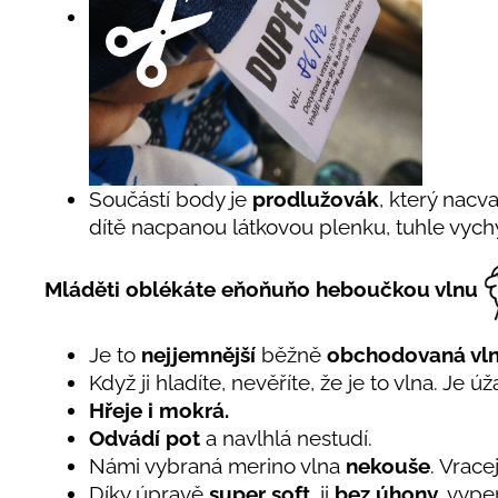
Součástí body je
prodlužovák
, který nacv
dítě nacpanou látkovou plenku, tuhle vyc
Mláděti oblékáte eňoňuňo heboučkou vlnu
Je to
nejjemnější
běžně
obchodovaná vl
Když ji hladíte, nevěříte, že je to vlna. Je 
Hřeje i mokrá.
Odvádí pot
a navlhlá nestudí.
Námi vybraná merino vlna
nekouše
. Vrace
Díky úpravě
super soft,
ji
bez úhony,
vyper