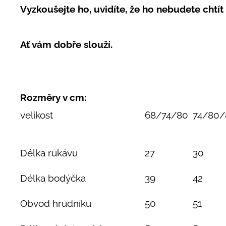
Vyzkoušejte ho, uvidíte, že ho nebudete chtít 
Ať vám dobře slouží.
Rozměry v cm:
velikost
68/74/80
74/80/
Délka rukávu
27
30
Délka bodýčka
39
42
Obvod hrudníku
50
51