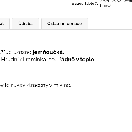
/tabulka-velikost
#sizes_table#
:
body/
ál
Údržba
Ostatní informace
?"
Je úžasně
jemňoučká.
Hrudník i ramínka jsou
řádně
v teple
.
ovíte rukáv ztracený v mikině.