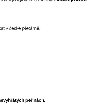
at v české pletárně.
nevyhřátých peřinách.