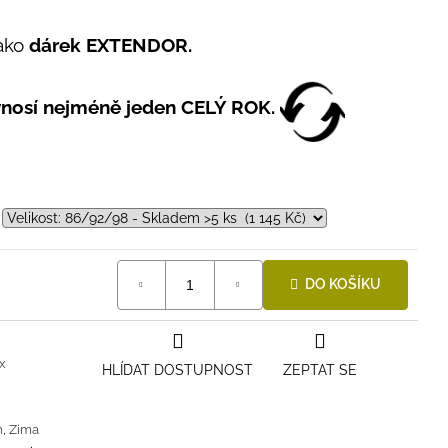
ako
dárek EXTENDOR.
ynosí nejméně jeden CELÝ ROK.
DO KOŠÍKU
x
HLÍDAT DOSTUPNOST
ZEPTAT SE
m
,
Zima