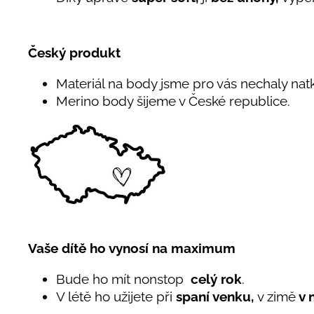
Český produkt
Materiál na body jsme pro vás nechaly natk
Merino body šijeme v České republice.
Vaše dítě ho vynosí na maximum
Bude ho mít nonstop
celý rok
.
V létě ho užijete při
spaní venku,
v zimě
v 