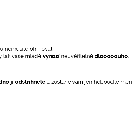
vu nemusíte ohrnovat.
y tak vaše mládě
vynosí
neuvěřitelně
dlooooouho
.
no ji odstřihnete
a zůstane vám jen heboučké merino