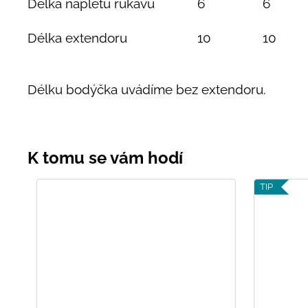
Délka nápletu rukávu
6
6
Délka extendoru
10
10
Délku bodýčka uvádíme bez extendoru.
TIP