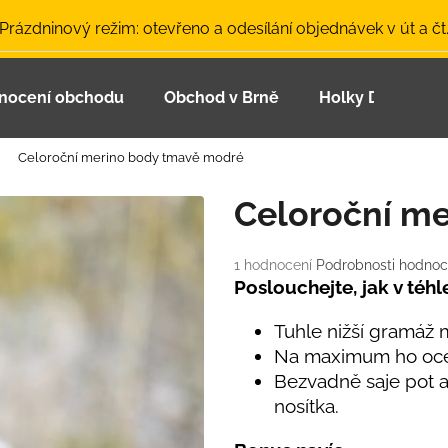
 Prázdninový režim: otevřeno a odesílání objednávek v út a čt
nocení obchodu
Obchod v Brně
Holky Dupeťačk
Co potřebujete najít?
Celoroční merino body tmavě modré
HLEDAT
Celoroční m
Průměrné
1 hodnocení
Podrobnosti hodnoc
Doporučujeme
hodnocení
Poslouchejte, jak v téhl
produktu
je
Tuhle nižší gramáž 
5,0
Na maximum ho oce
z
Bezvadně saje pot a
5
hvězdiček.
nosítka.
LETNÍ ČEPICE UV 30 SVĚTLE MODRÁ
BAMBUSOVÉ TR