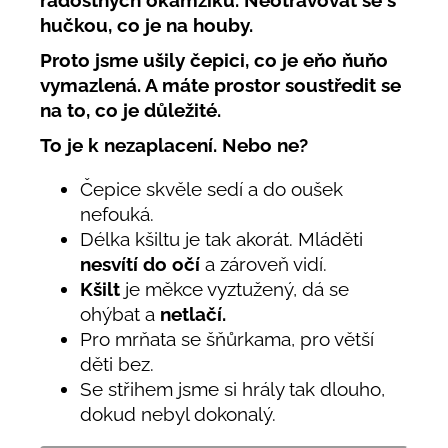
radostných okamžiků. Neotravovat se s
hučkou, co je na houby.
Proto jsme ušily čepici, co je eňo ňuňo
vymazlená. A máte prostor soustředit se
na to, co je důležité.
To je k nezaplacení. Nebo ne?
Čepice skvěle sedí a do oušek
nefouká.
Délka kšiltu je tak akorát. Mláděti
nesvítí do očí
a zároveň vidí.
Kšilt
je měkce vyztužený, dá se
ohýbat a
netlačí.
Pro mrňata se šňůrkama, pro větší
děti bez.
Se střihem jsme si hrály tak dlouho,
dokud nebyl dokonalý.