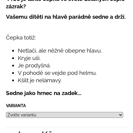
č
produktu
zázrak?
u
je
j
5,0
Vašemu dítěti na hlavě parádně sedne a drží.
e
z
5
m
hvězdiček.
e
Čepka totiž:
Netlačí, ale něžně obepne hlavu.
LETNÍ
ČEPICE
Kryje uši.
UV
Je prodyšná.
30
SVĚTLE
V pohodě se vejde pod helmu.
MODRÁ
Kšilt je nelámavý.
395
Kč
Sedne jako hrnec na zadek
...
VARIANTA