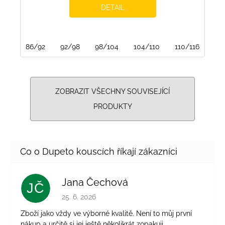
DETAIL
86/92
92/98
98/104
104/110
110/116
116
ZOBRAZIT VŠECHNY SOUVISEJÍCÍ
PRODUKTY
Jana Čechová
JČ
Hodnocení obchodu je 5 z 5 hvězdiček.
25. 6. 2026
Zboží jako vždy ve výborné kvalitě. Není to můj první
nákup a určitě si jej ještě několikrát zopakuji.