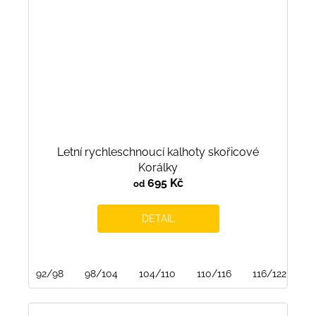
Letní rychleschnoucí kalhoty skořicové
Korálky
695 Kč
od
DETAIL
92/98
98/104
104/110
110/116
116/122
1