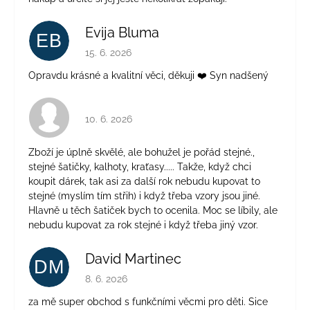
Evija Bluma
EB
Hodnocení obchodu je 5 z 5 hvězdiček.
15. 6. 2026
Opravdu krásné a kvalitní věci, děkuji ❤️ Syn nadšený
Hodnocení obchodu je 4 z 5 hvězdiček.
10. 6. 2026
Zboží je úplně skvělé, ale bohužel je pořád stejné.,
stejné šatičky, kalhoty, kraťasy..... Takže, když chci
koupit dárek, tak asi za další rok nebudu kupovat to
stejné (myslím tím střih) i když třeba vzory jsou jiné.
Hlavně u těch šatiček bych to ocenila. Moc se líbily, ale
nebudu kupovat za rok stejné i když třeba jiný vzor.
David Martinec
DM
Hodnocení obchodu je 5 z 5 hvězdiček.
8. 6. 2026
za mě super obchod s funkčními věcmi pro děti. Sice