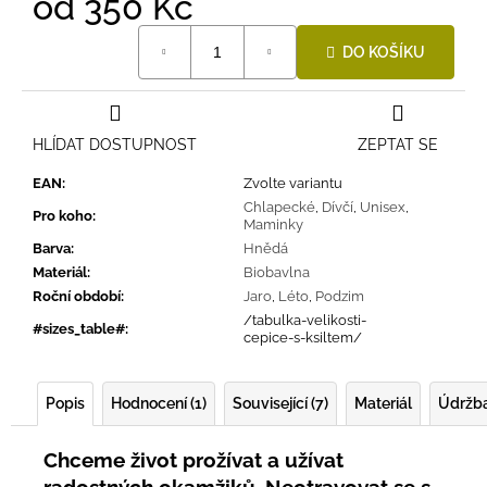
od
350 Kč
Měrná
DO KOŠÍKU
cena:
HLÍDAT DOSTUPNOST
ZEPTAT SE
EAN
:
Zvolte variantu
Chlapecké
,
Dívčí
,
Unisex
,
Pro koho
:
Maminky
Barva
:
Hnědá
Materiál
:
Biobavlna
Roční období
:
Jaro
,
Léto
,
Podzim
/tabulka-velikosti-
#sizes_table#
:
cepice-s-ksiltem/
Popis
Hodnocení (1)
Související (7)
Materiál
Údržb
Chceme život prožívat a užívat