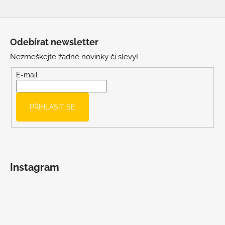
Z
á
Odebírat newsletter
p
Nezmeškejte žádné novinky či slevy!
a
t
E-mail
í
PŘIHLÁSIT SE
Instagram