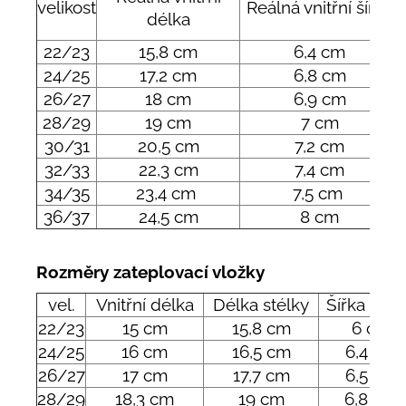
velikost
Reálná vnitřní šířka
délka
22/23
15,8 cm
6,4 cm
24/25
17,2 cm
6,8 cm
26/27
18 cm
6,9 cm
28/29
19 cm
7 cm
30/31
20,5 cm
7,2 cm
32/33
22,3 cm
7,4 cm
34/35
23,4 cm
7,5 cm
36/37
24,5 cm
8 cm
Rozměry zateplovací vložky
vel.
Vnitřní délka
Délka stélky
Šířka stél
22/23
15 cm
15,8 cm
6 cm
24/25
16 cm
16,5 cm
6,4 cm
26/27
17 cm
17,7 cm
6,5 cm
28/29
18,3 cm
19 cm
6,8 cm