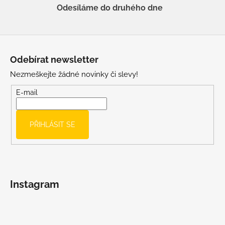
Odesíláme do druhého dne
Z
á
Odebírat newsletter
p
Nezmeškejte žádné novinky či slevy!
a
t
E-mail
í
PŘIHLÁSIT SE
Instagram