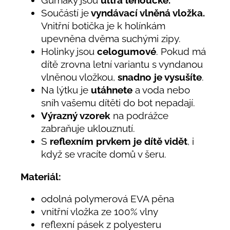
Součástí je
vyndávací vlněná vložka.
Vnitřní botička je k holínkám
upevněna dvěma suchými zipy.
Holinky jsou
celogumové
. Pokud má
dítě zrovna letní variantu s vyndanou
vlněnou vložkou,
snadno je vysušíte
.
Na lýtku je
utáhnete
a voda nebo
sníh vašemu dítěti do bot nepadají.
Výrazný vzorek
na podrážce
zabraňuje uklouznutí.
S
reflexním prvkem
je dítě vidět
, i
když se vracíte domů v šeru.
Materiál:
odolná polymerová EVA pěna
vnitřní vložka ze 100% vlny
reflexní pásek z polyesteru