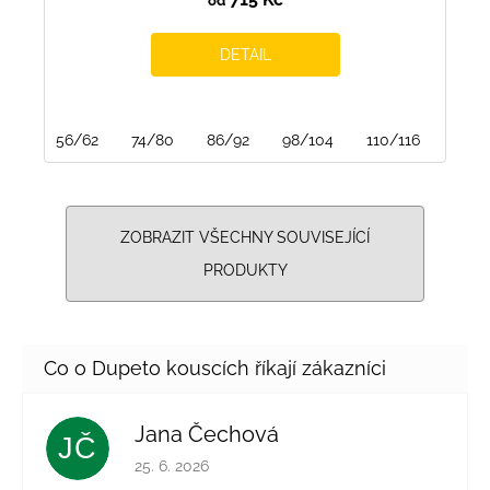
od
DETAIL
56/62
74/80
86/92
98/104
110/116
122/
ZOBRAZIT VŠECHNY SOUVISEJÍCÍ
PRODUKTY
Jana Čechová
JČ
Hodnocení obchodu je 5 z 5 hvězdiček.
25. 6. 2026