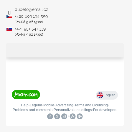
dupeto
@
email.cz
+420 603 194 559
(Po-Pá 9 až 15:00)
+421 951 541 339
(Po-Pá 9 až 15:00)