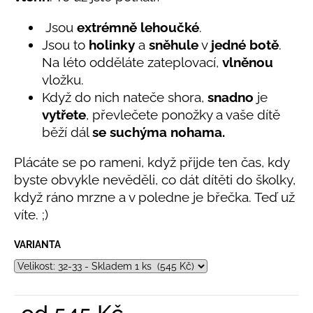
č
je
u
5,0
Jsou
extrémně lehoučké
.
z
j
Jsou to
holinky
a
sněhule
v
jedné botě
.
5
e
hvězdiček.
Na léto odděláte zateplovací,
vlněnou
m
e
vložku.
Když do nich nateče shora,
snadno
je
vytřete
, převlečete ponožky a vaše dítě
BAMBUSOVÉ
běží dál
se suchýma nohama.
TRIKO
NÁMOŘNICKÉ
PRUHY
Plácáte se po rameni, když přijde ten čas, kdy
MODRÉ
byste obvykle nevěděli, co dát dítěti do školky,
435
když ráno mrzne a v poledne je břečka. Teď už
Kč
víte. ;)
VARIANTA