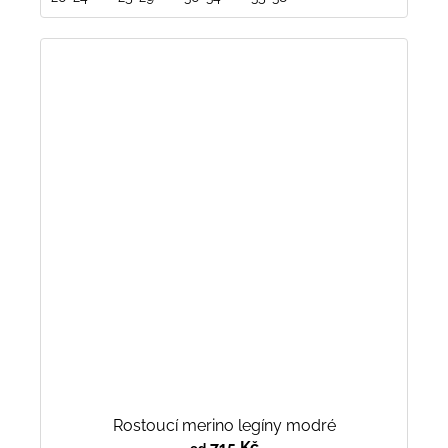
Rostoucí merino legíny modré
715 Kč