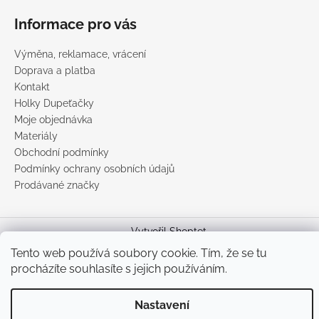
Informace pro vás
Výměna, reklamace, vrácení
Doprava a platba
Kontakt
Holky Dupeťačky
Moje objednávka
Materiály
Obchodní podmínky
Podmínky ochrany osobních údajů
Prodávané značky
Vytvořil Shoptet
Tento web používá soubory cookie. Tím, že se tu
Copyright 2026
DUPETO
. Všechna práva vyhrazena.
Upravit
nastavení cookies
procházíte souhlasíte s jejich používáním.
Nastavení