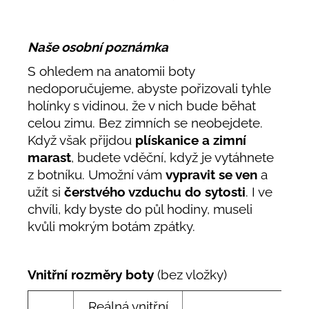
Naše osobní poznámka
S ohledem na anatomii boty
nedoporučujeme, abyste pořizovali tyhle
holínky s vidinou, že v nich bude běhat
celou zimu. Bez zimních se neobejdete.
Když však přijdou
plískanice a zimní
marast
, budete vděční, když je vytáhnete
z botníku. Umožní vám
vypravit se ven
a
užít si
čerstvého vzduchu do sytosti
. I ve
chvíli, kdy byste do půl hodiny, museli
kvůli mokrým botám zpátky.
Vnitřní rozměry boty
(bez vložky)
Reálná vnitřní