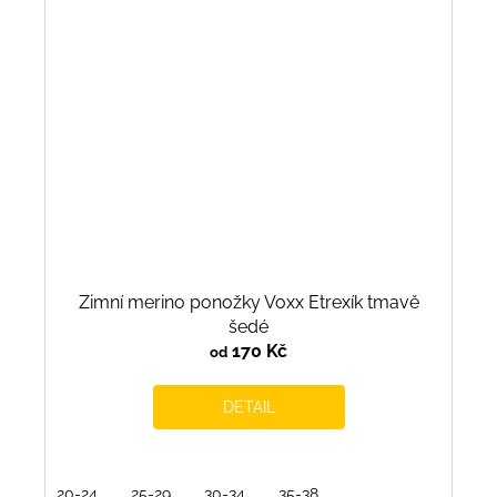
Zimní merino ponožky Voxx Etrexík tmavě
šedé
170 Kč
od
DETAIL
20-24
25-29
30-34
35-38