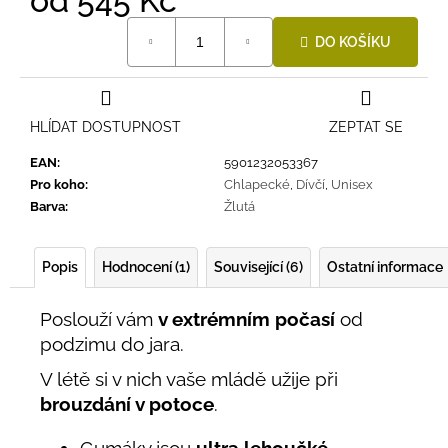
od
545 Kč
Měrná
DO KOŠÍKU
cena:
HLÍDAT DOSTUPNOST
ZEPTAT SE
EAN
:
5901232053367
Pro koho
:
Chlapecké
,
Dívčí
,
Unisex
Barva
:
Žlutá
Popis
Hodnocení (1)
Související (6)
Ostatní informace
Poslouží vám
v extrémním počasí
od
podzimu do jara.
V létě si v nich vaše mládě užije při
brouzdání v potoce
.
Gumáky jsou
ultra lehoučké.