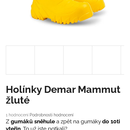
a
j
í
t
?
HLEDAT
Holínky Demar Mammut
D
žluté
o
p
o
Průměrné
1 hodnocení
Podrobnosti hodnocení
r
hodnocení
Z
gumáků sněhule
a zpět na gumáky
do 10ti
u
produktu
vteřin
. To už jste potkali?