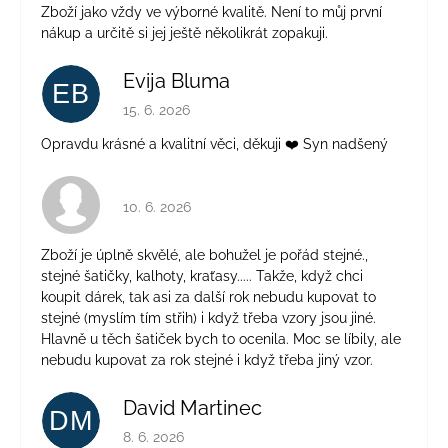
Zboží jako vždy ve výborné kvalitě. Není to můj první
nákup a určitě si jej ještě několikrát zopakuji.
Evija Bluma
EB
Hodnocení obchodu je 5 z 5 hvězdiček.
15. 6. 2026
Opravdu krásné a kvalitní věci, děkuji ❤️ Syn nadšený
Hodnocení obchodu je 4 z 5 hvězdiček.
10. 6. 2026
Zboží je úplně skvělé, ale bohužel je pořád stejné.,
stejné šatičky, kalhoty, kraťasy..... Takže, když chci
koupit dárek, tak asi za další rok nebudu kupovat to
stejné (myslím tím střih) i když třeba vzory jsou jiné.
Hlavně u těch šatiček bych to ocenila. Moc se líbily, ale
nebudu kupovat za rok stejné i když třeba jiný vzor.
David Martinec
DM
Hodnocení obchodu je 5 z 5 hvězdiček.
8. 6. 2026