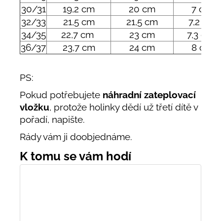
30/31
19,2 cm
20 cm
7 cm
32/33
21,5 cm
21,5 cm
7,2 cm
34/35
22,7 cm
23 cm
7,3 cm
36/37
23,7 cm
24 cm
8 cm
PS:
Pokud potřebujete
náhradní zateplovací
vložku
, protože holinky dědí už třetí dítě v
pořadí, napište.
Rády vám ji doobjednáme.