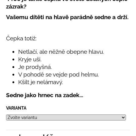
č
produktu
zázrak?
u
je
j
5,0
Vašemu dítěti na hlavě parádně sedne a drží.
e
z
5
m
hvězdiček.
e
Čepka totiž:
Netlačí, ale něžně obepne hlavu.
LETNÍ
ČEPICE
Kryje uši.
UV
Je prodyšná.
30
SVĚTLE
V pohodě se vejde pod helmu.
MODRÁ
Kšilt je nelámavý.
395
Kč
Sedne jako hrnec na zadek
...
VARIANTA