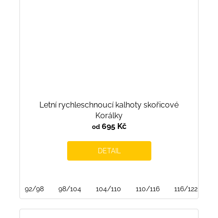
Letní rychleschnoucí kalhoty skořicové
Korálky
695 Kč
od
DETAIL
92/98
98/104
104/110
110/116
116/122
1