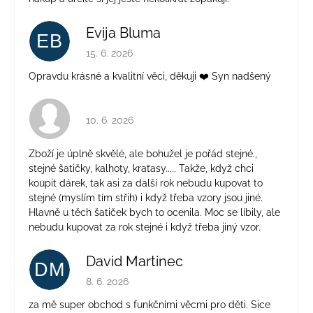
Evija Bluma
EB
Hodnocení obchodu je 5 z 5 hvězdiček.
15. 6. 2026
Opravdu krásné a kvalitní věci, děkuji ❤️ Syn nadšený
Hodnocení obchodu je 4 z 5 hvězdiček.
10. 6. 2026
Zboží je úplně skvělé, ale bohužel je pořád stejné.,
stejné šatičky, kalhoty, kraťasy..... Takže, když chci
koupit dárek, tak asi za další rok nebudu kupovat to
stejné (myslím tím střih) i když třeba vzory jsou jiné.
Hlavně u těch šatiček bych to ocenila. Moc se líbily, ale
nebudu kupovat za rok stejné i když třeba jiný vzor.
David Martinec
DM
Hodnocení obchodu je 5 z 5 hvězdiček.
8. 6. 2026
za mě super obchod s funkčními věcmi pro děti. Sice