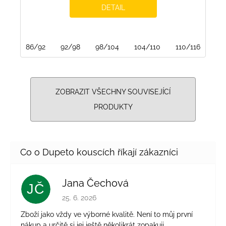
DETAIL
86/92
92/98
98/104
104/110
110/116
116
ZOBRAZIT VŠECHNY SOUVISEJÍCÍ
PRODUKTY
Jana Čechová
JČ
Hodnocení obchodu je 5 z 5 hvězdiček.
25. 6. 2026
Zboží jako vždy ve výborné kvalitě. Není to můj první
nákup a určitě si jej ještě několikrát zopakuji.