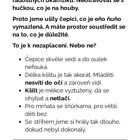
radostných okamžiků. Neotravovat se s
hučkou, co je na houby.
Proto jsme ušily čepici, co je eňo ňuňo
vymazlená. A máte prostor soustředit se
na to, co je důležité.
To je k nezaplacení. Nebo ne?
Čepice skvěle sedí a do oušek
nefouká.
Délka kšiltu je tak akorát. Mláděti
nesvítí do očí
a zároveň vidí.
Kšilt
je měkce vyztužený, dá se
ohýbat a
netlačí.
Pro mrňata se šňůrkama, pro větší
děti bez.
Se střihem jsme si hrály tak dlouho,
dokud nebyl dokonalý.