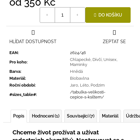
od
350 Kč
Měrná
DO KOŠÍKU
cena:
HLÍDAT DOSTUPNOST
ZEPTAT SE
EAN
:
2624/46
Chlapecké
,
Dívčí
,
Unisex
,
Pro koho
:
Maminky
Barva
:
Hnědá
Materiál
:
Biobavlna
Roční období
:
Jaro
,
Léto
,
Podzim
/tabulka-velikosti-
#sizes_table#
:
cepice-s-ksiltem/
Popis
Hodnocení (1)
Související (7)
Materiál
Údržb
Chceme život prožívat a užívat