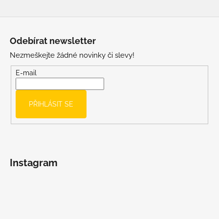
Z
á
Odebírat newsletter
p
Nezmeškejte žádné novinky či slevy!
a
t
E-mail
í
PŘIHLÁSIT SE
Instagram