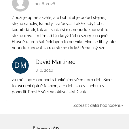
Hodnocení obchodu je 4 z 5 hvězdiček.
10. 6. 2026
Zboží je úplně skvělé, ale bohužel je pořád stejné.,
stejné šatičky, kalhoty, kraťasy..... Takže, když chci
koupit dárek, tak asi za další rok nebudu kupovat to
stejné (myslím tím střih) i když třeba vzory jsou jiné.
Hlavně u těch šatiček bych to ocenila. Moc se líbily, ale
nebudu kupovat za rok stejné i když třeba jiný vzor.
David Martinec
DM
Hodnocení obchodu je 5 z 5 hvězdiček.
8. 6. 2026
za mě super obchod s funkčními věcmi pro děti. Sice
to asi není úplně fashion, ale děti jsou v suchu a v
pohodlí. Prostě věci na aktivní styl života.
Zobrazit další hodnocení