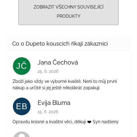
ZOBRAZIT VŠECHNY SOUVISEJÍCÍ
PRODUKTY
Jana Čechová
JČ
Hodnocení obchodu je 5 z 5 hvězdiček.
25. 6. 2026
Zboží jako vždy ve výborné kvalitě. Není to můj první
nákup a určitě si jej ještě několikrát zopakuji.
Evija Bluma
EB
Hodnocení obchodu je 5 z 5 hvězdiček.
15. 6. 2026
Opravdu krásné a kvalitní věci, děkuji ❤️ Syn nadšený