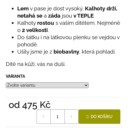
č
produktu
je
u
Lem
v pase je dost vysoký.
Kalhoty drží,
5,0
j
netahá se
a
záda
jsou
v TEPLE
.
z
e
Kalhoty
rostou
s vaším dítětem. Nejméně
5
m
hvězdiček.
o
2 velikosti
.
e
Do šátku i na látkovou plenku se vejdou v
pohodě.
LETNÍ
Ušily jsme je z
biobavlny
, která pohladí.
KLOBOUČEK
S
Dítě na kůži, vás na duši.
OUŠKY
UV
30
VARIANTA
BÍLÝ
395
Kč
od
475 Kč
Měrná
DO KOŠÍKU
cena: