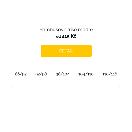
Bambusové triko modré
415 Kč
od
DETAIL
86/92
92/98
98/104
104/110
110/116
116