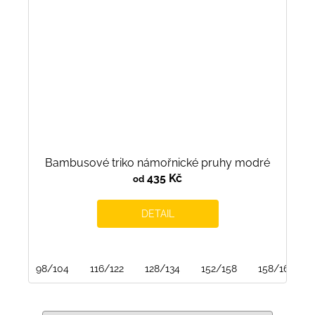
Bambusové triko námořnické pruhy modré
435 Kč
od
DETAIL
98/104
116/122
128/134
152/158
158/164