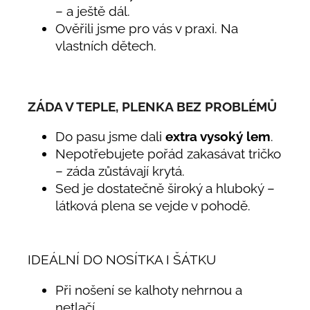
– a ještě dál.
Ověřili jsme pro vás v praxi. Na
vlastních dětech.
ZÁDA V TEPLE, PLENKA BEZ PROBLÉMŮ
Do pasu jsme dali
extra vysoký lem
.
Nepotřebujete pořád zakasávat tričko
– záda zůstávají krytá.
Sed je dostatečně široký a hluboký –
látková plena se vejde v pohodě.
IDEÁLNÍ DO NOSÍTKA I ŠÁTKU
Při nošení se kalhoty nehrnou a
netlačí.