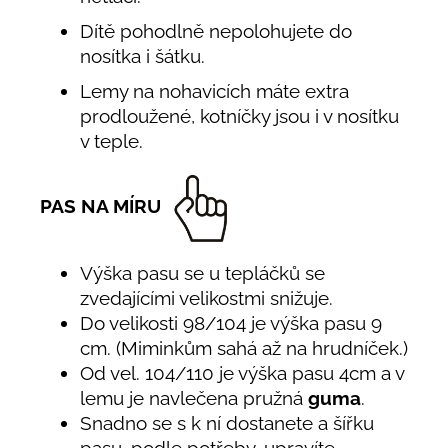
Dítě pohodlně nepolohujete do
nosítka i šátku.
Lemy na nohavicích máte extra
prodloužené, kotníčky jsou i v nosítku
v teple.
PAS NA MÍRU
Výška pasu se u tepláčků se
zvedajícími velikostmi snižuje.
Do velikosti 98/104 je výška pasu 9
cm. (Miminkům sahá až na hrudníček.)
Od vel. 104/110 je výška pasu 4cm a v
lemu je navlečena pružná
guma
.
Snadno se s k ní dostanete a šířku