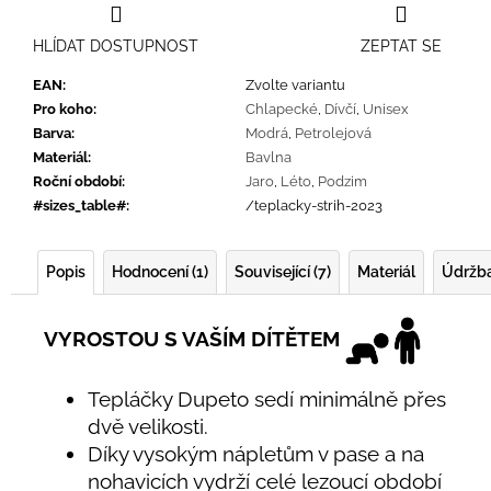
HLÍDAT DOSTUPNOST
ZEPTAT SE
EAN
:
Zvolte variantu
Pro koho
:
Chlapecké
,
Dívčí
,
Unisex
Barva
:
Modrá
,
Petrolejová
Materiál
:
Bavlna
Roční období
:
Jaro
,
Léto
,
Podzim
#sizes_table#
:
/teplacky-strih-2023
Popis
Hodnocení (1)
Související (7)
Materiál
Údržb
VYROSTOU S VAŠÍM DÍTĚTEM
Tepláčky Dupeto sedí minimálně přes
dvě velikosti.
Díky vysokým nápletům v pase a na
nohavicích vydrží celé lezoucí období