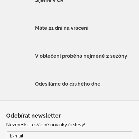
Šijeme v ČR
Máte 21 dní na vrácení
V oblečení proběhá nejméně 2 sezóny
Odesíláme do druhého dne
Z
á
Odebírat newsletter
p
Nezmeškejte žádné novinky či slevy!
a
t
E-mail