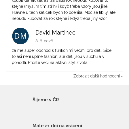
koupit dárek, tak asi za další rok nebudu kupovat to
stejné (myslím tím střih) i když třeba vzory jsou jiné.
Hlavně u těch šatiček bych to ocenila. Moc se líbily, ale
nebudu kupovat za rok stejné i když třeba jiný vzor.
David Martinec
DM
Hodnocení obchodu je 5 z 5 hvězdiček.
8. 6. 2026
za mě super obchod s funkčními věcmi pro děti. Sice
to asi není úplně fashion, ale děti jsou v suchu a v
pohodlí. Prostě věci na aktivní styl života.
Zobrazit další hodnocení
Šijeme v ČR
Máte 21 dní na vrácení