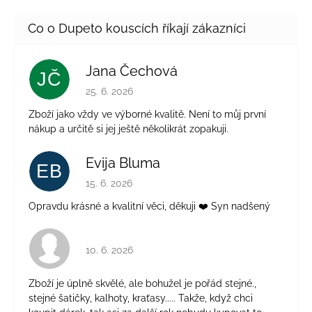
Jana Čechová
JČ
Hodnocení obchodu je 5 z 5 hvězdiček.
25. 6. 2026
Zboží jako vždy ve výborné kvalitě. Není to můj první
nákup a určitě si jej ještě několikrát zopakuji.
Evija Bluma
EB
Hodnocení obchodu je 5 z 5 hvězdiček.
15. 6. 2026
Opravdu krásné a kvalitní věci, děkuji ❤️ Syn nadšený
Hodnocení obchodu je 4 z 5 hvězdiček.
10. 6. 2026
Zboží je úplně skvělé, ale bohužel je pořád stejné.,
stejné šatičky, kalhoty, kraťasy..... Takže, když chci