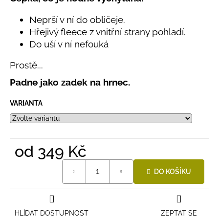
č
produktu
u
je
Neprší v ní do obličeje.
j
5,0
Hřejivý fleece z vnitřní strany pohladí.
e
z
Do uší v ní nefouká
5
m
hvězdiček.
e
Prostě...
Padne jako zadek na hrnec.
LETNÍ
RYCHLESCHNOUCÍ
KALHOTY
VARIANTA
TYRKYSOVÉ
KORÁLKY
695
Kč
od
349 Kč
Měrná
DO KOŠÍKU
cena:
HLÍDAT DOSTUPNOST
ZEPTAT SE