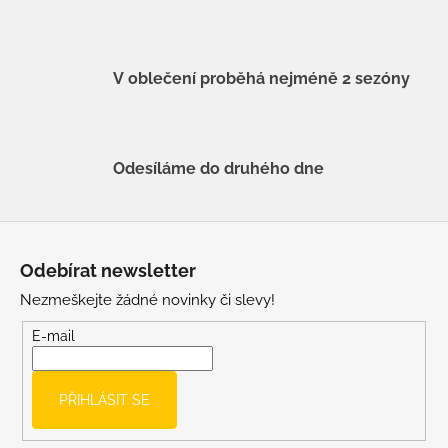
V oblečení proběhá nejméně 2 sezóny
Odesíláme do druhého dne
Z
á
Odebírat newsletter
p
Nezmeškejte žádné novinky či slevy!
a
t
E-mail
í
PŘIHLÁSIT SE