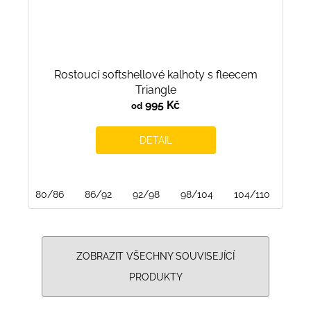
Rostoucí softshellové kalhoty s fleecem
Triangle
995 Kč
od
DETAIL
80/86
86/92
92/98
98/104
104/110
110/
ZOBRAZIT VŠECHNY SOUVISEJÍCÍ
PRODUKTY