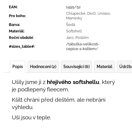
EAN
:
1495/52
Chlapecké
,
Dívčí
,
Unisex
,
Pro koho
:
Maminky
Barva
:
Šedá
Materiál
:
Softshell
Roční období
:
Jaro
,
Podzim
/tabulka-velikosti-
#sizes_table#
:
cepice-s-ksiltem/
Popis
Hodnocení (2)
Související (6)
Materiál
Údržb
Ušily jsme ji z
hřejivého softshellu
, který
je podlepený fleecem.
Kšilt chrání před deštěm, ale nebrání
výhledu.
Uši jsou v teple.