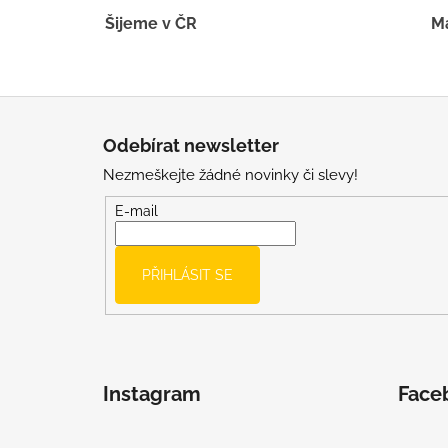
Šijeme v ČR
Má
Z
á
Odebírat newsletter
p
Nezmeškejte žádné novinky či slevy!
a
t
E-mail
í
PŘIHLÁSIT SE
Instagram
Face