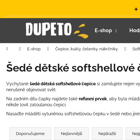
K
Přejít
☀️
na
o
obsah
Zpět
Zpět
š
do
do
í
E-shop
Hod
k
obchodu
obchodu
Domů
E-shop
Čepice, kukly, čelenky, nákrčníky
Sof
Šedé dětské softshellové 
Vychytané
šedé dětské softshellové čepice
si zamilujete nejen v
nerušeně objevovat svět.
Na zadním dílu čapky najdete také
reflexní prvek
, aby byla mláď
někde lovit zatoulanou čepici.
Nasaďte mláděti vytuněnou softshellovou čepku v šedé nebo jin
Ř
a
Doporučujeme
Nejlevnější
Nejdražší
Nej
LETNÍ KLOBOUČEK S OUŠKY UV 30