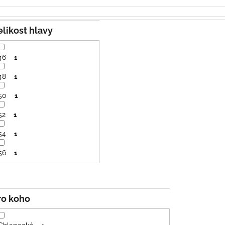
PRUHY MODRÉ
395 Kč
435 Kč
Velikost hlavy
46
1
48
1
50
1
52
1
54
1
56
1
Pro koho