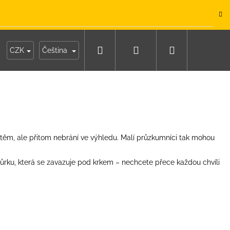
.
Hledat
Přihlášení
Nákupní
y
Moje objednávka
CZK
Čeština
košík
eštěm, ale přitom nebrání ve výhledu. Malí průzkumníci tak mohou
ňůrku, která se zavazuje pod krkem – nechcete přece každou chvíli
IKO NÁMOŘNICKÉ