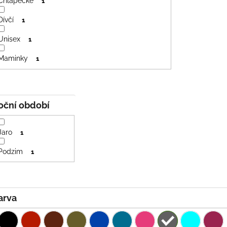
Chlapecké
1
Dívčí
1
Unisex
1
Maminky
1
Roční období
Jaro
1
Podzim
1
Barva