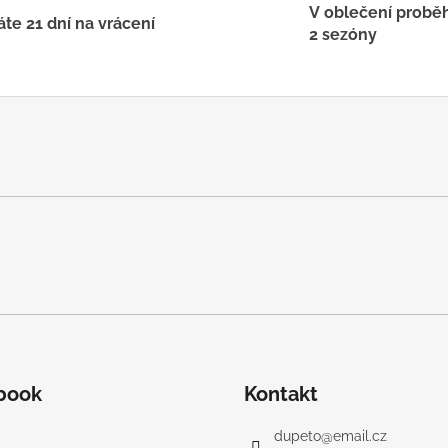
l
V oblečení probě
á
te 21 dní na vrácení
2 sezóny
d
a
c
í
p
r
v
k
y
v
ý
p
i
s
u
book
Kontakt
dupeto
@
email.cz