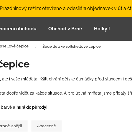
 Prázdninový režim: otevřeno a odesílání objednávek v út a čt
nocení obchodu
Obchod v Brně
Holky Dupeťačk
Co potřebujete najít?
tshellové čepice
Šedé dětské softshellové čepice
HLEDAT
čepice
y, ale i vaše mláďata. Kšilt chrání dětské čumáčky před sluncem i d
Doporučujeme
ata dobře vidět za každé situace. A pro úplná mrňata jsme přidaly š
é barvě a
hurá do přírody!
prodávanější
Abecedně
LETNÍ ČEPICE UV 30 SVĚTLE MODRÁ
BAMBUSOVÉ TR