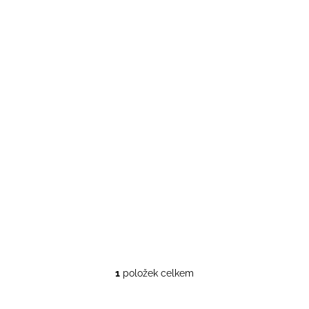
1
položek celkem
O
v