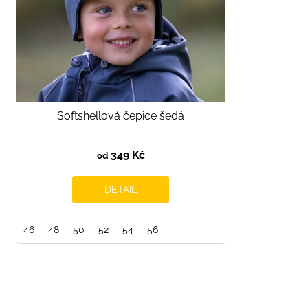
o
d
u
k
t
ů
Softshellová čepice šedá
349 Kč
od
DETAIL
46
48
50
52
54
56