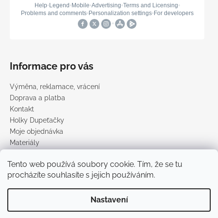
Informace pro vás
Výměna, reklamace, vrácení
Doprava a platba
Kontakt
Holky Dupeťačky
Moje objednávka
Materiály
Obchodní podmínky
Tento web používá soubory cookie. Tím, že se tu
Podmínky ochrany osobních údajů
procházíte souhlasíte s jejich používáním.
Prodávané značky
Nastavení
Vytvořil Shoptet