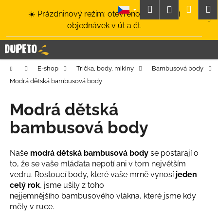
K
Přejít
Hledat
Nákup
M
Přihlášení
☀️ Prázdninový režim: otevřeno a odesílání
na
o
obsah
Zpět
Zpět
objednávek v út a čt.
košík
š
í
C
k
o
Domů
E-shop
Trička, body, mikiny
Bambusová body
p
Modrá dětská bambusová body
o
t
Modrá dětská
ř
bambusová body
e
b
u
Naše
modrá dětská bambusová body
se postarají o
to, že se vaše mláďata nepotí ani v tom největším
j
vedru. Rostoucí body, které vaše mrně vynosí
jeden
e
celý rok
, jsme ušily z toho
t
nejjemnějšího bambusového vlákna, které jsme kdy
e
měly v ruce.
n