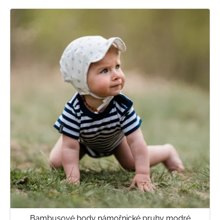
Bambusové body námořnické pruhy modré