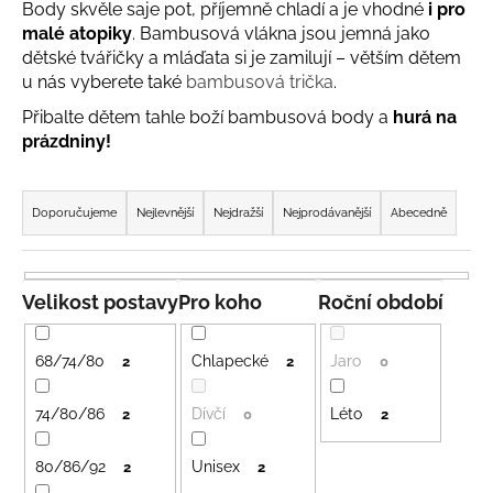
Body skvěle saje pot, příjemně chladí a je vhodné
i pro
a
malé atopiky
. Bambusová vlákna jsou jemná jako
j
dětské tvářičky a mláďata si je zamilují – větším dětem
í
u nás vyberete také
bambusová trička
.
t
Přibalte dětem tahle boží bambusová body a
hurá na
?
prázdniny!
Ř
a
Doporučujeme
Nejlevnější
Nejdražší
Nejprodávanější
Abecedně
z
HLEDAT
e
n
Velikost postavy
Pro koho
Roční období
í
D
p
68/74/80
Chlapecké
Jaro
2
2
0
o
r
p
o
74/80/86
Dívčí
Léto
2
0
2
o
d
r
80/86/92
Unisex
u
2
2
u