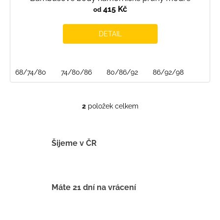
415 Kč
od
DETAIL
68/74/80
74/80/86
80/86/92
86/92/98
2
položek celkem
O
v
l
á
Šijeme v ČR
d
a
c
í
Máte 21 dní na vrácení
p
r
v