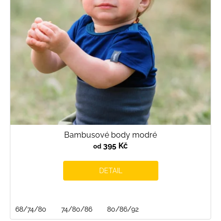
r
o
d
u
k
t
ů
Bambusové body modré
395 Kč
od
DETAIL
68/74/80
74/80/86
80/86/92