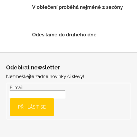
k
V oblečení proběhá nejméně 2 sezóny
y
v
ý
p
Odesíláme do druhého dne
i
s
u
Z
á
Odebírat newsletter
p
Nezmeškejte žádné novinky či slevy!
a
t
E-mail
í
PŘIHLÁSIT SE