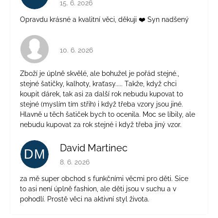
Hodnocení obchodu je 5 z 5 hvězdiček.
15. 6. 2026
Opravdu krásné a kvalitní věci, děkuji ❤️ Syn nadšený
Hodnocení obchodu je 4 z 5 hvězdiček.
10. 6. 2026
Zboží je úplně skvělé, ale bohužel je pořád stejné.,
stejné šatičky, kalhoty, kraťasy..... Takže, když chci
koupit dárek, tak asi za další rok nebudu kupovat to
stejné (myslím tím střih) i když třeba vzory jsou jiné.
Hlavně u těch šatiček bych to ocenila. Moc se líbily, ale
nebudu kupovat za rok stejné i když třeba jiný vzor.
David Martinec
DM
Hodnocení obchodu je 5 z 5 hvězdiček.
8. 6. 2026
za mě super obchod s funkčními věcmi pro děti. Sice
to asi není úplně fashion, ale děti jsou v suchu a v
pohodlí. Prostě věci na aktivní styl života.