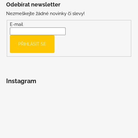
á
Odebírat newsletter
p
Nezmeškejte žádné novinky či slevy!
a
t
E-mail
í
PŘIHLÁSIT SE
Instagram