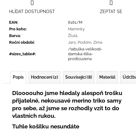
HLÍDAT DOSTUPNOST
ZEPTAT SE
EAN
:
6161/M
Pro koho
:
Maminky
Barva
:
Žlutá
Roční období
:
Jaro
,
Podzim
,
Zima
/tabulka-velikosti-
#sizes_table#
:
damska-tilka-
prodlouzena
Popis
Hodnocení (2)
Související (8)
Materiál
Údržb
Dloooouho jsme hledaly alespoň trošku
přijatelné, nekousavé merino triko samy
pro sebe, až jsme se rozhodly vzít to do
vlastních rukou.
Tuhle košilku nesundáte