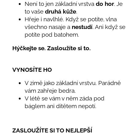
Není to jen základní vrstva
do hor
. Je
to vaše
druhá kůže
.
Hřeje i navlhlé. Když se potíte, vlna
všechno nasaje a
nestudí
. Ani když se
potíte pod batohem.
Hýčkejte se. Zasloužíte si to.
VYNOSÍTE HO
V zimě jako základní vrstvu. Parádně
vám zahřeje bedra.
V létě se vám v něm záda pod
báglem ani dítětem nepotí.
ZASLOUŽÍTE SI TO NEJLEPŠÍ