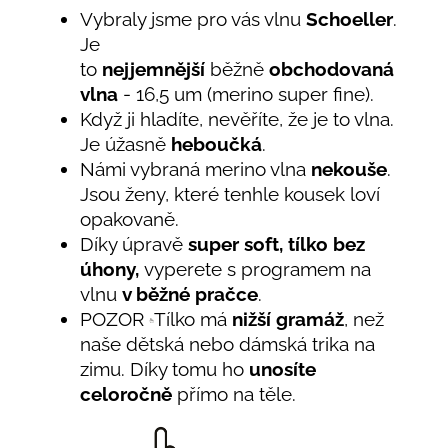
Vybraly jsme pro vás vlnu
Schoeller
.
Je
to
nejjemnější
běžně
obchodovaná
vlna
- 16,5 um (merino super fine).
Když ji hladíte, nevěříte, že je to vlna.
Je úžasně
heboučká
.
Námi vybraná merino vlna
nekouše
.
Jsou ženy, které tenhle kousek loví
opakovaně.
Díky úpravě
super soft, tílko
bez
úhony,
vyperete s programem na
vlnu
v běžné pračce
.
POZOR
Tílko má
nižší gramáž
, než
naše dětská nebo dámská trika na
zimu. Díky tomu ho
unosíte
celoročně
přímo na těle.