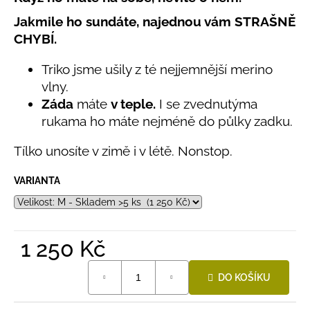
č
produktu
u
Jakmile ho sundáte, najednou vám STRAŠNĚ
je
j
5,0
CHYBÍ.
e
z
5
m
Triko jsme ušily z té nejjemnější merino
hvězdiček.
e
vlny.
Záda
máte
v teple.
I se zvednutýma
LETNÍ
rukama ho máte nejméně do půlky zadku.
ČEPICE
UV
Tílko unosíte v zimě i v létě. Nonstop.
30
SVĚTLE
MODRÁ
VARIANTA
395
Kč
1 250 Kč
Měrná
DO KOŠÍKU
cena: