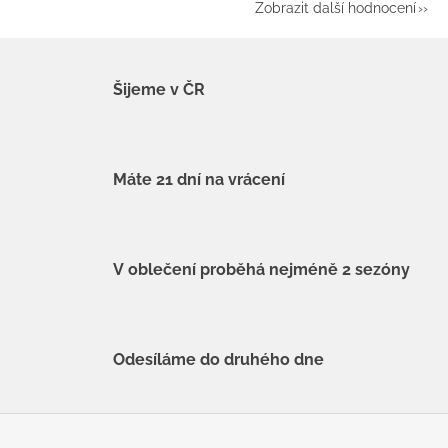
Zobrazit další hodnocení
Šijeme v ČR
Máte 21 dní na vrácení
V oblečení proběhá nejméně 2 sezóny
Odesíláme do druhého dne
Z