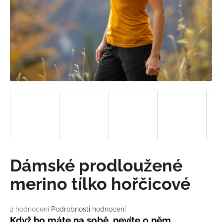
a
j
í
t
?
HLEDAT
D
Dámské prodloužené
o
p
merino tílko hořčicové
o
r
Průměrné
2 hodnocení
Podrobnosti hodnocení
u
hodnocení
Když ho máte na sobě, nevíte o něm.