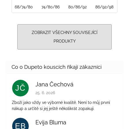
68/74/80
74/80/86
80/86/92
86/92/98
ZOBRAZIT VŠECHNY SOUVISEJÍCÍ
PRODUKTY
Jana Čechová
JČ
Hodnocení obchodu je 5 z 5 hvězdiček.
25. 6. 2026
Zboží jako vždy ve výborné kvalitě. Není to můj první
nákup a určitě si jej ještě několikrát zopakuji.
Evija Bluma
EB