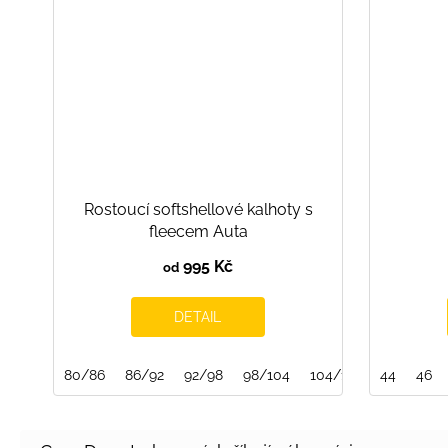
Rostoucí softshellové kalhoty s
fleecem Auta
995 Kč
od
DETAIL
80/86
86/92
92/98
98/104
104/110
44
110/116
46