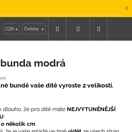
.
Hledat
Přihlášení
Nákupní
y
Moje objednávka
CZK
Čeština
košík
á bunda modrá
ení
edné bundě vaše dítě vyroste 2 velikosti.
ak dlouho, že pro dítě máte
NEJVYTUNĚNĚJŠÍ
RU
.
 o několik cm
.
IKO NÁMOŘNICKÉ
jí, že je vaše mládě ve tmě
vidět
ze všech stran.