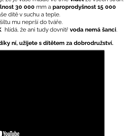
lnost 30 000
mm a
paroprodyšnost 15 000
še dítě v suchu a teple.
iltu mu neprší do tváře.
K
hlídá, že ani tudy dovnitř
voda nemá šanci
.
íky ní, užijete s dítětem za dobrodružství.