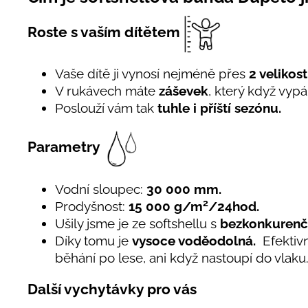
Roste s vaším dítětem
Vaše dítě ji vynosí nejméně přes
2 velikosti
V rukávech máte
záševek
, který když vyp
Poslouží vám tak
tuhle i příští sezónu.
Parametry
Vodní sloupec:
30 000 mm.
2
Prodyšnost:
15 000 g/m
/24hod.
Ušily jsme je ze softshellu s
bezkonkurenč
Díky tomu je
vysoce voděodolná.
Efektiv
běhání po lese, ani když nastoupí do vlaku
Další vychytávky pro vás