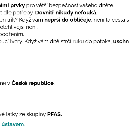
ními prvky
pro větší bezpečnost vašeho dítěte.
t dle potřeby.
Dovnitř nikudy nefouká
.
ten trik? Když vám
neprší do obličeje
, není ta cesta
olehlivější není.
 podřením.
cí lycry. Když vám dítě strčí ruku do potoka,
uschn
eme v
České republice
.
vé látky ze skupiny
PFAS.
m ústavem
.