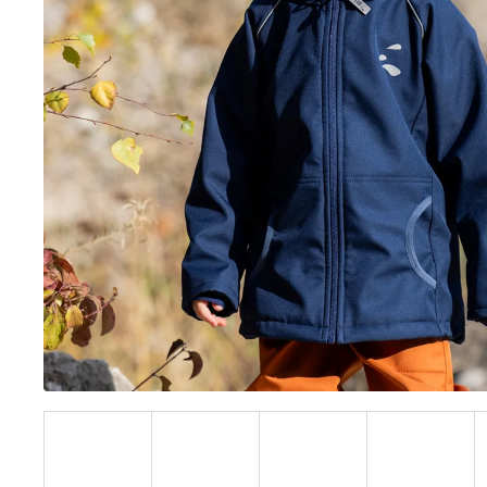
BÍLÝ
395 Kč