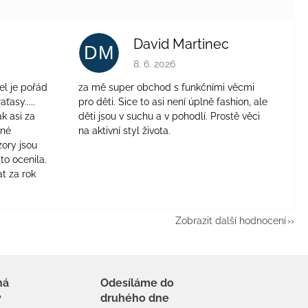
David Martinec
DM
je 4 z 5 hvězdiček.
Hodnocení obchodu je 5 z 5 hvězdiček.
8. 6. 2026
el je pořád
za mě super obchod s funkčními věcmi
aťasy.....
pro děti. Sice to asi není úplně fashion, ale
ak asi za
děti jsou v suchu a v pohodlí. Prostě věci
jné
na aktivní styl života.
zory jsou
to ocenila.
t za rok
Zobrazit další hodnocení
há
Odesíláme do
y
druhého dne