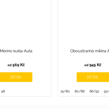
Merino kukla Auta
Oboustranná mikina 
569 Kč
945 Kč
od
od
DETAIL
DETAIL
116/122
48
122/128
128/134
134/140
74/80
140/146
80/86
146/152
86/92
92