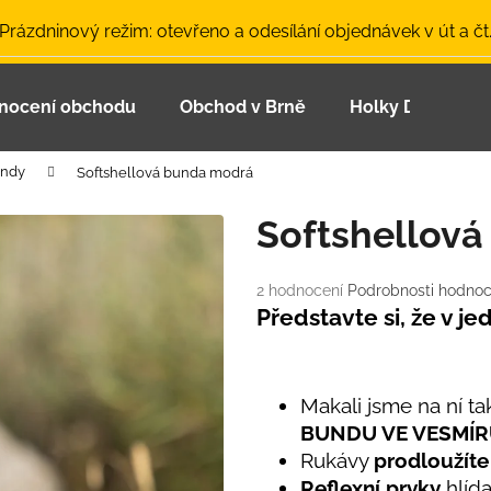
 Prázdninový režim: otevřeno a odesílání objednávek v út a čt
nocení obchodu
Obchod v Brně
Holky Dupeťačk
Co potřebujete najít?
undy
Softshellová bunda modrá
HLEDAT
Softshellov
Průměrné
2 hodnocení
Podrobnosti hodnoc
Doporučujeme
hodnocení
Představte si, že v j
produktu
je
5,0
z
Makali jsme na ní t
5
BUNDU VE VESMÍ
hvězdiček.
Rukávy
prodloužíte
LETNÍ ČEPICE UV 30 SVĚTLE MODRÁ
BAMBUSOVÉ TR
Reflexní prvky
hlída