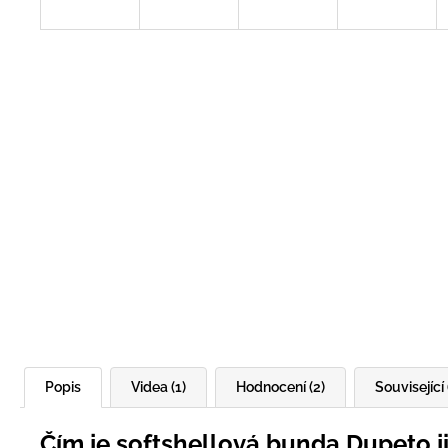
Popis
Videa (1)
Hodnocení (2)
Související 
Čím je softshellová bunda Dupeto j