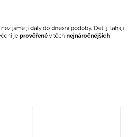
 než jsme ji daly do dnešní podoby. Děti ji tahají
lečení je
prověřené
v těch
nejnáročnějších