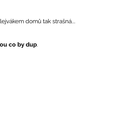
 slejvákem domů tak strašná...
ou co by dup
.