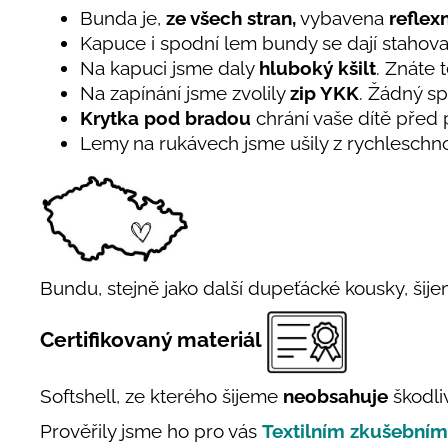
Bunda je,
ze všech stran,
vybavena
reflex
Kapuce i spodní lem bundy se dají stahova
Na kapuci jsme daly
hluboký kšilt
. Znáte 
Na zapínání jsme zvolily
zip YKK
. Žádný sp
Krytka pod bradou
chrání vaše dítě před
Lemy na rukávech jsme ušily z rychleschnou
Bundu, stejně jako další dupeťácké kousky, šij
Certifikovaný materiál
Softshell, ze kterého šijeme
neobsahuje
škodli
Prověřily jsme ho pro vás
Textilním zkušební