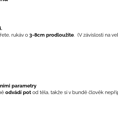
.
ářete, rukáv o
3-8cm prodloužíte
. (V závislosti na vel
ními parametry
ně
odvádí pot
od těla, takže si v bundě člověk nepřip
.