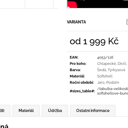
VARIANTA
od
1 999 Kč
Měrná
cena:
EAN
:
4053/116
Pro koho
:
Chlapecké
,
Dívčí
,
Barva
:
Šedá
,
Tyrkysová
Materiál
:
Softshell
Roční období
:
Jaro
,
Podzim
/tabulka-velikosti
#sizes_table#
:
softshellove-bun
(8)
Materiál
Údržba
Ostatní informace
iná