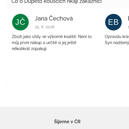
Jana Čechová
JČ
EB
Hodnocení obchodu je 5 z 5 hvězdiček.
25. 6. 2026
Zboží jako vždy ve výborné kvalitě. Není to
Opravdu krásn
můj první nákup a určitě si jej ještě
Syn nadšen
několikrát zopakuji.
Šijeme v ČR