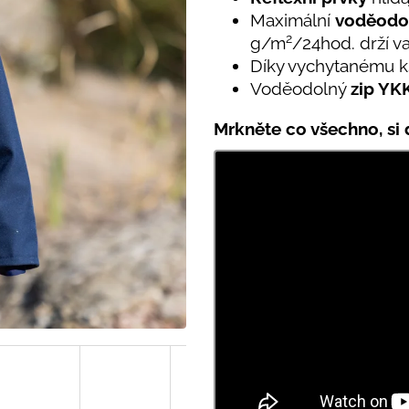
PRUHY MODRÉ
395 Kč
Maximální
voděodo
435 Kč
2
g/m
/24hod. drží va
Díky vychytanému kš
Voděodolný
zip YK
Mrkněte co všechno, si d