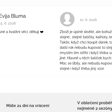
Evija Bluma
Hodnocení obchodu 
10. 6. 2026
Hodnocení obchodu je 5 z 5 hvězdiček.
15. 6. 2026
é a kvalitní věci, děkuji ❤️
Zboží je úplně skvělé, ale bohuž
ý
stejné., stejné šatičky, kalhoty, kr
Takže, když chci koupit dárek, t
další rok nebudu kupovat to ste
(myslím tím střih) i když třeba v
jiné. Hlavně u těch šatiček bych 
Moc se líbily, ale nebudu kupova
stejné i když třeba jiný vzor.
V oblečení probě
Máte 21 dní na vrácení
nejméně 2 sezón