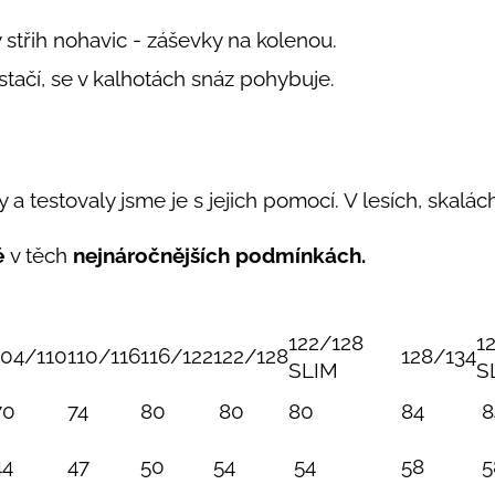
y střih nohavic - záševky na kolenou.
estačí, se v kalhotách snáz pohybuje.
 a testovaly jsme je s jejich pomocí. V lesích, skalách,
é
v těch
nejnáročnějších podmínkách.
122/128
1
104/110
110/116
116/122
122/128
128/134
SLIM
S
70
74
80
80
80
84
8
44
47
50
54
54
58
5