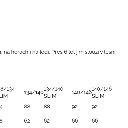
 na horách i na lodi. Přes 6 let jim slouží v lesní
28/134
134/140
140/146
134/140
140/146
LIM
SLIM
SLIM
4
88
88
92
92
8
62
62
66
66