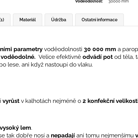
Voděodolnost
:
30000 mm
(1)
Materiál
Údržba
Ostatní informace
ními parametry
voděodolnosti
30 000 mm
a parop
 voděodolné.
Velice efektivně
odvádí pot
od těla, 
 po lese, ani když nastoupí do vlaku.
í
vyrůst
v kalhotách nejméně o
2 konfekční velikost
 vysoký lem
.
 se tak dobře nosí a
nepadají
ani tomu nejmenšímu
v