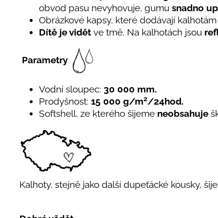
obvod pasu nevyhovuje, gumu
snadno up
Obrázkové kapsy, které dodávají kalhotám
Dítě je vidět
ve tmě. Na kalhotách jsou
ref
Parametry
Vodní sloupec:
30 000 mm.
2
Prodyšnost:
15 000 g/m
/24hod.
Softshell, ze kterého šijeme
neobsahuje
š
Kalhoty, stejně jako další dupeťácké kousky, šij