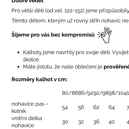
Dobré vědět
Pro větší děti (od vel. 122-152) jsme přizpůsobil
Těmto dětem, kterým už rovný střih nohavic n
Šijeme pro vás bez kompromisů
Kalhoty jsme navrhly pro svoje děti. Vyvíjely
školce.
Máte jistotu, že naše oblečení je
prověřen
Rozměry kalhot v cm:
80/86
86/92
92/98
98/104
nohavice pas –
54
56
62
64
kotník
vnitřní délka
30
32
36
40
nohavice