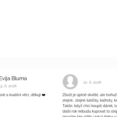
Evija Bluma
Hodnocení obchodu 
10. 6. 2026
Hodnocení obchodu je 5 z 5 hvězdiček.
15. 6. 2026
é a kvalitní věci, děkuji ❤️
Zboží je úplně skvělé, ale bohuž
ý
stejné., stejné šatičky, kalhoty, kr
Takže, když chci koupit dárek, t
další rok nebudu kupovat to ste
(myslím tím střih) i když třeba v