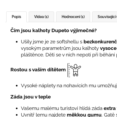
Popis
Videa (1)
Hodnocení (1)
Související 
Čím jsou kalhoty Dupeto výjimečné?
Ušily jsme je ze softshellu s
bezkonkurenč
vysokým parametrům jsou kalhoty
vysoce
pláštěnce. Děti se v nich nepotí při běhání
Rostou s vaším dítětem
Vysoké náplety na nohavicích mu umožňuj
Záda jsou v teple
Vašemu malému turistovi hlídá záda
extra
Uvnitř lemu najdete
měkkou gumu
. Gatě