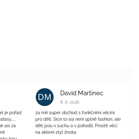
David Martinec
DM
je 4 z 5 hvězdiček.
Hodnocení obchodu je 5 z 5 hvězdiček.
8. 6. 2026
el je pořád
za mě super obchod s funkčními věcmi
aťasy.....
pro děti. Sice to asi není úplně fashion, ale
ak asi za
děti jsou v suchu a v pohodlí. Prostě věci
jné
na aktivní styl života.
zory jsou