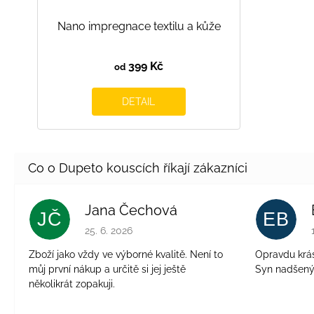
Nano impregnace textilu a kůže
399 Kč
od
DETAIL
Jana Čechová
JČ
EB
Hodnocení obchodu je 5 z 5 hvězdiček.
25. 6. 2026
Zboží jako vždy ve výborné kvalitě. Není to
Opravdu krásn
můj první nákup a určitě si jej ještě
Syn nadšen
několikrát zopakuji.