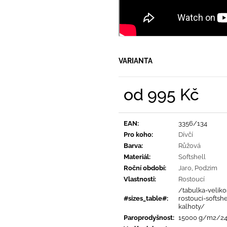
VARIANTA
od
995 Kč
Měrná
cena:
EAN
:
3356/134
Pro koho
:
Dívčí
Barva
:
Růžová
Materiál
:
Softshell
Roční období
:
Jaro
,
Podzim
Vlastnosti
:
Rostoucí
/tabulka-velikos
#sizes_table#
:
rostouci-softsh
kalhoty/
Paroprodyšnost
:
15000 g/m2/2