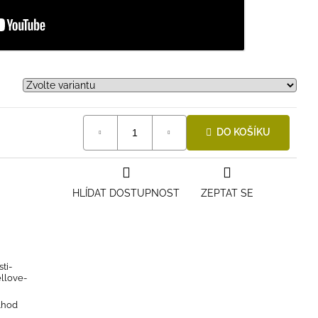
DO KOŠÍKU
HLÍDAT DOSTUPNOST
ZEPTAT SE
ti-
ellove-
4hod