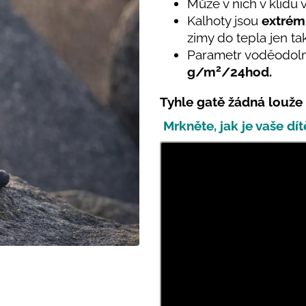
PRUHY MODRÉ
Může v nich v klidu 
395 Kč
Kalhoty jsou
extrém
435 Kč
zimy do tepla jen t
Parametr voděodoln
2
g/m
/24hod.
Tyhle gatě žádná louže
Mrkněte, jak je vaše dít