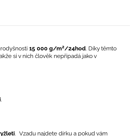
2
rodyšnosti
15 000 g/m
/24hod
. Díky těmto
takže si v nich člověk nepřipadá jako v
i
.
yžleti
. Vzadu najdete dírku a pokud vám