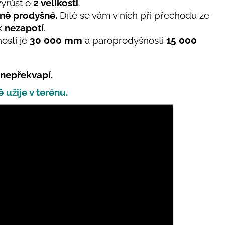
vyrůst o
2 velikosti
.
ně prodyšné.
Dítě se vám v nich při přechodu ze
ak
nezapotí
.
osti
je
30 000 mm
a paroprodyšnosti
15 000
 nepřekvapí.
ě užije v terénu.