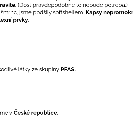
ravíte
. (Dost pravděpodobně to nebude potřeba.)
 šmrnc, jsme podšily softshellem.
Kapsy nepromok
lexní prvky
.
kodlivé látky ze skupiny
PFAS.
eme v
České republice
.