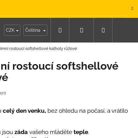
.
Hledat
Přihlášení
Nákupní
y
Moje objednávka
CZK
Čeština
imní rostoucí softshellové kalhoty růžové
košík
ní rostoucí softshellové
vé
ení
lo
celý den venku,
bez ohledu na počasí, a vrátilo
 jsou
záda
vašeho mláděte
teple
.
IKO NÁMOŘNICKÉ