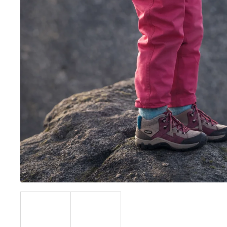
BÍLÝ
395 Kč