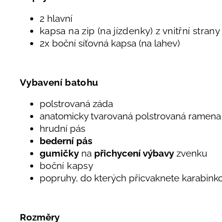
2 hlavní
kapsa na zip (na jízdenky) z vnitřní strany
2x boční síťovná kapsa (na lahev)
Vybavení batohu
polstrovaná záda
anatomicky tvarovaná polstrovaná ramena
hrudní pás
bederní pás
gumičky
na
přichycení výbavy
zvenku
boční kapsy
popruhy, do kterých přicvaknete karabink
Rozměry