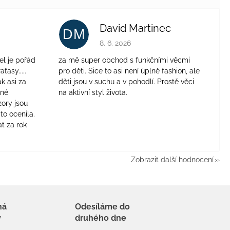
David Martinec
DM
je 4 z 5 hvězdiček.
Hodnocení obchodu je 5 z 5 hvězdiček.
8. 6. 2026
el je pořád
za mě super obchod s funkčními věcmi
aťasy.....
pro děti. Sice to asi není úplně fashion, ale
ak asi za
děti jsou v suchu a v pohodlí. Prostě věci
jné
na aktivní styl života.
zory jsou
to ocenila.
t za rok
Zobrazit další hodnocení
há
Odesíláme do
y
druhého dne