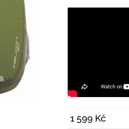
PRUHY MODRÉ
395 Kč
435 Kč
1 599 Kč
Měrná