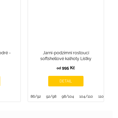
dré -
Jarní-podzimní rostoucí
softshellové kalhoty Lístky
995 Kč
od
DETAIL
86/92
92/98
98/104
104/110
110/116