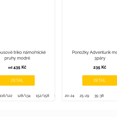
sové triko námořnické
Ponožky Adventurik mo
pruhy modré
3páry
435 Kč
235 Kč
od
DETAIL
DETAIL
134/140
116/122
128/134
152/158
158/164
20-24
25-29
35-38