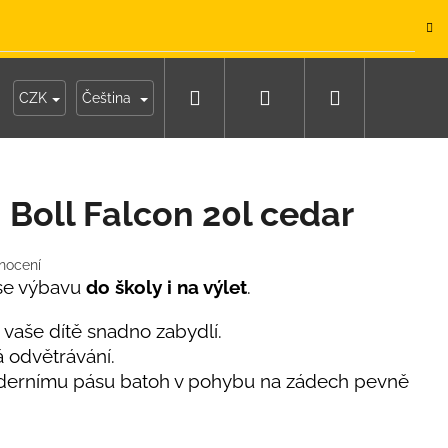
.
Hledat
Přihlášení
Nákupní
y
Moje objednávka
CZK
Čeština
košík
 Boll Falcon 20l cedar
nocení
ese výbavu
do školy i na výlet
.
 vaše dítě snadno zabydlí.
á odvětrávání.
dernímu pásu batoh v pohybu na zádech pevně
IKO NÁMOŘNICKÉ