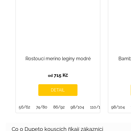
Rostoucí merino legíny modré
Bambu
715 Kč
od
DETAIL
56/62
74/80
86/92
98/104
110/116
122/128
98/104