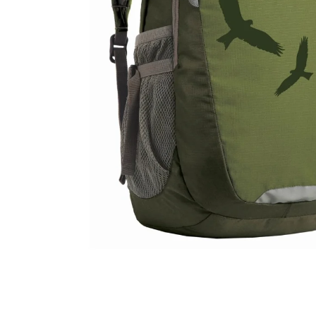
BÍLÝ
395 Kč