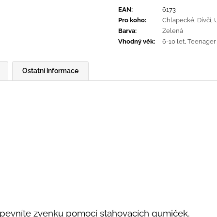
cena:
EAN
:
6173
Pro koho
:
Chlapecké
,
Dívčí
,
Barva
:
Zelená
Vhodný věk
:
6-10 let
,
Teenager
Ostatní informace
řipevníte zvenku pomocí stahovacích gumiček.