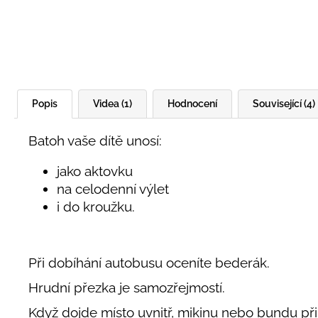
Popis
Videa (1)
Hodnocení
Související (4)
Batoh vaše dítě unosí:
jako aktovku
na celodenní výlet
i do kroužku.
Při dobíhání autobusu oceníte bederák.
Hrudní přezka je samozřejmostí.
Když dojde místo uvnitř, mikinu nebo bundu p