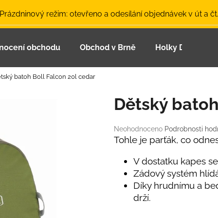
 Prázdninový režim: otevřeno a odesílání objednávek v út a čt
nocení obchodu
Obchod v Brně
Holky Dupeťačk
Co potřebujete najít?
tský batoh Boll Falcon 20l cedar
HLEDAT
Dětský batoh
Průměrné
Neohodnoceno
Podrobnosti hod
Doporučujeme
hodnocení
Tohle je parťák, co odn
produktu
je
V dostatku kapes se
0,0
Zádový systém hlíd
z
Díky hrudnímu a be
5
hvězdiček.
drží.
LETNÍ ČEPICE UV 30 SVĚTLE MODRÁ
BAMBUSOVÉ TR