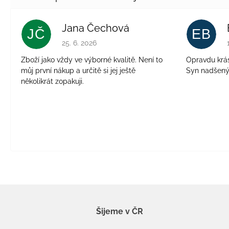
Jana Čechová
JČ
EB
Hodnocení obchodu je 5 z 5 hvězdiček.
25. 6. 2026
Zboží jako vždy ve výborné kvalitě. Není to
Opravdu krásn
můj první nákup a určitě si jej ještě
Syn nadšen
několikrát zopakuji.
Šijeme v ČR