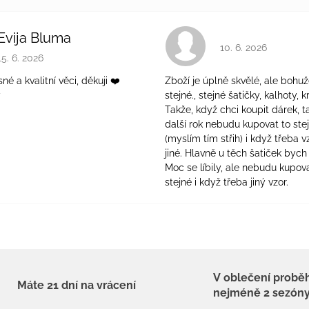
Evija Bluma
Hodnocení obchodu 
10. 6. 2026
Hodnocení obchodu je 5 z 5 hvězdiček.
15. 6. 2026
é a kvalitní věci, děkuji ❤️
Zboží je úplně skvělé, ale bohuž
ý
stejné., stejné šatičky, kalhoty, kr
Takže, když chci koupit dárek, t
další rok nebudu kupovat to ste
(myslím tím střih) i když třeba v
jiné. Hlavně u těch šatiček bych 
Moc se líbily, ale nebudu kupova
stejné i když třeba jiný vzor.
V oblečení probě
Máte 21 dní na vrácení
nejméně 2 sezón