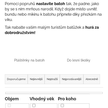
Pomocí popruhů
nastavíte batoh
tak, že padne, jako
a
by se s ním mrňous narodil. Když dojde místo uvnitř,
j
bundu nebo mikinu k batohu připnete díky přezkám na
í
víku.
t
Tak nabalte vašim malým turistům batůžek a
hurá za
?
dobrodružstvím!
HLEDAT
Pláštěnky na batoh
Do lesní školky
Ř
D
a
Doporučujeme
Nejlevnější
Nejdražší
Nejprodávanější
Abecedně
o
z
p
e
o
n
r
Objem
Vhodný věk
Pro koho
u
í