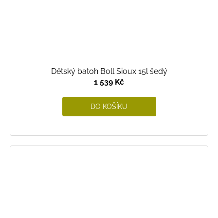
Dětský batoh Boll Sioux 15l šedý
1 539 Kč
DO KOŠÍKU