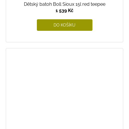
Dětský batoh Boll Sioux 15l red teepee
1 539 Kč
DO KOŠÍKU