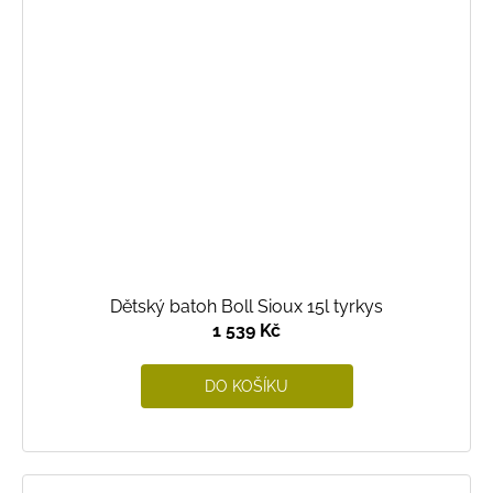
Dětský batoh Boll Sioux 15l tyrkys
1 539 Kč
DO KOŠÍKU