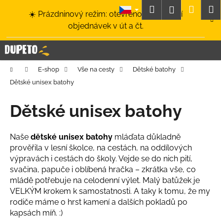
K
Přejít
Hledat
Nákup
M
Přihlášení
☀️ Prázdninový režim: otevřeno a odesílání
na
o
obsah
Zpět
Zpět
objednávek v út a čt.
košík
š
í
C
k
o
Domů
E-shop
Vše na cesty
Dětské batohy
p
Dětské unisex batohy
o
t
Dětské unisex batohy
ř
e
Naše
dětské unisex batohy
mláďata důkladně
b
prověřila v lesní školce, na cestách, na oddílových
u
výpravách i cestách do školy. Vejde se do nich pití,
j
svačina, papuče i oblíbená hračka – zkrátka vše, co
e
mládě potřebuje na celodenní výlet. Malý batůžek je
VELKÝM krokem k samostatnosti. A taky k tomu, že my
t
rodiče máme o hrst kamení a dalších pokladů po
e
kapsách míň. :)
n