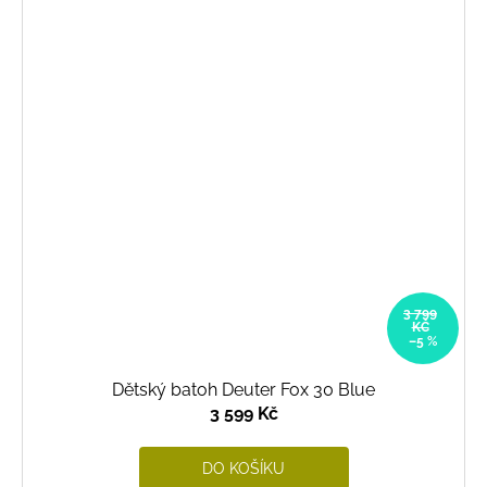
3 799
KČ
–5 %
Dětský batoh Deuter Fox 30 Blue
3 599 Kč
DO KOŠÍKU