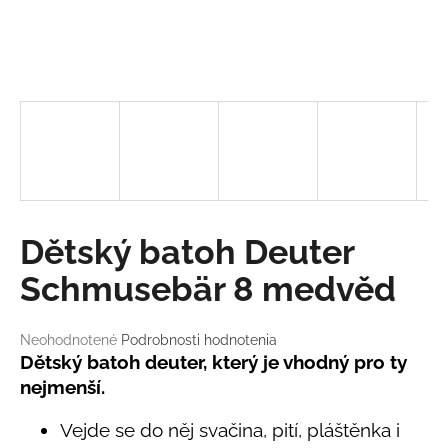
á
j
s
ť
?
HĽADAŤ
Dětský batoh Deuter
Schmusebär 8 medvěd
O
d
Priemerné
Neohodnotené
Podrobnosti hodnotenia
hodnotenie
Dětský batoh deuter, který je vhodný pro ty
p
produktu
o
nejmenší.
je
r
0,0
ú
Vejde se do něj svačina, pití, pláštěnka i
z