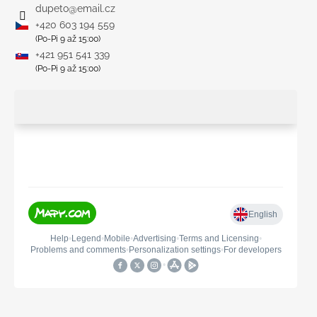
dupeto
@
email.cz
+420 603 194 559
(Po-Pi 9 až 15:00)
+421 951 541 339
(Po-Pi 9 až 15:00)