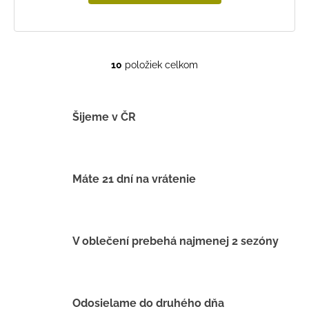
10
položiek celkom
O
v
l
á
Šijeme v ČR
d
a
c
i
Máte 21 dní na vrátenie
e
p
r
v
V oblečení prebehá najmenej 2 sezóny
k
y
v
ý
Odosielame do druhého dňa