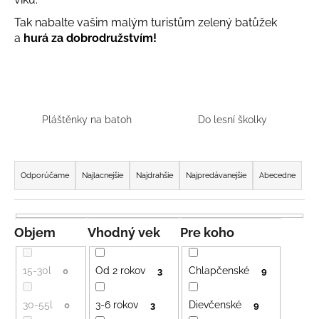
á
Tak nabalte vašim malým turistům zelený batůžek
j
a
hurá za dobrodružstvím!
s
ť
?
Pláštěnky na batoh
Do lesní školky
R
HĽADAŤ
a
Odporúčame
Najlacnejšie
Najdrahšie
Najpredávanejšie
Abecedne
d
e
O
n
Objem
Vhodný vek
Pre koho
d
i
p
e
15-30l
Od 2 rokov
Chlapčenské
o
0
3
9
p
r
r
ú
30-55l
3-6 rokov
Dievčenské
0
3
9