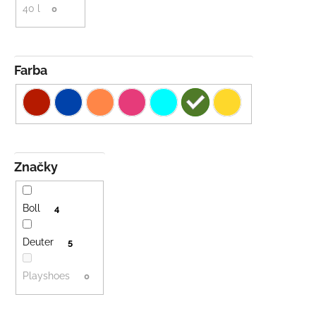
40 l
0
Farba
Značky
Boll
4
Deuter
5
Playshoes
0