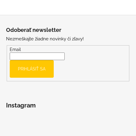
p
i
s
Z
u
á
Odoberať newsletter
p
Nezmeškajte žiadne novinky či zľavy!
ä
t
Email
i
e
PRIHLÁSIŤ SA
Instagram