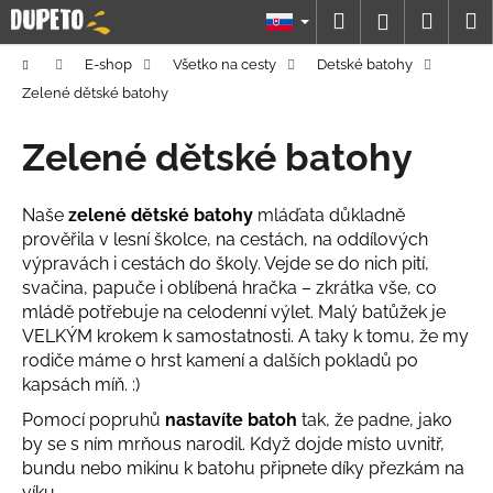
K
Prejsť
Hľadať
Náku
M
Prihláseni
na
o
obsah
Späť
Späť
košík
š
Domov
E-shop
Všetko na cesty
Detské batohy
í
Zelené dětské batohy
Č
k
o
Zelené dětské batohy
p
o
Naše
zelené dětské batohy
mláďata důkladně
t
prověřila v lesní školce, na cestách, na oddílových
r
výpravách i cestách do školy. Vejde se do nich pití,
e
svačina, papuče i oblíbená hračka – zkrátka vše, co
mládě potřebuje na celodenní výlet. Malý batůžek je
b
VELKÝM krokem k samostatnosti. A taky k tomu, že my
u
rodiče máme o hrst kamení a dalších pokladů po
j
kapsách míň. :)
e
Pomocí popruhů
nastavíte batoh
tak, že padne, jako
t
by se s ním mrňous narodil. Když dojde místo uvnitř,
e
bundu nebo mikinu k batohu připnete díky přezkám na
n
víku.