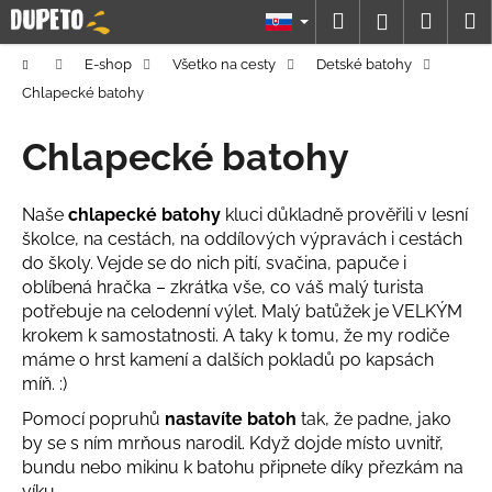
K
Prejsť
Hľadať
Náku
M
Prihláseni
na
o
obsah
Späť
Späť
košík
š
Domov
E-shop
Všetko na cesty
Detské batohy
í
Chlapecké batohy
Č
k
o
Chlapecké batohy
p
o
Naše
chlapecké batohy
kluci důkladně prověřili v lesní
t
školce, na cestách, na oddílových výpravách i cestách
r
do školy. Vejde se do nich pití, svačina, papuče i
e
oblíbená hračka – zkrátka vše, co váš malý turista
potřebuje na celodenní výlet. Malý batůžek je VELKÝM
b
krokem k samostatnosti. A taky k tomu, že my rodiče
u
máme o hrst kamení a dalších pokladů po kapsách
j
míň. :)
e
Pomocí popruhů
nastavíte batoh
tak, že padne, jako
t
by se s ním mrňous narodil. Když dojde místo uvnitř,
e
bundu nebo mikinu k batohu připnete díky přezkám na
n
víku.