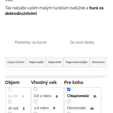
á
Tak nabalte vašim malým turistům batůžek a
hurá za
j
dobrodružstvím!
s
ť
?
Pláštěnky na batoh
Do lesní školky
R
HĽADAŤ
a
Odporúčame
Najlacnejšie
Najdrahšie
Najpredávanejšie
Abecedne
d
e
O
n
Objem
Vhodný vek
Pre koho
d
i
p
e
15-30l
Od 2 rokov
Chlapčenské
o
0
9
31
p
r
r
ú
30-55l
3-6 rokov
Dievčenské
3
6
34