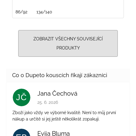
86/92
134/140
ZOBRAZIT VŠECHNY SOUVISEJÍCÍ
PRODUKTY
Jana Čechová
JČ
Hodnocení obchodu je 5 z 5 hvězdiček.
25. 6. 2026
Zboží jako vždy ve výborné kvalitě. Není to můj první
nákup a určitě si jej ještě několikrát zopakuji.
Evija Bluma