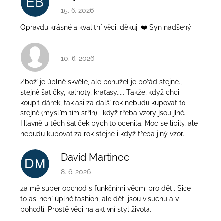
EB
Hodnocení obchodu je 5 z 5 hvězdiček.
15. 6. 2026
Opravdu krásné a kvalitní věci, děkuji ❤️ Syn nadšený
Hodnocení obchodu je 4 z 5 hvězdiček.
10. 6. 2026
Zboží je úplně skvělé, ale bohužel je pořád stejné.,
stejné šatičky, kalhoty, kraťasy..... Takže, když chci
koupit dárek, tak asi za další rok nebudu kupovat to
stejné (myslím tím střih) i když třeba vzory jsou jiné.
Hlavně u těch šatiček bych to ocenila. Moc se líbily, ale
nebudu kupovat za rok stejné i když třeba jiný vzor.
David Martinec
DM
Hodnocení obchodu je 5 z 5 hvězdiček.
8. 6. 2026
za mě super obchod s funkčními věcmi pro děti. Sice
to asi není úplně fashion, ale děti jsou v suchu a v
pohodlí. Prostě věci na aktivní styl života.