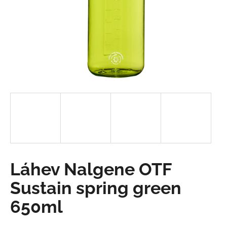
a
j
í
t
?
HLEDAT
D
Láhev Nalgene OTF
o
p
Sustain spring green
o
650ml
r
u