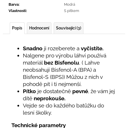
Barva
:
Modrá
Vlastnosti
:
S pítkem
Popis
Hodnocení
Související (3)
Snadno
ji rozeberete a
vyčistíte.
Nalgene pro výrobu láhví používá
materiál
bez Bisfenolu
. ( Lahve
neobsahují Bisfenol-A (BPA) a
Bisfenol-S (BPS)) Můžou z nich v
pohodě pít i ti nejmenší.
Pítko
je dostatečně
pevné
, že vám jej
dítě
neprokouše.
Vejde se do každého batůžku do
lesní školky.
Technické parametry