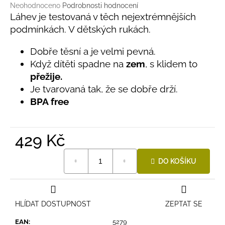
č
Průměrné
Neohodnoceno
Podrobnosti hodnocení
u
hodnocení
Láhev je testovaná v těch nejextrémnějších
j
produktu
podmínkách. V dětských rukách.
e
je
0,0
m
Dobře těsní a je velmi pevná.
z
e
Když dítěti spadne na
zem
, s klidem to
5
hvězdiček.
přežije.
LETNÍ
Je tvarovaná tak, že se dobře drží.
RYCHLESCHNOUCÍ
BPA free
KALHOTY
TYRKYSOVÉ
KORÁLKY
695
429 Kč
Kč
Měrná
DO KOŠÍKU
cena:
HLÍDAT DOSTUPNOST
ZEPTAT SE
EAN
:
5279