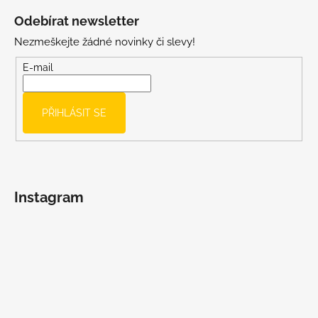
á
Odebírat newsletter
p
Nezmeškejte žádné novinky či slevy!
a
t
E-mail
í
PŘIHLÁSIT SE
Instagram