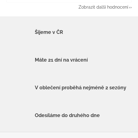
Zobrazit další hodnocení
Šijeme v ČR
Máte 21 dní na vrácení
V oblečení proběhá nejméně 2 sezóny
Odesíláme do druhého dne
Z