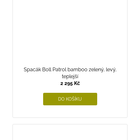
Spacák Boll Patrol bamboo zelený, levý,
teplejší
2 295 Kč
DO KOŠÍKU