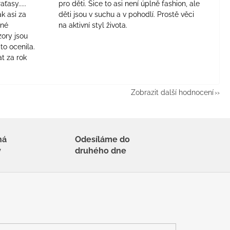
aťasy.....
pro děti. Sice to asi není úplně fashion, ale
ak asi za
děti jsou v suchu a v pohodlí. Prostě věci
jné
na aktivní styl života.
zory jsou
to ocenila.
t za rok
Zobrazit další hodnocení
há
Odesíláme do
y
druhého dne