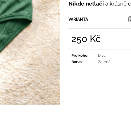
PRUHY MODRÉ
Nikde netlačí
a krásně dr
395 Kč
435 Kč
VARIANTA
250 Kč
Měrná
cena:
Pro koho
:
Dívčí
Barva
:
Zelená