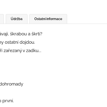
Údržba
Ostatní informace
vají, škrabou a škrtí?
ny ostatní dojdou.
 zařezaný v zadku...
y dohromady
o první.