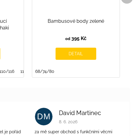
ucí
Bambusové body zelené
haki
395 Kč
od
DETAIL
110/116
116/122
68/74/80
122/128
128/134
134/140
140/146
146
David Martinec
DM
je 4 z 5 hvězdiček.
Hodnocení obchodu je 5 z 5 hvězdiček.
8. 6. 2026
el je pořád
za mě super obchod s funkčními věcmi