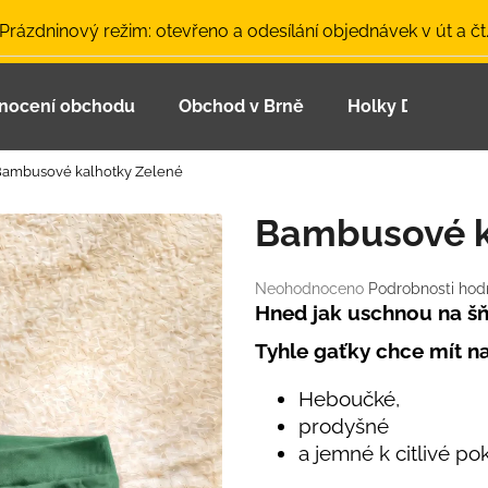
 Prázdninový režim: otevřeno a odesílání objednávek v út a čt
nocení obchodu
Obchod v Brně
Holky Dupeťačk
Co potřebujete najít?
ambusové kalhotky Zelené
HLEDAT
Bambusové k
Průměrné
Neohodnoceno
Podrobnosti hod
Doporučujeme
hodnocení
Hned jak uschnou na šň
produktu
Tyhle gaťky chce mít n
je
0,0
z
Heboučké,
5
prodyšné
hvězdiček.
a jemné k citlivé po
LETNÍ ČEPICE UV 30 SVĚTLE MODRÁ
BAMBUSOVÉ TR