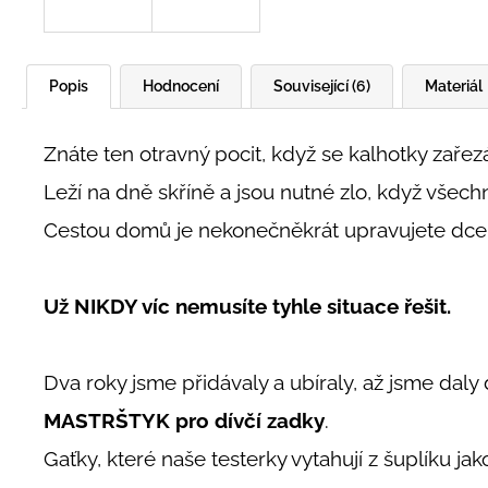
Popis
Hodnocení
Související (6)
Materiál
Znáte ten otravný pocit, když se kalhotky zařezá
Leží na dně skříně a jsou nutné zlo, když všech
Cestou domů je nekonečněkrát upravujete dceři
Už NIKDY víc nemusíte tyhle situace řešit.
Dva roky jsme přidávaly a ubíraly, až jsme dal
MASTRŠTYK pro dívčí zadky
.
Gaťky, které naše testerky vytahují z šuplíku jak