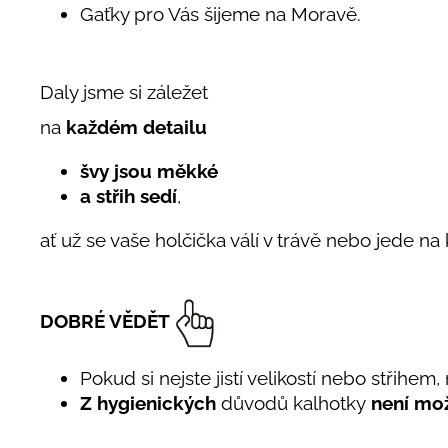
Gaťky pro Vás šijeme na Moravě.
Daly jsme si záležet
na
každém detailu
švy jsou měkké
a střih sedí
,
ať už se vaše holčička válí v trávě nebo jede na
DOBRÉ VĚDĚT
Pokud si nejste jistí velikostí nebo střihem
Z hygienických
důvodů kalhotky
není mož