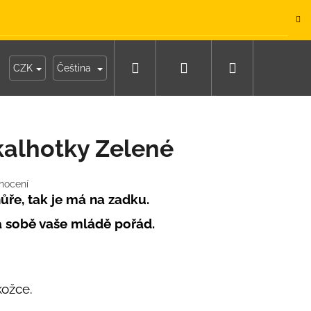
.
Hledat
Přihlášení
Nákupní
y
Moje objednávka
CZK
Čeština
košík
alhotky Zelené
nocení
ůře, tak je má na zadku.
a sobě vaše mládě pořád.
kožce.
IKO NÁMOŘNICKÉ