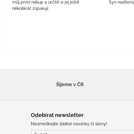
můj první nákup a určitě si jej ještě
Syn nadšen
několikrát zopakuji.
Šijeme v ČR
Z
á
Odebírat newsletter
p
Nezmeškejte žádné novinky či slevy!
a