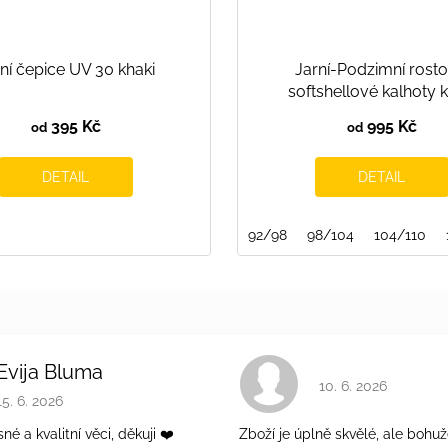
ní čepice UV 30 khaki
Jarní-Podzimní rosto
softshellové kalhoty k
395 Kč
995 Kč
od
od
DETAIL
DETAIL
92/98
98/104
104/110
Evija Bluma
Hodnocení obchodu 
10. 6. 2026
Hodnocení obchodu je 5 z 5 hvězdiček.
15. 6. 2026
é a kvalitní věci, děkuji ❤️
Zboží je úplně skvělé, ale bohuž