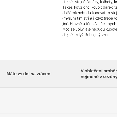
ý
stejné., stejné šatičky, kalhoty, kr
Takže, když chci koupit dárek, t
další rok nebudu kupovat to ste
(myslím tím střih) i když třeba v
jiné. Hlavně u těch šatiček bych 
Moc se líbily, ale nebudu kupova
stejné i když třeba jiný vzor.
V oblečení probě
Máte 21 dní na vrácení
nejméně 2 sezón