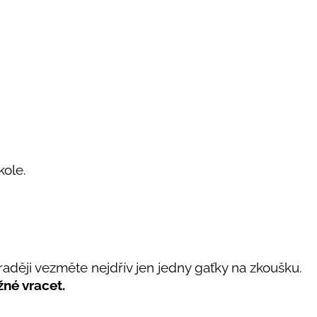
 kole.
, raději vezměte nejdřív jen jedny gaťky na zkoušku.
né vracet.