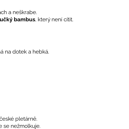
ách a neškrabe.
učký bambus
, který není cítit.
á na dotek a hebká.
 české pletárně.
e se nežmolkuje.