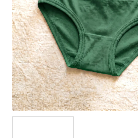
BÍLÝ
395 Kč