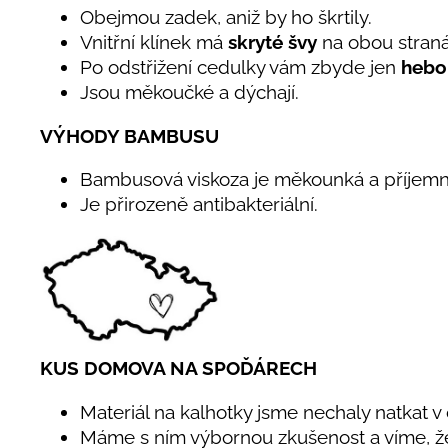
Obejmou zadek, aniž by ho škrtily.
Vnitřní klínek má
skryté švy
na obou stran
Po odstřižení cedulky vám zbyde jen
hebo
Jsou měkoučké a dýchají.
VÝHODY BAMBUSU
Bambusová viskoza je měkounká a příjemn
Je přirozeně antibakteriální.
KUS DOMOVA NA SPOĎÁRECH
Materiál na kalhotky jsme nechaly natkat v
Máme s ním výbornou zkušenost a víme, ž