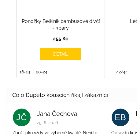
Ponožky Belkinik bambusové dívčí
Let
- 3páry
255 Kč
DETAIL
16-19
20-24
42/44
Jana Čechová
JČ
EB
Hodnocení obchodu je 5 z 5 hvězdiček.
25. 6. 2026
Zboží jako vždy ve výborné kvalitě. Není to
Opravdu krásn