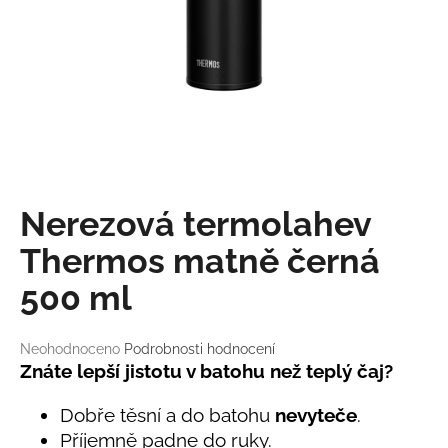
a
j
í
t
?
Nerezová termolahev
HLEDAT
Thermos matně černá
500 ml
D
o
Průměrné
Neohodnoceno
Podrobnosti hodnocení
p
hodnocení
Znáte lepší jistotu v batohu než teplý čaj?
o
produktu
r
je
Dobře těsní a do batohu
nevyteče
.
0,0
u
Příjemně padne do ruky.
z