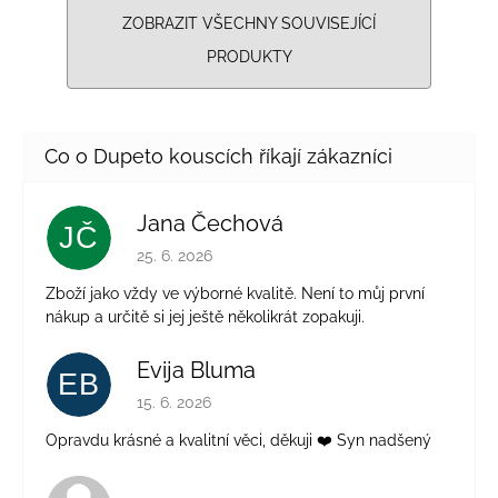
ZOBRAZIT VŠECHNY SOUVISEJÍCÍ
PRODUKTY
Jana Čechová
JČ
Hodnocení obchodu je 5 z 5 hvězdiček.
25. 6. 2026
Zboží jako vždy ve výborné kvalitě. Není to můj první
nákup a určitě si jej ještě několikrát zopakuji.
Evija Bluma
EB
Hodnocení obchodu je 5 z 5 hvězdiček.
15. 6. 2026
Opravdu krásné a kvalitní věci, děkuji ❤️ Syn nadšený