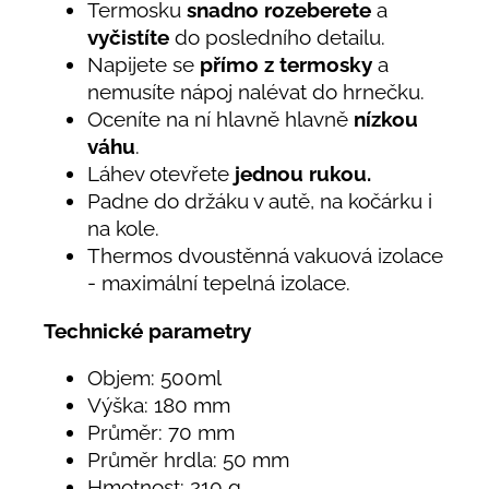
Termosku
snadno rozeberete
a
vyčistíte
do posledního detailu.
Napijete se
přímo z termosky
a
nemusíte nápoj nalévat do hrnečku.
Oceníte na ní hlavně hlavně
nízkou
váhu
.
Láhev otevřete
jednou rukou.
Padne do držáku v autě, na kočárku i
na kole.
Thermos dvoustěnná vakuová izolace
- maximální tepelná izolace.
Technické parametry
Objem: 500ml
Výška: 180 mm
Průměr: 70 mm
Průměr hrdla: 50 mm
Hmotnost: 210 g