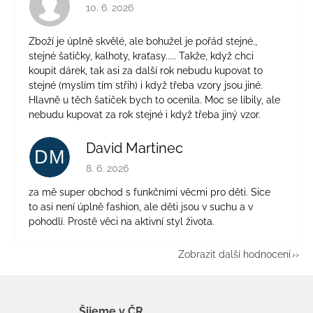
Hodnocení obchodu je 4 z 5 hvězdiček.
10. 6. 2026
Zboží je úplně skvělé, ale bohužel je pořád stejné.,
stejné šatičky, kalhoty, kraťasy..... Takže, když chci
koupit dárek, tak asi za další rok nebudu kupovat to
stejné (myslím tím střih) i když třeba vzory jsou jiné.
Hlavně u těch šatiček bych to ocenila. Moc se líbily, ale
nebudu kupovat za rok stejné i když třeba jiný vzor.
David Martinec
DM
Hodnocení obchodu je 5 z 5 hvězdiček.
8. 6. 2026
za mě super obchod s funkčními věcmi pro děti. Sice
to asi není úplně fashion, ale děti jsou v suchu a v
pohodlí. Prostě věci na aktivní styl života.
Zobrazit další hodnocení
Šijeme v ČR