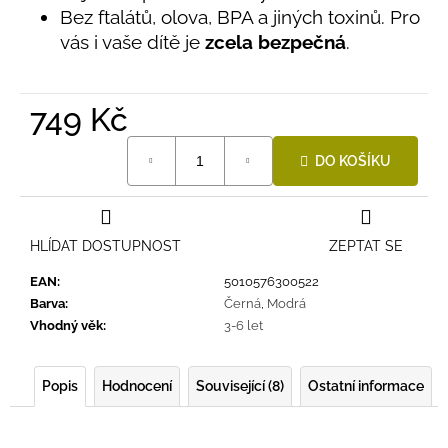
č
Bez ftalátů, olova, BPA a jiných toxinů. Pro
5
u
hvězdiček.
vás i vaše dítě je
zcela bezpečná
.
j
e
m
e
749 Kč
Měrná
DO KOŠÍKU
cena:
LETNÍ
KLOBOUČEK
S
OUŠKY
UV
HLÍDAT DOSTUPNOST
ZEPTAT SE
30
BÍLÝ
EAN
:
5010576300522
395
Barva
:
Černá
,
Modrá
Kč
Vhodný věk
:
3-6 let
Popis
Hodnocení
Související (8)
Ostatní informace