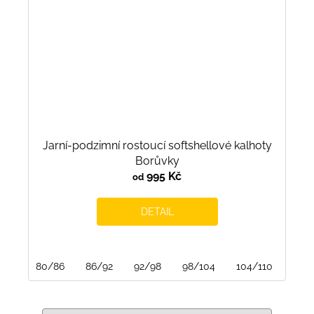
Jarní-podzimní rostoucí softshellové kalhoty
Borůvky
995 Kč
od
DETAIL
80/86
86/92
92/98
98/104
104/110
110/