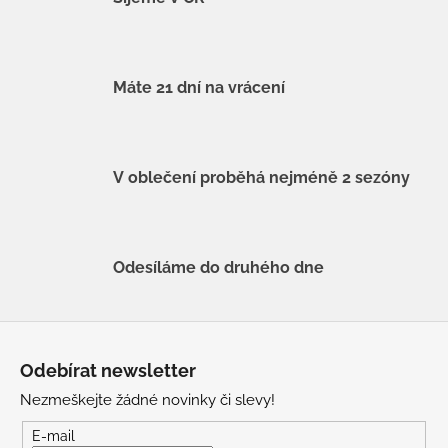
Máte 21 dní na vrácení
V oblečení proběhá nejméně 2 sezóny
Odesíláme do druhého dne
Z
á
Odebírat newsletter
p
Nezmeškejte žádné novinky či slevy!
a
t
E-mail