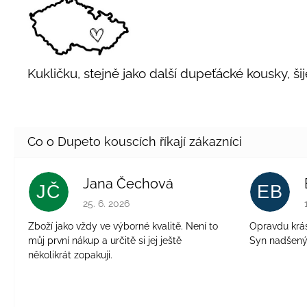
Kukličku, stejně jako další dupeťácké kousky, ši
Jana Čechová
JČ
EB
Hodnocení obchodu je 5 z 5 hvězdiček.
25. 6. 2026
Zboží jako vždy ve výborné kvalitě. Není to
Opravdu krásn
můj první nákup a určitě si jej ještě
Syn nadšen
několikrát zopakuji.