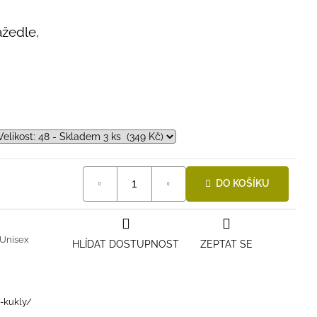
žedle,
DO KOŠÍKU
Unisex
HLÍDAT DOSTUPNOST
ZEPTAT SE
i-kukly/