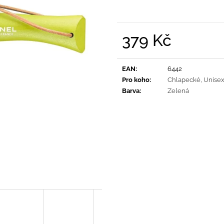
PRUHY MODRÉ
395 Kč
435 Kč
379 Kč
Měrná
cena:
EAN
:
6442
Pro koho
:
Chlapecké
,
Unise
Barva
:
Zelená