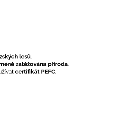
zských lesů
.
 méně zatěžována příroda
.
užívat
certifikát
PEFC
.