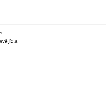
ží.
vě jídla.