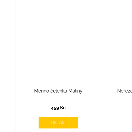
Merino čelenka Maliny
Nerez
459 Kč
DETAIL