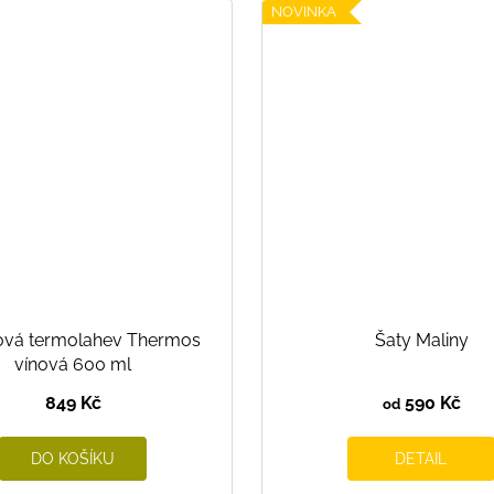
NOVINKA
ová termolahev Thermos
Šaty Maliny
vínová 600 ml
849 Kč
590 Kč
od
DO KOŠÍKU
DETAIL