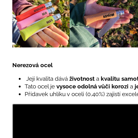
Nerezová ocel
Její kvalita dává
životnost
a
kvalitu samo
Tato ocel je
vysoce odolná vůči korozi
a
j
Přídavek uhlíku v oceli (0,40%) zajistí exce