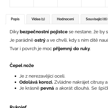
Popis
Videa (1)
Hodnocení
Související (6)
Díky
bezpečnostní pojistce
se nestane, že by s
Je parádně
ostrý
a ve chvíli, kdy s ním dítě na
Tvar i povrch je moc
příjemný do ruky
.
Čepel nože
Je z nerezavějící oceli.
Odolává
korozi.
Zvládne nakrájet citrusy a
Je krásně
pevná
a akorát dlouhá. Se špi
Rukojeť