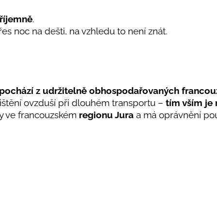
říjemně
.
řes noc na dešti, na vzhledu to není znát.
pochází z udržitelně obhospodařovaných francou
ištění ovzduší při dlouhém transportu –
tím vším je
hy ve francouzském
regionu Jura
a má oprávnění po