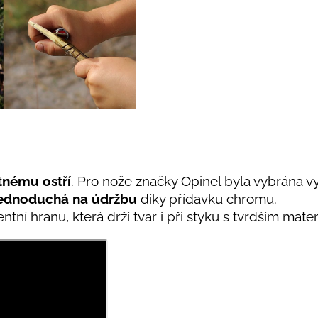
tnému ostří
. Pro nože značky Opinel byla vybrána vy
ednoduchá na údržbu
díky přídavku chromu.
lentní hranu, která drží tvar i při styku s tvrdším mat