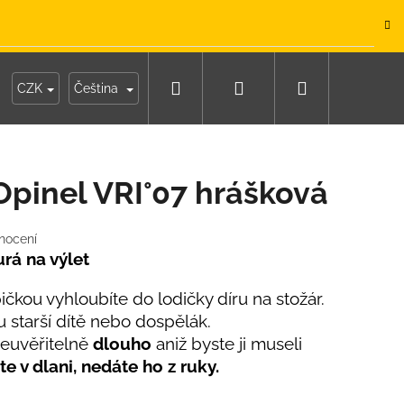
.
Hledat
Přihlášení
Nákupní
y
Moje objednávka
CZK
Čeština
košík
Opinel VRI°07 hrášková
nocení
rá na výlet
čkou vyhloubíte do lodičky díru na stožár.
u starší dítě nebo dospělák.
euvěřitelně
dlouho
aniž byste ji museli
e v dlani, nedáte ho z ruky.
IKO NÁMOŘNICKÉ