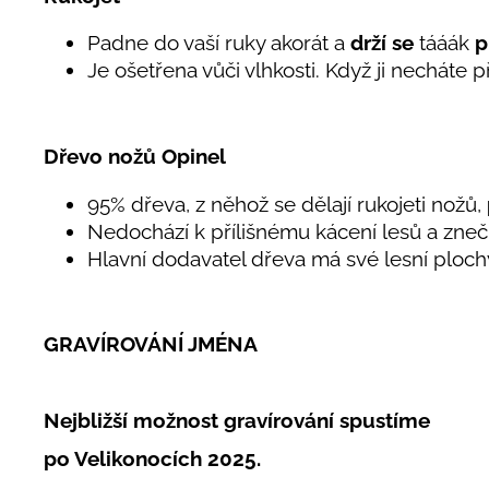
Padne do vaší ruky akorát a
drží se
tááák
p
Je ošetřena vůči vlhkosti. Když ji necháte p
Dřevo nožů Opinel
95% dřeva, z něhož se dělají rukojeti nožů,
Nedochází k přílišnému kácení lesů a zneč
Hlavní dodavatel dřeva má své lesní ploc
GRAVÍROVÁNÍ JMÉNA
Nejbližší možnost gravírování spustíme
po Velikonocích 2025.