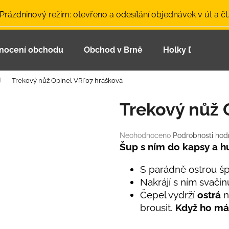
 Prázdninový režim: otevřeno a odesílání objednávek v út a čt
nocení obchodu
Obchod v Brně
Holky Dupeťačk
Co potřebujete najít?
Trekový nůž Opinel VRI°07 hrášková
HLEDAT
Trekový nůž 
Průměrné
Neohodnoceno
Podrobnosti hod
Doporučujeme
hodnocení
Šup s ním do kapsy a hu
produktu
je
S parádně ostrou špi
0,0
Nakrájí s ním svačin
z
Čepel vydrží
ostrá
n
5
hvězdiček.
brousit.
Když ho mát
LETNÍ ČEPICE UV 30 SVĚTLE MODRÁ
BAMBUSOVÉ TR