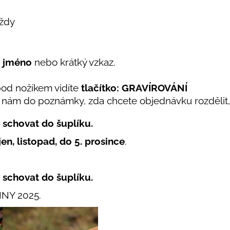
vždy
jméno
nebo krátký vzkaz.
pod nožíkem vidíte
tlačítko: GRAVÍROVÁNÍ
e nám do poznámky, zda chcete objednávku rozdělit, 
k
schovat do šuplíku.
íjen, listopad, do 5. prosince
.
k
schovat do šuplíku.
INY 2025.