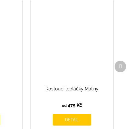
Dal
pro
Rostoucí tepláčky Maliny
475 Kč
od
DETAIL