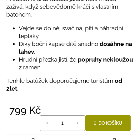
č
produktu
zažívá, když sebevědomě kráčí s vlastním
u
je
batohem.
j
0,0
e
z
Vejde se do něj svačina, pití a náhradní
5
m
hvězdiček.
e
tepláky.
Díky boční kapse dítě snadno
dosáhne na
lahev
.
BAMBUSOVÉ
Hrudní přezka jistí, že
popruhy nekloužou
TRIKO
NÁMOŘNICKÉ
z ramen.
PRUHY
MODRÉ
Tenhle batůžek doporučujeme turistům
od
435
2let
.
Kč
799 Kč
Měrná
DO KOŠÍKU
cena: