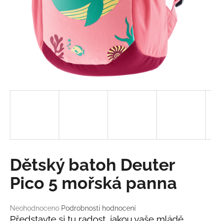
a
j
í
t
?
HLEDAT
D
Dětský batoh Deuter
o
p
Pico 5 mořská panna
o
r
Průměrné
Neohodnoceno
Podrobnosti hodnocení
u
hodnocení
Představte si tu radost, jakou vaše mládě