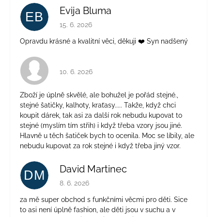
Evija Bluma
EB
Hodnocení obchodu je 5 z 5 hvězdiček.
15. 6. 2026
Opravdu krásné a kvalitní věci, děkuji ❤️ Syn nadšený
Hodnocení obchodu je 4 z 5 hvězdiček.
10. 6. 2026
Zboží je úplně skvělé, ale bohužel je pořád stejné.,
stejné šatičky, kalhoty, kraťasy..... Takže, když chci
koupit dárek, tak asi za další rok nebudu kupovat to
stejné (myslím tím střih) i když třeba vzory jsou jiné.
Hlavně u těch šatiček bych to ocenila. Moc se líbily, ale
nebudu kupovat za rok stejné i když třeba jiný vzor.
David Martinec
DM
Hodnocení obchodu je 5 z 5 hvězdiček.
8. 6. 2026
za mě super obchod s funkčními věcmi pro děti. Sice
to asi není úplně fashion, ale děti jsou v suchu a v