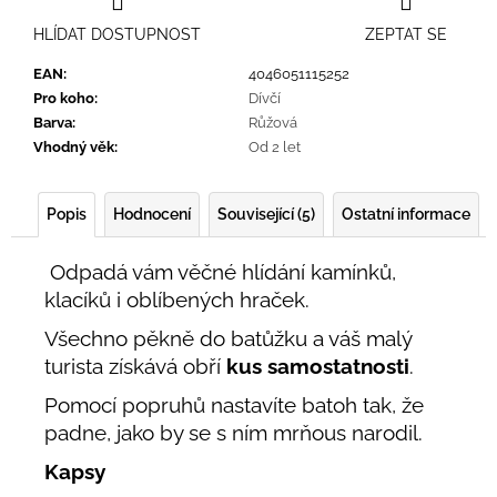
HLÍDAT DOSTUPNOST
ZEPTAT SE
EAN
:
4046051115252
Pro koho
:
Dívčí
Barva
:
Růžová
Vhodný věk
:
Od 2 let
Popis
Hodnocení
Související (5)
Ostatní informace
Odpadá vám věčné hlídání kamínků,
klacíků i oblíbených hraček.
Všechno pěkně do batůžku a váš malý
turista získává obří
kus samostatnosti
.
Pomocí popruhů nastavíte batoh tak, že
padne, jako by se s ním mrňous narodil.
Kapsy