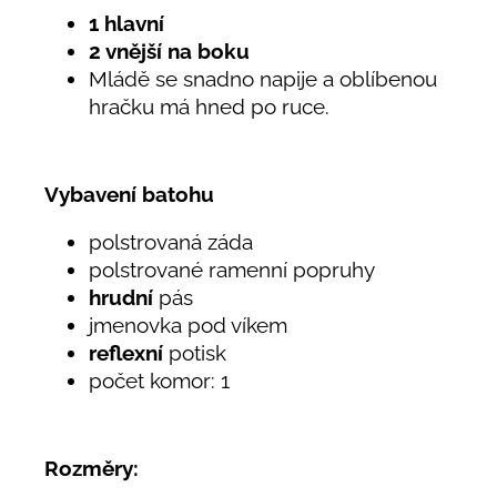
1 hlavní
2 vnější na boku
Mládě se snadno napije a oblíbenou
hračku má hned po ruce.
Vybavení batohu
polstrovaná záda
polstrované ramenní popruhy
hrudní
pás
jmenovka pod víkem
reflexní
potisk
počet komor: 1
Rozměry: