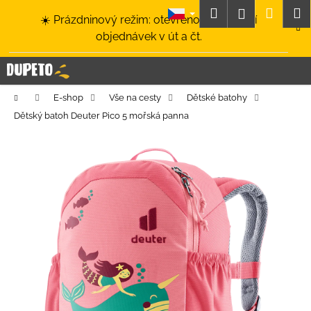
K
Přejít
Hledat
Nákup
M
Přihlášení
☀️ Prázdninový režim: otevřeno a odesílání
na
o
obsah
Zpět
Zpět
objednávek v út a čt.
košík
š
í
C
k
o
Domů
E-shop
Vše na cesty
Dětské batohy
p
Dětský batoh Deuter Pico 5 mořská panna
o
t
ř
e
b
u
j
e
t
e
n