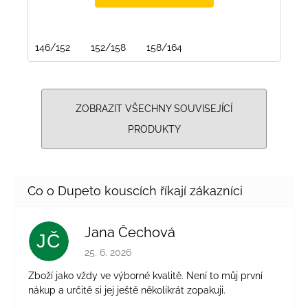
146/152
152/158
158/164
ZOBRAZIT VŠECHNY SOUVISEJÍCÍ
PRODUKTY
Jana Čechová
JČ
Hodnocení obchodu je 5 z 5 hvězdiček.
25. 6. 2026
Zboží jako vždy ve výborné kvalitě. Není to můj první
nákup a určitě si jej ještě několikrát zopakuji.