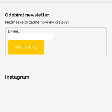
Z
á
Odebírat newsletter
p
Nezmeškejte žádné novinky či slevy!
a
t
E-mail
í
PŘIHLÁSIT SE
Instagram