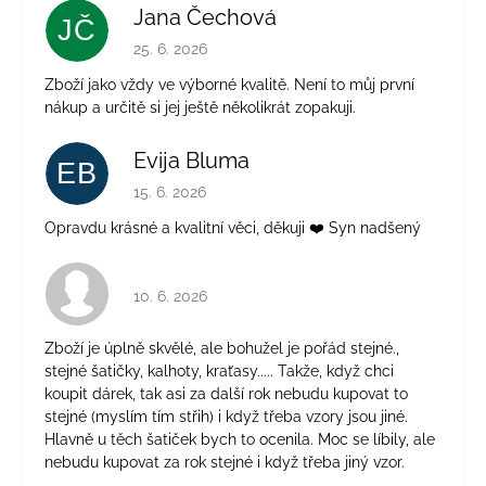
Jana Čechová
JČ
Hodnocení obchodu je 5 z 5 hvězdiček.
25. 6. 2026
Zboží jako vždy ve výborné kvalitě. Není to můj první
nákup a určitě si jej ještě několikrát zopakuji.
Evija Bluma
EB
Hodnocení obchodu je 5 z 5 hvězdiček.
15. 6. 2026
Opravdu krásné a kvalitní věci, děkuji ❤️ Syn nadšený
Hodnocení obchodu je 4 z 5 hvězdiček.
10. 6. 2026
Zboží je úplně skvělé, ale bohužel je pořád stejné.,
stejné šatičky, kalhoty, kraťasy..... Takže, když chci
koupit dárek, tak asi za další rok nebudu kupovat to
stejné (myslím tím střih) i když třeba vzory jsou jiné.
Hlavně u těch šatiček bych to ocenila. Moc se líbily, ale
nebudu kupovat za rok stejné i když třeba jiný vzor.