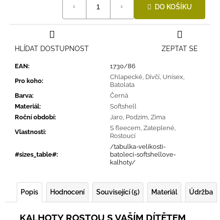
DO KOŠÍKU
cena:
HLÍDAT DOSTUPNOST
ZEPTAT SE
EAN
:
1730/86
Chlapecké
,
Dívčí
,
Unisex
,
Pro koho
:
Batolata
Barva
:
Černá
Materiál
:
Softshell
Roční období
:
Jaro
,
Podzim
,
Zima
S fleecem
,
Zateplené
,
Vlastnosti
:
Rostoucí
/tabulka-velikosti-
#sizes_table#
:
batoleci-softshellove-
kalhoty/
Popis
Hodnocení
Související (5)
Materiál
Údržba
KALHOTY ROSTOU S VAŠÍM DÍTĚTEM