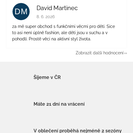
David Martinec
DM
Hodnocení obchodu je 5 z 5 hvězdiček.
8. 6. 2026
za mě super obchod s funkčními věcmi pro děti. Sice
to asi není úplně fashion, ale děti jsou v suchu a v
pohodlí. Prostě věci na aktivní styl života.
Zobrazit další hodnocení
Šijeme v ČR
Máte 21 dní na vrácení
V oblečení proběhá nejméně 2 sezóny