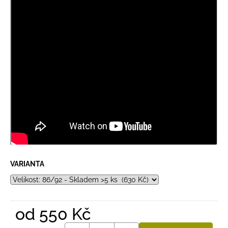
VARIANTA
od
550 Kč
Měrná