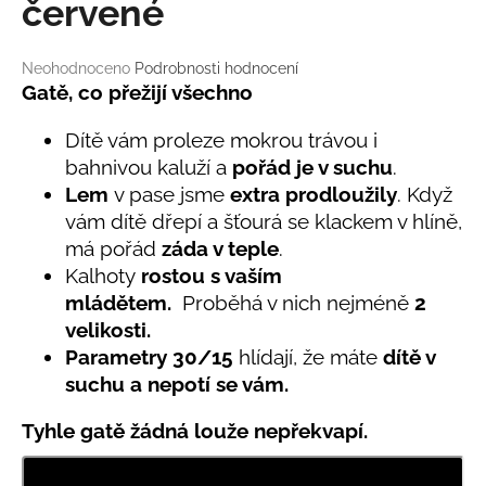
č
červené
u
j
Průměrné
Neohodnoceno
Podrobnosti hodnocení
e
hodnocení
Gatě, co přežijí všechno
m
produktu
e
je
Dítě vám proleze mokrou trávou i
0,0
bahnivou kaluží a
pořád je v suchu
.
z
LETNÍ
Lem
v pase jsme
extra prodloužily
. Když
5
RYCHLESCHNOUCÍ
hvězdiček.
vám dítě dřepí a šťourá se klackem v hlíně,
KALHOTY
ŽLUTÉ
má pořád
záda v teple
.
695
Kalhoty
rostou s vaším
Kč
mládětem.
Proběhá v nich nejméně
2
velikosti.
Parametry
30/
15
hlídají, že máte
dítě v
suchu a nepotí se vám.
Tyhle gatě žádná louže nepřekvapí.