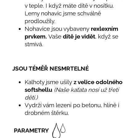
v teple. I když máte dítě v nosítku.
Lemy nohavic jsme schválně
prodloužily.
Nohavice jsou vybaveny
rexlexním
prvkem.
Vaše
dítě je vidět
, když se
stmívá.
JSOU TÉMĚŘ NESMRTELNÉ
Kalhoty jsme ušily
z velice odolného
softshellu
(Naše kaťata nosí už třetí
děti.)
Vydrží vám lezení po betonu, hlíně i
drobném štěrku.
PARAMETRY