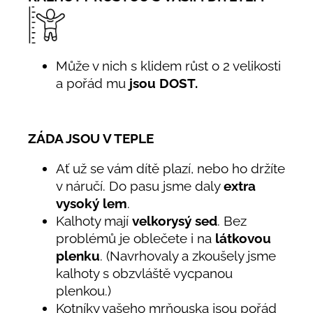
Může v nich s klidem růst o 2 velikosti
a pořád mu
jsou DOST.
ZÁDA JSOU V TEPLE
Ať už se vám dítě plazí, nebo ho držíte
v náručí. Do pasu jsme daly
extra
vysoký lem
.
Kalhoty mají
velkorysý sed
. Bez
problémů je oblečete i na
látkovou
plenku
. (Navrhovaly a zkoušely jsme
kalhoty s obzvláště vycpanou
plenkou.)
Kotníky vašeho mrňouska jsou pořád