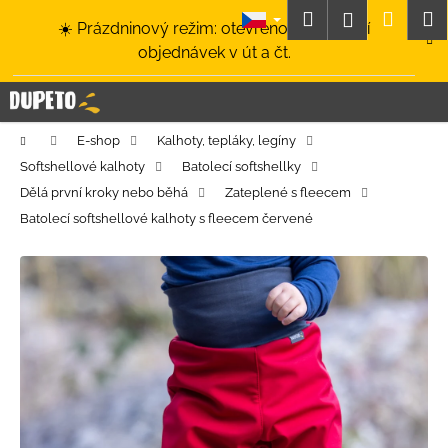
K
Přejít
Hledat
Nákup
M
Přihlášení
☀️ Prázdninový režim: otevřeno a odesílání
na
o
obsah
Zpět
Zpět
objednávek v út a čt.
košík
š
í
C
k
o
Domů
E-shop
Kalhoty, tepláky, legíny
p
Softshellové kalhoty
Batolecí softshellky
o
Dělá první kroky nebo běhá
Zateplené s fleecem
t
Batolecí softshellové kalhoty s fleecem červené
ř
e
b
u
j
e
t
e
n