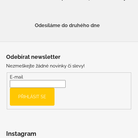
Odesíláme do druhého dne
Z
á
Odebírat newsletter
p
Nezmeškejte žádné novinky či slevy!
a
t
E-mail
í
PŘIHLÁSIT SE
Instagram